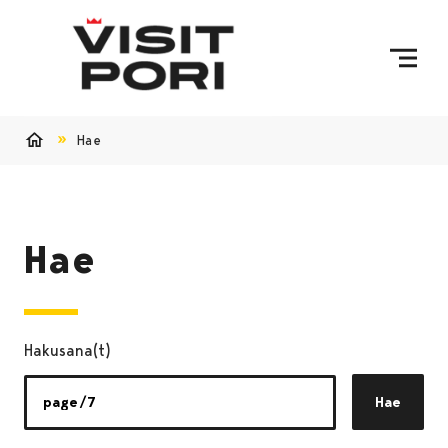
Ohita sisältö
Hae
Etusivu
Hae
Hakusana(t)
Hae