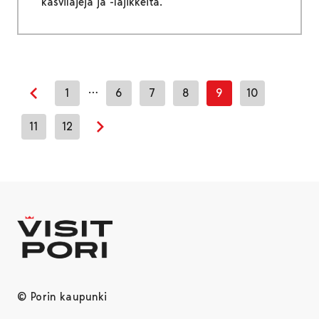
kasvilajeja ja -lajikkeita.
…
1
6
7
8
9
10
Previous page
11
12
Next page
© Porin kaupunki