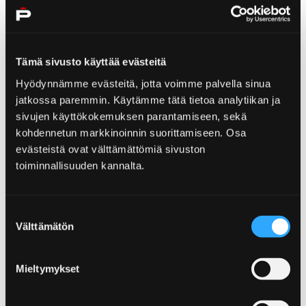
Tämä sivusto käyttää evästeitä
Hyödynnämme evästeitä, jotta voimme palvella sinua
Etusivu
Kirjurinluoto
jatkossa paremmin. Käytämme tätä tietoa analytiikan ja
Kirjurinluodon frisbeegolfpuisto
sivujen käyttökokemuksen parantamiseen, sekä
kohdennetun markkinoinnin suorittamiseen. Osa
Kirjurinluodon
evästeistä ovat välttämättömiä sivuston
frisbeegolfpuisto
toiminnallisuuden kannalta.
Kauniissa Kirjurinluodossa, aivan kaupungin
Suostumuksen
keskustan kupeessa, pääsee myös pelaamaan
Välttämätön
valinta
frisbeegolfia!
Mieltymykset