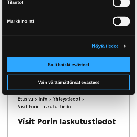
Tilastot
Etusivu
Yyteri
Luonto ja retkeily Yyterissä
Yyterin luontotornit
Markkinointi
Yyterin luontotornit
Selkämeren rannoilla sijaitsevilla reiteillä ja
Näytä tiedot
luontotorneilla pääsee ihastelemaan lintujen
suosimia niitty- ja lietealueita, ruovikoita sekä
rantametsiä.
Salli kaikki evästeet
Vain välttämättömät evästeet
Etusivu
Info
Yhteystiedot
Visit Porin laskutustiedot
Visit Porin laskutustiedot