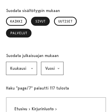
Suodata sisältötyypin mukaan
KAIKKI
SIVUT
, VALITTU
UUTISET
PALVELUT
, VALITTU
Suodata julkaisuajan mukaan
Kuukausi, valinta lähettää lomakkeen
Vuosi, valinta lähettää lomakkeen
Haku "page/7" palautti 117 tulosta
Etusivu
Kirjurinluoto