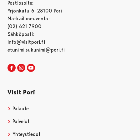
Postiosoite:
Yrjönkatu 6, 28100 Pori
Matkailuneuvonta:
(02) 621 7900
Sähköposti:
info@visitpori.fi
etunimi.sukunimi@pori.fi
Visit Pori Facebookissa
Avautuu uudessa välilehdessä
Visit Pori Instagrammissa
Avautuu uudessa välilehdessä
Visit Pori JuuTuubissa
Avautuu uudessa välilehdessä
Visit Pori
Palaute
Palvelut
Yhteystiedot