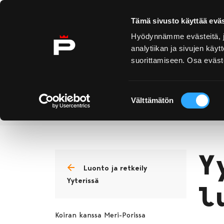
Ohita sisältö
Tämä sivusto käyttää eväs
Hyödynnämme evästeitä, jo
analytiikan ja sivujen kä
suorittamiseen. Osa eväste
Yyteri
Kirjurinluoto
Näe 
ko
Suostumuksen
Välttämätön
valinta
Yyteri
Luonto ja retkeily Yyte
Etusivu
Y
Luonto ja retkeily
Yyterissä
l
Koiran kanssa Meri-Porissa