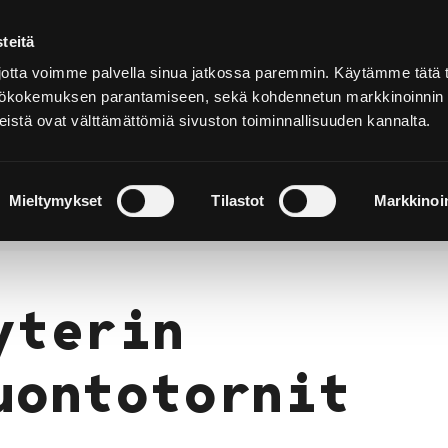
teitä
Suomeksi
tta voimme palvella sinua jatkossa paremmin. Käytämme tätä t
yttökokemuksen parantamiseen, sekä kohdennetun markkinoinnin
istä ovat välttämättömiä sivuston toiminnallisuuden kannalta.
ja
Majoitu ja
Luonto ja
e
nauti
retkeily
Mieltymykset
Tilastot
Markkinoin
rissä
Yyterin luontotornit
yterin
uontotornit