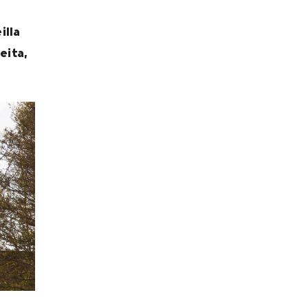
illa
eita,