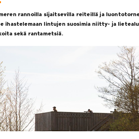
eren rannoilla sijaitsevilla reiteillä ja luontotorne
e ihastelemaan lintujen suosimia niitty- ja lietealu
koita sekä rantametsiä.