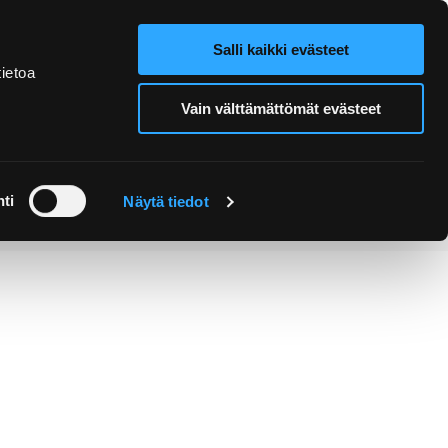
Salli kaikki evästeet
Verkkokauppa
Hae sivustolta
ietoa
Vain välttämättömät evästeet
Retket ja
Järjestä
opastukset
tapahtuma
ti
Näytä tiedot