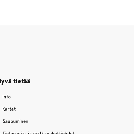
Hyvä tietää
Info
Kartat
Saapuminen
Tietosuoja- ja matkapakettiehdot