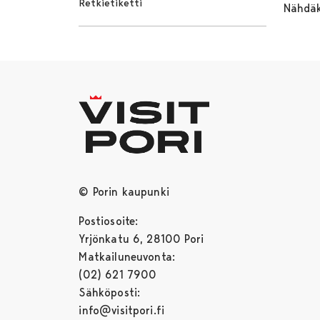
Retkietiketti
Ohita 
Nähdäk
© Porin kaupunki
Postiosoite:
Yrjönkatu 6, 28100 Pori
Matkailuneuvonta:
(02) 621 7900
Sähköposti:
info@visitpori.fi