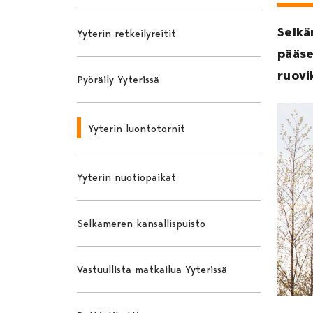
Selkäm
Yyterin retkeilyreitit
pääse
ruovi
Pyöräily Yyterissä
Yyterin luontotornit
Yyterin nuotiopaikat
Selkämeren kansallispuisto
Vastuullista matkailua Yyterissä