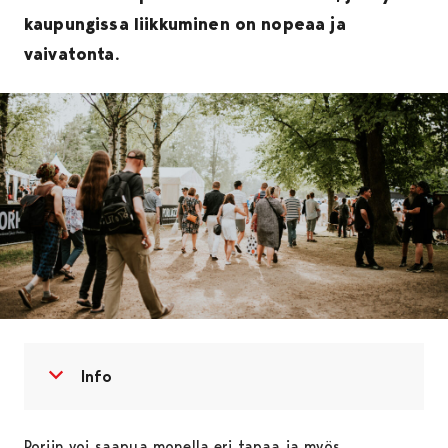
kaupungissa liikkuminen on nopeaa ja
vaivatonta.
Avaa valikko
Sulje valikko
Info
Poriin voi saapua monella eri tapaa ja myös