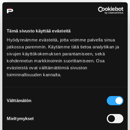
Matkatavarasäilytys
Saapuminen Yyteriin
Tämä sivusto käyttää evästeitä
Hyödynnämme evästeitä, jotta voimme palvella sinua
Bussilla
jatkossa paremmin. Käytämme tätä tietoa analytiikan ja
sivujen käyttökokemuksen parantamiseen, sekä
kohdennetun markkinoinnin suorittamiseen. Osa
evästeistä ovat välttämättömiä sivuston
Omalla autolla
toiminnallisuuden kannalta.
Pyörällä
Suostumuksen
Välttämätön
valinta
Mieltymykset
Avis Autovuokraamo