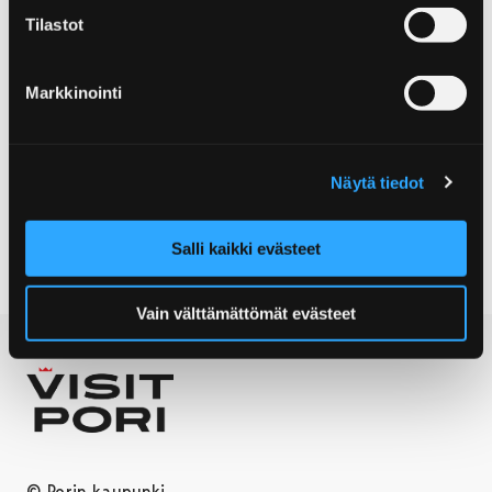
Tilastot
Autovuokraamo Porin Citycar
Satakunnan Aluetaksi Oy
Markkinointi
Porin Linjat Oy
Näytä tiedot
Porin joukkoliikenne
Salli kaikki evästeet
Vain välttämättömät evästeet
© Porin kaupunki