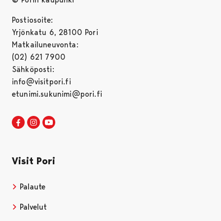
Postiosoite:
Yrjönkatu 6, 28100 Pori
Matkailuneuvonta:
(02) 621 7900
Sähköposti:
info@visitpori.fi
etunimi.sukunimi@pori.fi
Visit Pori Facebookissa
Avautuu uudessa välilehdessä
Visit Pori Instagrammissa
Avautuu uudessa välilehdessä
Visit Pori JuuTuubissa
Avautuu uudessa välilehdessä
Visit Pori
Palaute
Palvelut