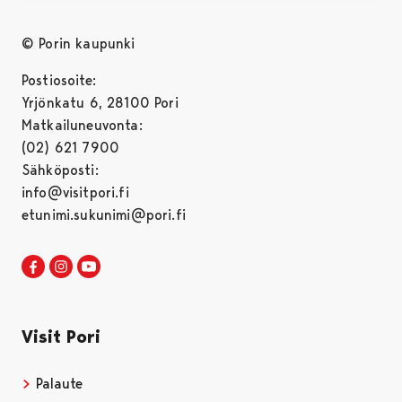
© Porin kaupunki
Postiosoite:
Yrjönkatu 6, 28100 Pori
Matkailuneuvonta:
(02) 621 7900
Sähköposti:
info@visitpori.fi
etunimi.sukunimi@pori.fi
Visit Pori Facebookissa
Avautuu uudessa välilehdessä
Visit Pori Instagrammissa
Avautuu uudessa välilehdessä
Visit Pori JuuTuubissa
Avautuu uudessa välilehdessä
Visit Pori
Palaute