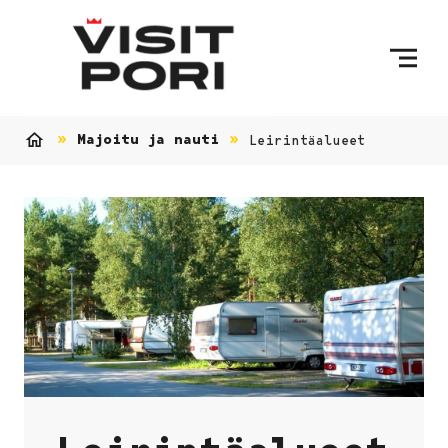
Ohita sisältö
Majoitu ja nauti
Leirintäalueet
Etusivu