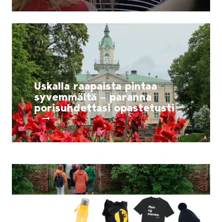
Uskalla raapaista pintaa
syvemmältä – paranna
porisuhdettasi opastetusti