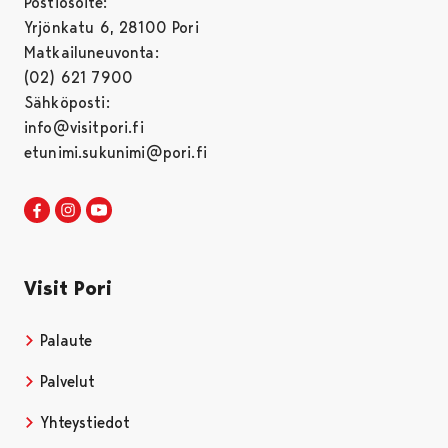
Postiosoite:
Yrjönkatu 6, 28100 Pori
Matkailuneuvonta:
(02) 621 7900
Sähköposti:
info@visitpori.fi
etunimi.sukunimi@pori.fi
Visit Pori Facebookissa
Avautuu uudessa välilehdessä
Visit Pori Instagrammissa
Avautuu uudessa välilehdessä
Visit Pori JuuTuubissa
Avautuu uudessa välilehdessä
Visit Pori
Palaute
Palvelut
Yhteystiedot