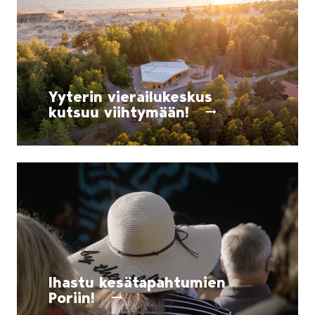
Yyterin vierailukeskus
kutsuu viihtymään!
Ihastu kesätapahtumien
Poriin!