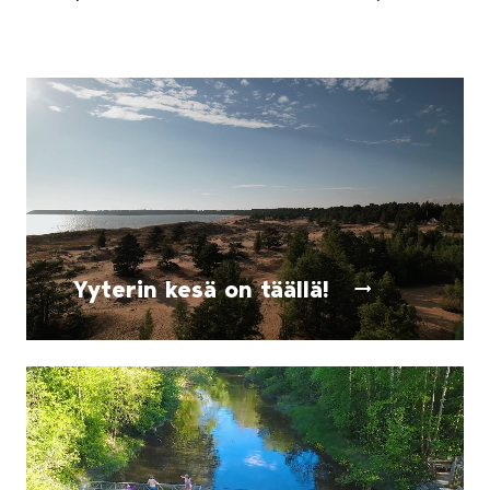
Yyterin kesä on täällä!
Monipuoliset palvelut, aurinko ja kolme kilometriä h