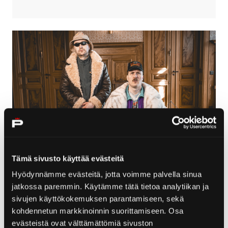
Tämä sivusto käyttää evästeitä
Porittajat on ehdolla Finnish Travel
Hyödynnämme evästeitä, jotta voimme palvella sinua
Galan Vuoden
jatkossa paremmin. Käytämme tätä tietoa analytiikan ja
sivujen käyttökokemuksen parantamiseen, sekä
markkinointikampanjaksi
kohdennetun markkinoinnin suorittamiseen. Osa
06.07.2026
evästeistä ovat välttämättömiä sivuston