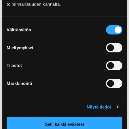
toiminnallisuuden kannalta.
Porittajat-kampanja on ehdolla Finnish Travel
Gala 2026 Vuoden markkinointikampanja -
kategoriassa. Voittaja valitaan
Suostumuksen
Välttämätön
valtakunnallisella NPS-kyselytutkimuksella,
valinta
joka on avoinna 31.8.2026 saakka.
Mieltymykset
Porittajat on ehdolla Finnish Travel Galan Vuoden mar
Tilastot
Uutisarkisto
Markkinointi
Porissa tapahtuu
Näytä tiedot
Salli kaikki evästeet