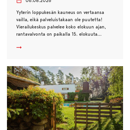
06.08.2026
Yyterin loppukesän kauneus on vertaansa
vailla, eikä palveluistakaan ole puutetta!
Vierailukeskus palvelee koko elokuun ajan,
rantavalvonta on paikalla 15. elokuuta…
Vielä on Yyteri-kesää jäljellä!