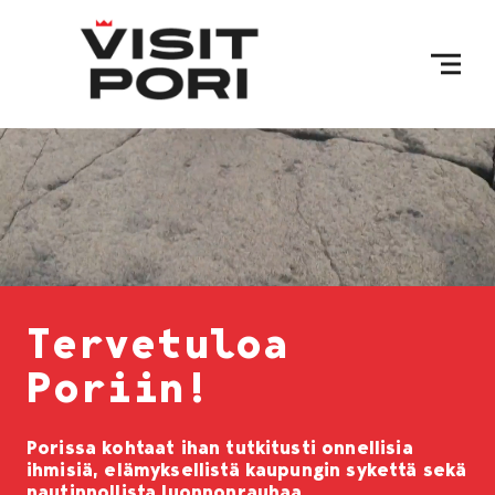
Ohita sisältö
Tervetuloa
Poriin!
Porissa kohtaat ihan tutkitusti onnellisia
ihmisiä, elämyksellistä kaupungin sykettä sekä
nautinnollista luonnonrauhaa.