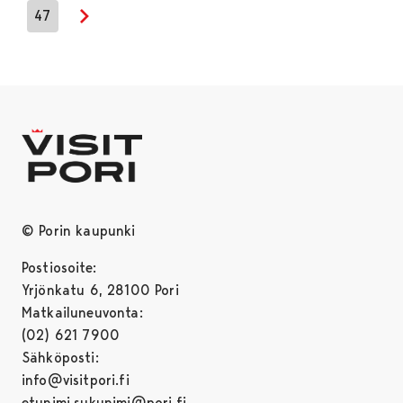
47
Next page
© Porin kaupunki
Postiosoite:
Yrjönkatu 6, 28100 Pori
Matkailuneuvonta:
(02) 621 7900
Sähköposti:
info@visitpori.fi
etunimi.sukunimi@pori.fi