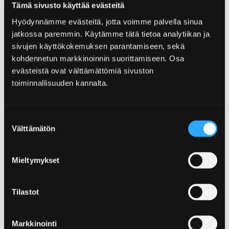
Tämä sivusto käyttää evästeitä
Hyödynnämme evästeitä, jotta voimme palvella sinua
jatkossa paremmin. Käytämme tätä tietoa analytiikan ja
Etusivu
Yleisurheilun nuorten SM-kisat
sivujen käyttökokemuksen parantamiseen, sekä
kohdennetun markkinoinnin suorittamiseen. Osa
Yleisurheilun nuorten SM-
evästeistä ovat välttämättömiä sivuston
toiminnallisuuden kannalta.
kisat
Yleisurheilun nuorten SM-kilpailut kisaillaan
Suostumuksen
Porissa 21.-23.8.2026! Tältä sivulta löydät
Välttämätön
valinta
vinkkejä Poriin kilpailujen ajalle, tulitpa
läheltä tai kaukaa.
Mieltymykset
Tilastot
Etusivu
Palvelut
Markkinointi
Rantaravintola Twist ’n’ Sol Yyterissä