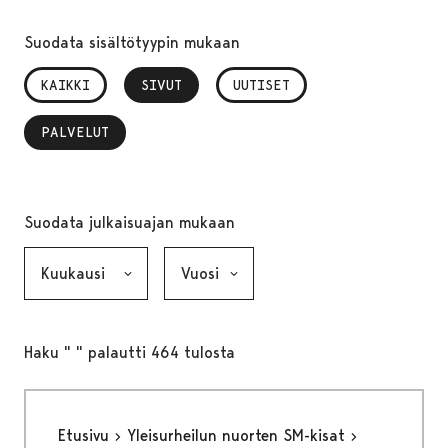
Suodata sisältötyypin mukaan
KAIKKI
SIVUT
, VALITTU
UUTISET
PALVELUT
, VALITTU
Suodata julkaisuajan mukaan
Kuukausi, valinta lähettää lomakkeen
Vuosi, valinta lähettää lomakkeen
Haku " " palautti 464 tulosta
Etusivu
Yleisurheilun nuorten SM-kisat