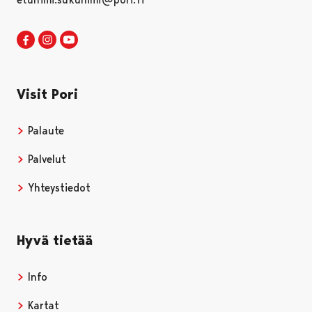
Visit Pori Facebookissa
Avautuu uudessa välilehdessä
Visit Pori Instagrammissa
Avautuu uudessa välilehdessä
Visit Pori JuuTuubissa
Avautuu uudessa välilehdessä
Visit Pori
Palaute
Palvelut
Yhteystiedot
Hyvä tietää
Info
Kartat