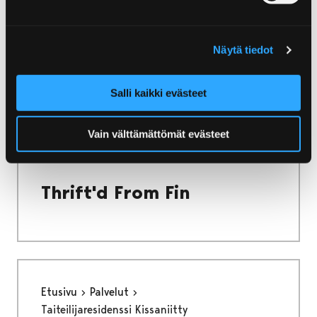
Rantaravintola Twist 'n'
Näytä tiedot
Sol Yyterissä
Salli kaikki evästeet
Vain välttämättömät evästeet
Etusivu
Palvelut
Thrift’d From Fin
Thrift'd From Fin
Etusivu
Palvelut
Taiteilijaresidenssi Kissaniitty