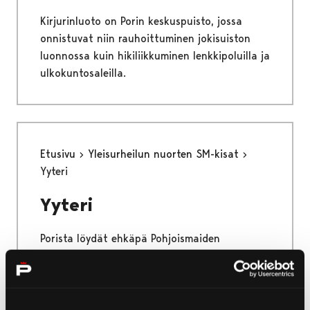
Kirjurinluoto on Porin keskuspuisto, jossa
onnistuvat niin rauhoittuminen jokisuiston
luonnossa kuin hikiliikkuminen lenkkipoluilla ja
ulkokuntosaleilla.
Etusivu
Yleisurheilun nuorten SM-kisat
Yyteri
Yyteri
Porista löydät ehkäpä Pohjoismaiden
upeimman hiekkarannan, Yyterin! Fiilistele
rannalla, nauti palveluista ja ihastu uuteen
vierailukeskukseen.