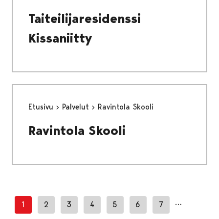
Taiteilijaresidenssi
Kissaniitty
Etusivu
Palvelut
Ravintola Skooli
Ravintola Skooli
…
1
2
3
4
5
6
7