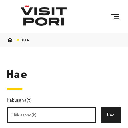
Ohita sisältö
Hae
Etusivu
Hae
Hakusana(t)
Hae