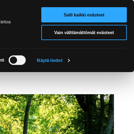
Salli kaikki evästeet
Verkkokauppa
Hae sivustolta
ietoa
Vain välttämättömät evästeet
Retket ja
Järjestä
opastukset
tapahtuma
ti
Näytä tiedot