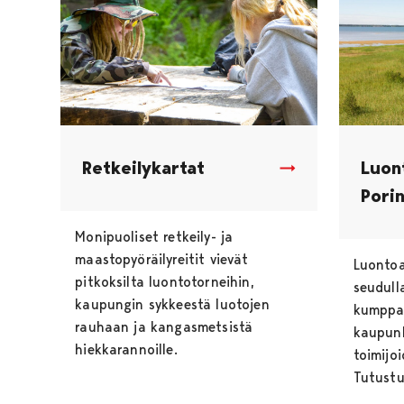
Retkeilykartat
Luon
Porin
Monipuoliset retkeily- ja
maastopyöräilyreitit vievät
Luontoa
pitkoksilta luontotorneihin,
seudulla
kaupungin sykkeestä luotojen
kumppan
rauhaan ja kangasmetsistä
kaupunk
hiekkarannoille.
toimijo
Tutustu 