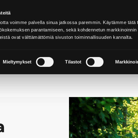
teitä
Suomeksi
tta voimme palvella sinua jatkossa paremmin. Käytämme tätä t
yttökokemuksen parantamiseen, sekä kohdennetun markkinoinnin
istä ovat välttämättömiä sivuston toiminnallisuuden kannalta.
ja
Majoitu ja
Luonto ja
e
nauti
retkeily
Mieltymykset
Tilastot
Markkinoin
a