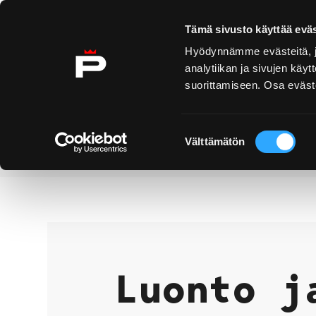
Ohita sisältö
Tämä sivusto käyttää eväs
Hyödynnämme evästeitä, jo
analytiikan ja sivujen kä
suorittamiseen. Osa eväste
Yyteri
Kirjurinluoto
Näe 
ko
Suostumuksen
Välttämätön
valinta
Luonto ja retkeily
Etusivu
Luonto j