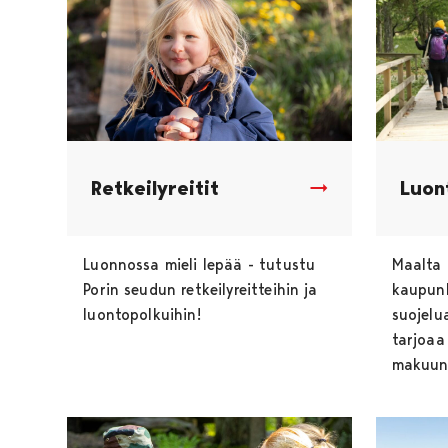
Retkeilyreitit
Luon
Luonnossa mieli lepää - tutustu
Maalta 
Porin seudun retkeilyreitteihin ja
kaupunk
luontopolkuihin!
suojelua
tarjoaa
makuun