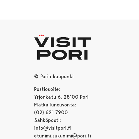
© Porin kaupunki
Postiosoite:
Yrjönkatu 6, 28100 Pori
Matkailuneuvonta:
(02) 621 7900
Sähköposti:
info@visitpori.fi
etunimi.sukunimi@pori.fi