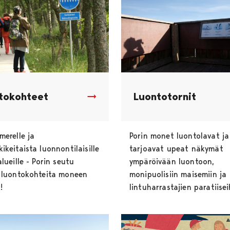
tokohteet
Luontotornit
merelle ja
Porin monet luontolavat ja
ikeitaista luonnontilaisille
tarjoavat upeat näkymät
lueille - Porin seutu
ympäröivään luontoon,
 luontokohteita moneen
monipuolisiin maisemiin ja
!
lintuharrastajien paratiisei