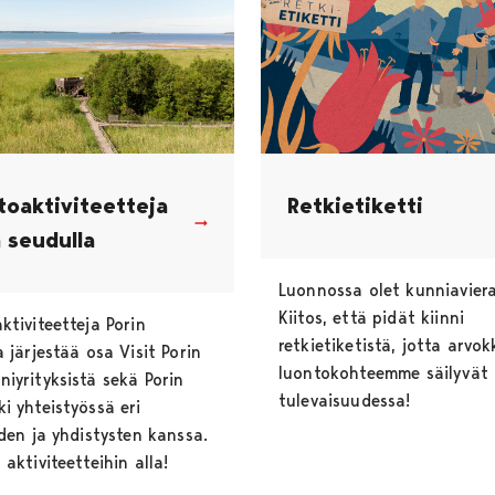
toaktiviteetteja
Retkietiketti
 seudulla
Luonnossa olet kunniaviera
Kiitos, että pidät kiinni
ktiviteetteja Porin
retkietiketistä, jotta arvo
 järjestää osa Visit Porin
luontokohteemme säilyvät
iyrityksistä sekä Porin
tulevaisuudessa!
i yhteistyössä eri
iden ja yhdistysten kanssa.
aktiviteetteihin alla!