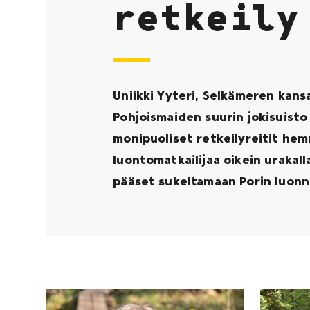
retkeily
Uniikki Yyteri, Selkämeren kansa
Pohjoismaiden suurin jokisuisto
monipuoliset retkeilyreitit he
luontomatkailijaa oikein urakalla
pääset sukeltamaan Porin luon