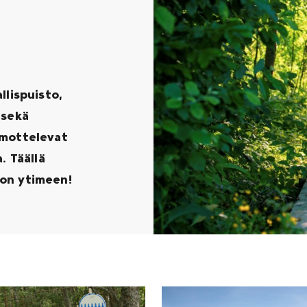
llispuisto,
 sekä
mmottelevat
. Täällä
non ytimeen!