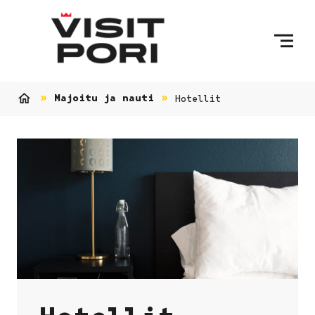
Ohita sisältö
Majoitu ja nauti
Hotellit
Etusivu