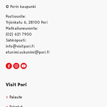
© Porin kaupunki
Postiosoite:
Yrjönkatu 6, 28100 Pori
Matkailuneuvonta:
(02) 621 7900
Sähköposti:
info@visitpori.fi
etunimi.sukunimi@pori.fi
Visit Pori Facebookissa
Avautuu uudessa välilehdessä
Visit Pori Instagrammissa
Avautuu uudessa välilehdessä
Visit Pori JuuTuubissa
Avautuu uudessa välilehdessä
Visit Pori
Palaute
Palvelut