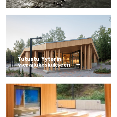
Tutustu Yyterin
vierailukeskukseen