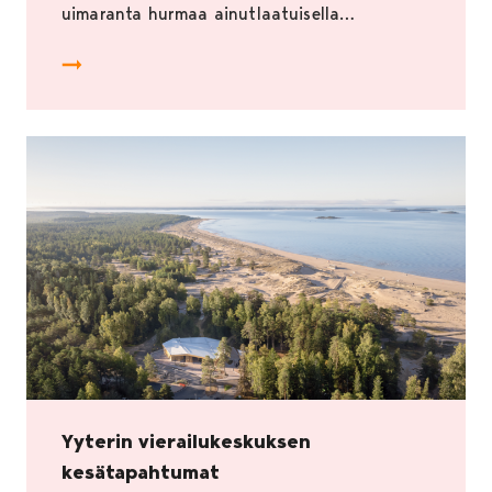
uimaranta hurmaa ainutlaatuisella…
Päivä Yyterissä edessä? Tästä artikkelista löydät kaike
Yyterin vierailukeskuksen
kesätapahtumat