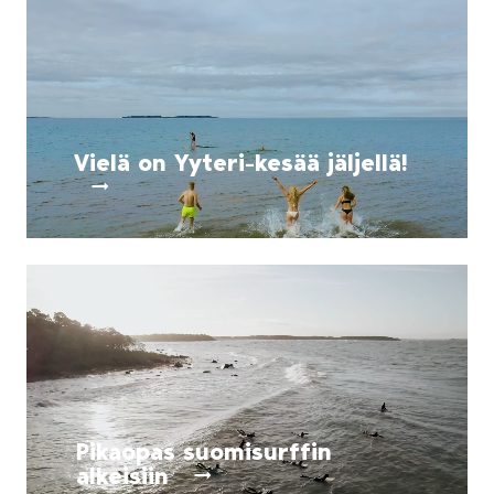
Vielä on Yyteri-kesää jäljellä!
Kesäkuusta elokuun loppuun rantariemua, aktiviteet
Pikaopas suomisurffin
alkeisiin