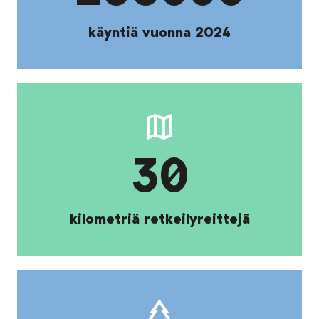
käyntiä vuonna 2024
30
kilometriä retkeilyreittejä