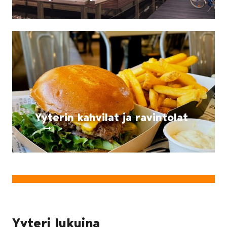
Yyterin kahvilat ja ravintolat
Yyteri lukuina