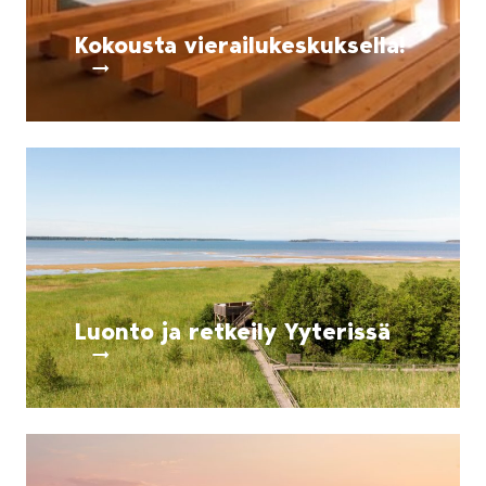
Kokousta vierailukeskuksella!
Luonto ja retkeily Yyterissä