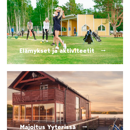
Elämykset ja aktiviteetit
Tekemistä koko perheelle! Valitse omat suosikit usei
Majoitus Yyterissä