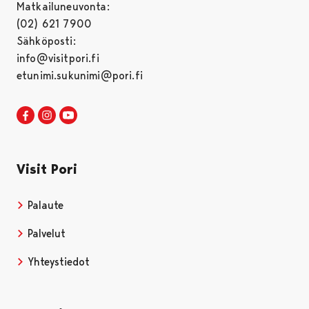
Matkailuneuvonta:
(02) 621 7900
Sähköposti:
info@visitpori.fi
etunimi.sukunimi@pori.fi
Visit Pori Facebookissa
Avautuu uudessa välilehdessä
Visit Pori Instagrammissa
Avautuu uudessa välilehdessä
Visit Pori JuuTuubissa
Avautuu uudessa välilehdessä
Visit Pori
Palaute
Palvelut
Yhteystiedot