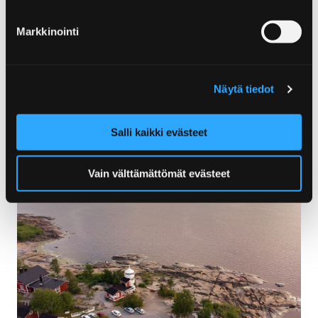
Tee pyhiinvaellus hyvän mielen
Markkinointi
maanpäälliseen pääkaupunkiin – tuhansien
merellisten tarujen ja tarinoiden Reposaareen.
Näytä tiedot
Reposaari
Salli kaikki evästeet
Vain välttämättömät evästeet