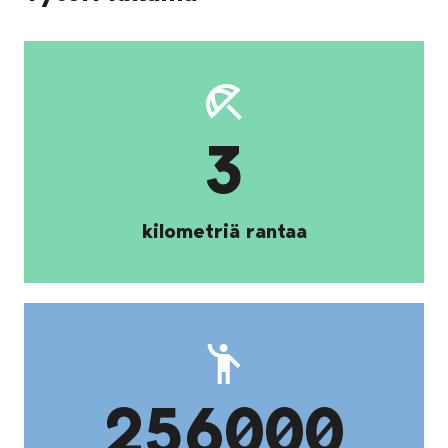
3
kilometriä rantaa
256000