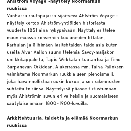
Ahlström Voyage -näyttely Noormarkun
ruukissa
Vanhassa rautapajassa sijaitseva Ahlström Voyage -
näyttely kertoo Ahlström-yhtiöiden historiasta
vuodesta 1851 aina nykypäivään. Näyttely esittelee
muun muassa konserniin kuuluneiden Iittalan,
Karhulan ja Riihimäen lasitehtaiden taidelasia kuten
useita Alvar Aallon suunnittelemia Savoy-maljakon
uniikkikappaleita, Tapio Wirkkalan tuotantoa ja Timo
Sarpanevan Orkidean. Alakerrassa mm. Taina Pailoksen
valmistama Noormarkun ruukkialueen pienoismalli,
joka havainnollistaa ruukin kokoa ja sen rakennusten
suhteita toisiinsa. Näyttelyssä pääsee tutustumaan
myös Ahlströmin suvun eri vaiheisiin ja suomalaiseen
säätyläiselämään 1800–1900-luvuilla.
Arkkitehtuuria, taidetta ja elämää Noormarkun
ruukissa