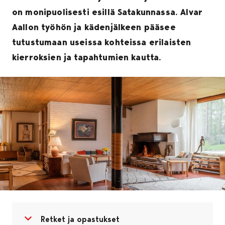
on monipuolisesti esillä Satakunnassa. Alvar
Aallon työhön ja kädenjälkeen pääsee
tutustumaan useissa kohteissa erilaisten
kierroksien ja tapahtumien kautta.
Avaa valikko
Sulje valikko
Retket ja opastukset