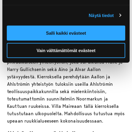
-ryhmäkierrokset tilauksesta
Näytä tiedot
Alvar Aallon jalanjäljillä Noormarkussa –
Ahlströmin ja Aallon yhteistyö 1930-1950 -
Salli kaikki evästeet
luvuilla
Kulttuurikierroksen aikana tutustutaan oppaan
Vain välttämättömät evästeet
johdolla arkkitehti Alvar Aallon ja Ahlströmin
pitkäaikaiseen yhteistyöhön, joka sai alkunsa Maire ja
Harry Gullichsenin sekä Aino ja Alvar Aallon
ystävyydestä. Kierroksella perehdytään Aallon ja
Ahlströmin yhteistyön tuloksiin useilla Ahlströmin
teollisuuspaikkakunnilla sekä mielenkiintoisiin,
toteutumattomiin suunnitelmiin Noormarkun ja
Kauttuan ruukeissa. Villa Maireaan tällä kierroksella
tutustutaan ulkopuolelta. Mahdollisuus tutustua myös
upeaan ruukkialueeseen kokonaisuudessaan.