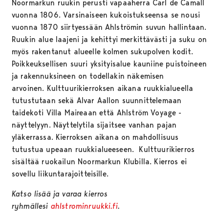
Noormarkun ruukin perusti vapaaherra Carl de Camall
vuonna 1806. Varsinaiseen kukoistukseensa se nousi
vuonna 1870 siirtyessään Ahlströmin suvun hallintaan.
Ruukin alue laajeni ja kehittyi merkittävästi ja suku on
myös rakentanut alueelle kolmen sukupolven kodit.
Poikkeuksellisen suuri yksityisalue kauniine puistoineen
ja rakennuksineen on todellakin näkemisen
arvoinen. Kulttuurikierroksen aikana ruukkialueella
tutustutaan sekä Alvar Aallon suunnittelemaan
taidekoti Villa Maireaan että Ahlström Voyage -
näyttelyyn. Näyttelytila sijaitsee vanhan pajan
yläkerrassa. Kierroksen aikana on mahdollisuus
tutustua upeaan ruukkialueeseen. Kulttuurikierros
sisältää ruokailun Noormarkun Klubilla. Kierros ei
sovellu liikuntarajoitteisille.
Katso lisää ja varaa kierros
ryhmällesi
ahlstrominruukki.fi
.