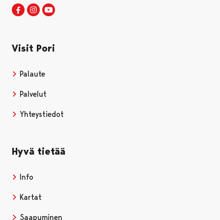
Visit Pori Facebookissa
Avautuu uudessa välilehdessä
Visit Pori Instagrammissa
Avautuu uudessa välilehdessä
Visit Pori JuuTuubissa
Avautuu uudessa välilehdessä
Visit Pori
Palaute
Palvelut
Yhteystiedot
Hyvä tietää
Info
Kartat
Saapuminen