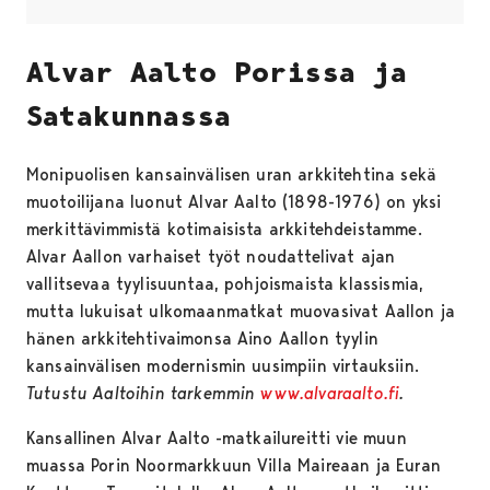
Alvar Aalto Porissa ja
Satakunnassa
Monipuolisen kansainvälisen uran arkkitehtina sekä
muotoilijana luonut Alvar Aalto (1898-1976) on yksi
merkittävimmistä kotimaisista arkkitehdeistamme.
Alvar Aallon varhaiset työt noudattelivat ajan
vallitsevaa tyylisuuntaa, pohjoismaista klassismia,
mutta lukuisat ulkomaanmatkat muovasivat Aallon ja
hänen arkkitehtivaimonsa Aino Aallon tyylin
kansainvälisen modernismin uusimpiin virtauksiin.
Tutustu Aaltoihin tarkemmin
www.alvaraalto.fi
.
Kansallinen Alvar Aalto -matkailureitti vie muun
muassa Porin Noormarkkuun Villa Maireaan ja Euran