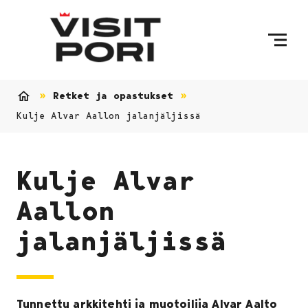
Ohita sisältö
Retket ja opastukset
Etusivu
Kulje Alvar Aallon jalanjäljissä
Kulje Alvar
Aallon
jalanjäljissä
Tunnettu arkkitehti ja muotoilija Alvar Aalto