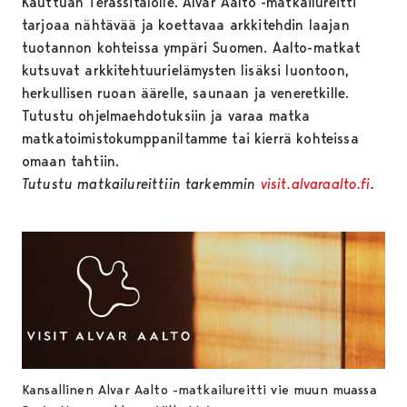
Kauttuan Terassitalolle. Alvar Aalto -matkailureitti
tarjoaa nähtävää ja koettavaa arkkitehdin laajan
tuotannon kohteissa ympäri Suomen. Aalto-matkat
kutsuvat arkkitehtuurielämysten lisäksi luontoon,
herkullisen ruoan äärelle, saunaan ja veneretkille.
Tutustu ohjelmaehdotuksiin ja varaa matka
matkatoimistokumppaniltamme tai kierrä kohteissa
omaan tahtiin.
Tutustu matkailureittiin tarkemmin
visit.alvaraalto.fi
.
Kansallinen Alvar Aalto -matkailureitti vie muun muassa