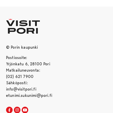
© Porin kaupunki
Postiosoite:
Yrjönkatu 6, 28100 Pori
Matkailuneuvonta:
(02) 621 7900
Sähköposti:
info@visitpori.fi
etunimi.sukunimi@pori.fi
Visit Pori Facebookissa
Avautuu uudessa välilehdessä
Visit Pori Instagrammissa
Avautuu uudessa välilehdessä
Visit Pori JuuTuubissa
Avautuu uudessa välilehdessä