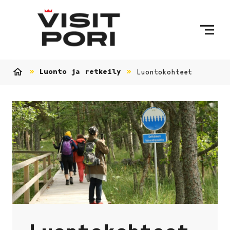
Ohita sisältö
Luonto ja retkeily
Luontokohteet
Etusivu