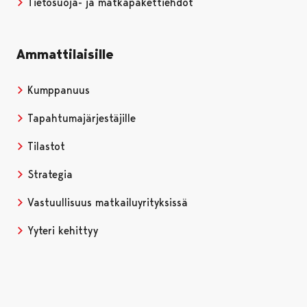
Tietosuoja- ja matkapakettiehdot
Ammattilaisille
Kumppanuus
Tapahtumajärjestäjille
Tilastot
Strategia
Vastuullisuus matkailuyrityksissä
Yyteri kehittyy