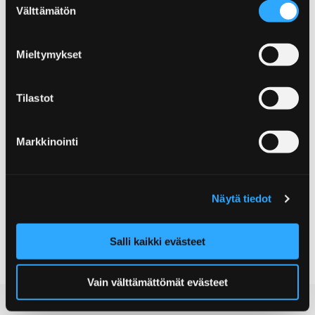
By car
Välttämätön
valinta
Mieltymykset
By bike
Tilastot
Car rental Avis Pori
Markkinointi
Taxi company
Näytä tiedot
Pori public transport
Salli kaikki evästeet
Vain välttämättömät evästeet