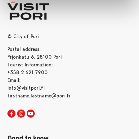
© City of Pori
Postal address:
Yrjönkatu 6, 28100 Pori
Tourist Information:
+358 2 621 7900
Email:
info@visitpori.fi
firstname.lastname@pori.fi
Visit Pori in Facebook
Opens in a new tab
Visit Pori in Instagram
Opens in a new tab
Visit Pori in Youtube
Opens in a new tab
Good to know