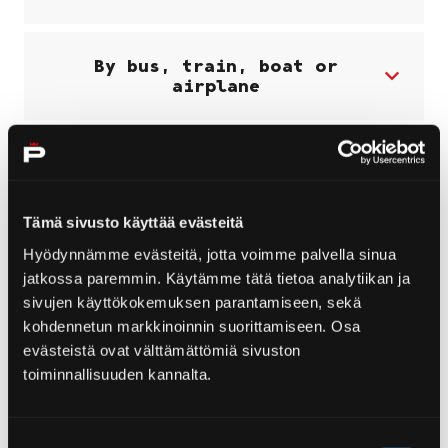
By bus, train, boat or
airplane
Bicycles and electric scooters
Tämä sivusto käyttää evästeitä
Luggage storage
Hyödynnämme evästeitä, jotta voimme palvella sinua
jatkossa paremmin. Käytämme tätä tietoa analytiikan ja
Arrival to Yyteri
sivujen käyttökokemuksen parantamiseen, sekä
kohdennetun markkinoinnin suorittamiseen. Osa
evästeistä ovat välttämättömiä sivuston
toiminnallisuuden kannalta.
By bus
Suostumuksen