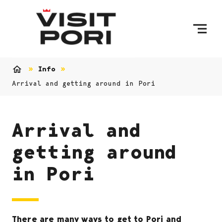
Skip to content
Info
Home
Arrival and getting around in Pori
Arrival and
getting around
in Pori
There are many ways to get to Pori and