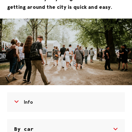
getting around the city is quick and easy.
Open menu
Close menu
Info
By car