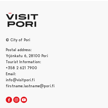
© City of Pori
Postal address:
Yrjönkatu 6, 28100 Pori
Tourist Information:
+358 2 621 7900
Email:
info@visitpori.fi
firstname.lastname@pori.fi
Visit Pori in Facebook
Opens in a new tab
Visit Pori in Instagram
Opens in a new tab
Visit Pori in Youtube
Opens in a new tab