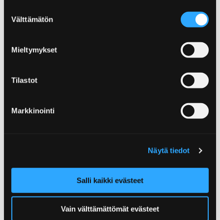
Suostumuksen
Kellahden kartano - The
Välttämätön
valinta
Kellahti Manor
Mieltymykset
Tilastot
Markkinointi
Näytä tiedot
Salli kaikki evästeet
Vain välttämättömät evästeet
River cruises to Reposaari and