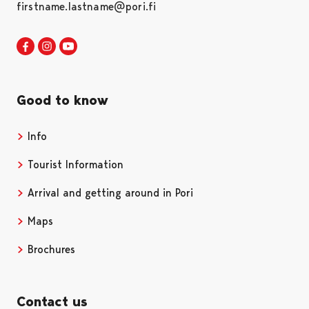
firstname.lastname@pori.fi
Visit Pori in Facebook
Opens in a new tab
Visit Pori in Instagram
Opens in a new tab
Visit Pori in Youtube
Opens in a new tab
Good to know
Info
Tourist Information
Arrival and getting around in Pori
Maps
Brochures
Contact us