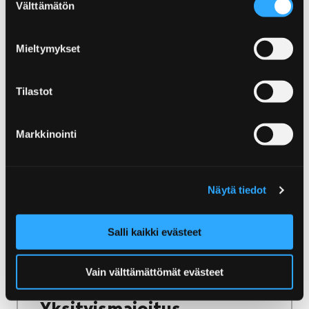
Välttämätön
valinta
ulkosaaristoon.
Mieltymykset
Tilastot
Etusivu
Järjestä tapahtuma
Tapahtumien markkinointi
Markkinointi
Tapahtumien markkinointi
Haluatko näkyvyyttä tapahtumallesi?
Näytä tiedot
Yhteistyö Visit Porin kanssa on ratkaisu!
Salli kaikki evästeet
Vain välttämättömät evästeet
Etusivu
Majoitu ja nauti
Yksityismajoitus
Yksityismajoitus