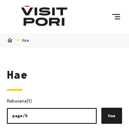
Ohita sisältö
Hae
Etusivu
Hae
Hakusana(t)
Hae