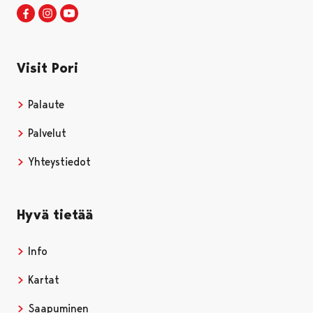
Visit Pori Facebookissa
Avautuu uudessa välilehdessä
Visit Pori Instagrammissa
Avautuu uudessa välilehdessä
Visit Pori JuuTuubissa
Avautuu uudessa välilehdessä
Visit Pori
Palaute
Palvelut
Yhteystiedot
Hyvä tietää
Info
Kartat
Saapuminen