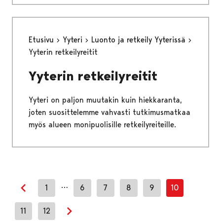
Etusivu
Yyteri
Luonto ja retkeily Yyterissä
Yyterin retkeilyreitit
Yyterin retkeilyreitit
Yyteri on paljon muutakin kuin hiekkaranta,
joten suosittelemme vahvasti tutkimusmatkaa
myös alueen monipuolisille retkeilyreiteille.
…
1
6
7
8
9
10
Previous page
11
12
Next page