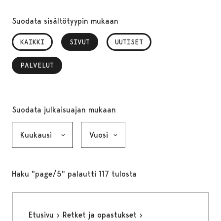
Suodata sisältötyypin mukaan
KAIKKI
SIVUT
, VALITTU
UUTISET
PALVELUT
, VALITTU
Suodata julkaisuajan mukaan
Kuukausi, valinta lähettää lomakkeen
Vuosi, valinta lähettää lomakkeen
Haku "page/5" palautti 117 tulosta
Etusivu
Retket ja opastukset