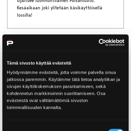
sijaitsee luonnontilainen Polsanluoto.
Kesäaikaan joki ylitetään käsikäyttöisellä
lossilla!
Etusivu
Retket ja opastukset
Veneretket ja risteilyt
Tämä sivusto käyttää evästeitä
Veneretket ja risteilyt
Hyödynnämme evästeitä, jotta voimme palvella sinua
jatkossa paremmin. Käytämme tätä tietoa analytiikan ja
Maankohoamisen luoma, koko ajan muuttuva
sivujen käyttökokemuksen parantamiseen, sekä
Porin saaristoluonto avautuu parhaiten
kohdennetun markkinoinnin suorittamiseen. Osa
veneellä kulkevalle. Porin edustan saaristo on
evästeistä ovat välttämättömiä sivuston
uloimmilta osiltaan pääosin rakentamatonta
toiminnallisuuden kannalta.
ja luonnonkaunista aluetta. Selkämeren
kansallispuisto ulottuu Porin seudulla Luvialta
Suostumuksen
Merikarvialle ja sijoittuu pääosin