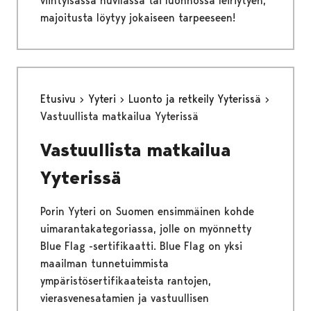
viihtyisässä huvilassa tai luonnossa leiriytyen,
majoitusta löytyy jokaiseen tarpeeseen!
Etusivu
Yyteri
Luonto ja retkeily Yyterissä
Vastuullista matkailua Yyterissä
Vastuullista matkailua
Yyterissä
Porin Yyteri on Suomen ensimmäinen kohde
uimarantakategoriassa, jolle on myönnetty
Blue Flag -sertifikaatti. Blue Flag on yksi
maailman tunnetuimmista
ympäristösertifikaateista rantojen,
vierasvenesatamien ja vastuullisen