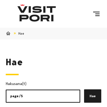
Ohita sisältö
Hae
Etusivu
Hae
Hakusana(t)
Hae