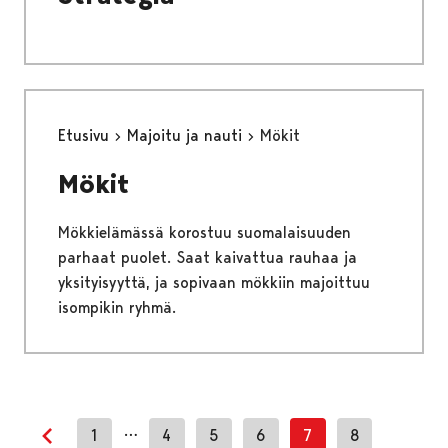
Etusivu
Majoitu ja nauti
Mökit
Mökit
Mökkielämässä korostuu suomalaisuuden
parhaat puolet. Saat kaivattua rauhaa ja
yksityisyyttä, ja sopivaan mökkiin majoittuu
isompikin ryhmä.
…
1
4
5
6
7
8