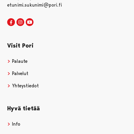
etunimi.sukunimi@pori.fi
Visit Pori Facebookissa
Avautuu uudessa välilehdessä
Visit Pori Instagrammissa
Avautuu uudessa välilehdessä
Visit Pori JuuTuubissa
Avautuu uudessa välilehdessä
Visit Pori
Palaute
Palvelut
Yhteystiedot
Hyvä tietää
Info