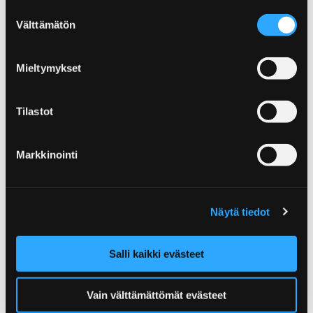
Suostumuksen
Monipuoliset retkeily- ja maastopyöräilyreitit
Välttämätön
valinta
vievät pitkoksilta luontotorneihin, kaupungin
sykkeestä luotojen rauhaan ja kangasmetsistä
Mieltymykset
hiekkarannoille.
Tilastot
Markkinointi
Etusivu
Kirjurinluoto
Kirjurinluodon palvelut
Kirjurinluodon palvelut
Näytä tiedot
Kirjurinluodosta löydät kaikki palvelut
Salli kaikki evästeet
täydellisen rentouttavan tai aktiivisen päivän
viettoon!
Vain välttämättömät evästeet