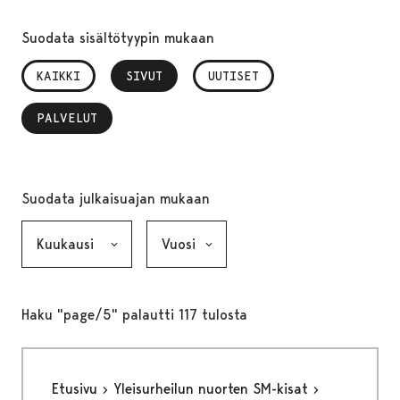
Suodata sisältötyypin mukaan
KAIKKI
SIVUT
, VALITTU
UUTISET
PALVELUT
, VALITTU
Suodata julkaisuajan mukaan
Kuukausi, valinta lähettää lomakkeen
Vuosi, valinta lähettää lomakkeen
Haku "page/5" palautti 117 tulosta
Etusivu
Yleisurheilun nuorten SM-kisat