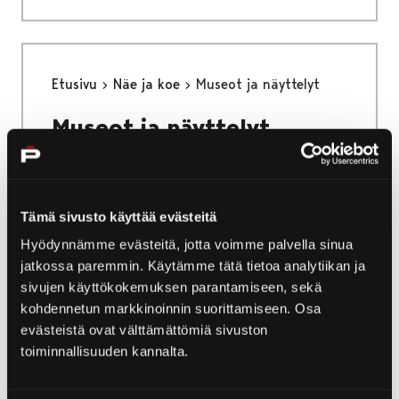
Etusivu
Näe ja koe
Museot ja näyttelyt
Museot ja näyttelyt
Kulttuurimatkailijan iloksi Porista löytyy useita
museoita ja taidegallerioita. Kaipasit sitten
historiaa tai modernia taidetta, taidegalleriat,
Tämä sivusto käyttää evästeitä
museot ja nähtävyydet odottavat sinua.
Hyödynnämme evästeitä, jotta voimme palvella sinua
jatkossa paremmin. Käytämme tätä tietoa analytiikan ja
sivujen käyttökokemuksen parantamiseen, sekä
kohdennetun markkinoinnin suorittamiseen. Osa
evästeistä ovat välttämättömiä sivuston
Etusivu
Luonto ja retkeily
Retkeilykartat
toiminnallisuuden kannalta.
Retkeilykartat