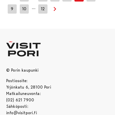
Previous page
…
9
10
12
Next page
© Porin kaupunki
Postiosoite:
Yrjönkatu 6, 28100 Pori
Matkailuneuvonta:
(02) 621 7900
Sähköposti:
info@visitpori.fi