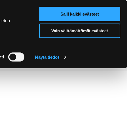
Salli kaikki evästeet
Verkkokauppa
Hae sivustolta
ietoa
Vain välttämättömät evästeet
Retket ja
Järjestä
opastukset
tapahtuma
ti
Näytä tiedot