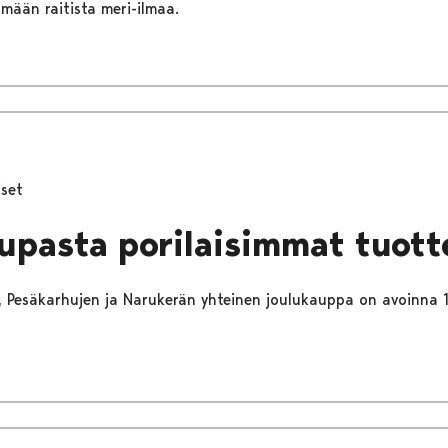
mään raitista meri-ilmaa.
iset
upasta porilaisimmat tuott
n, Pesäkarhujen ja Narukerän yhteinen joulukauppa on avoinna 1.