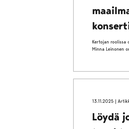
maailma
konsert
Kertojan roolissa 
Minna Leinonen on
13.11.2025
|
Artik
Löydä j