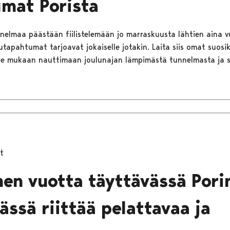
mat Porista
nnelmaa päästään fiilistelemään jo marraskuusta lähtien aina
utapahtumat tarjoavat jokaiselle jotakin. Laita siis omat suosik
hde mukaan nauttimaan joulunajan lämpimästä tunnelmasta ja s
t
n vuotta täyttävässä Pori
ässä riittää pelattavaa ja