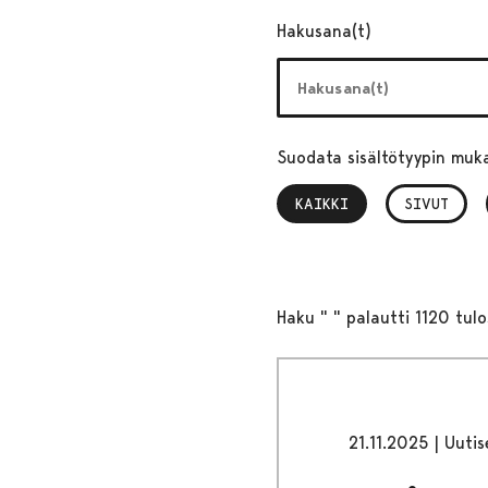
Hakusana(t)
Suodata sisältötyypin muk
KAIKKI
, VALITTU
SIVUT
Haku " " palautti 1120 tulo
21.11.2025
|
Uutis