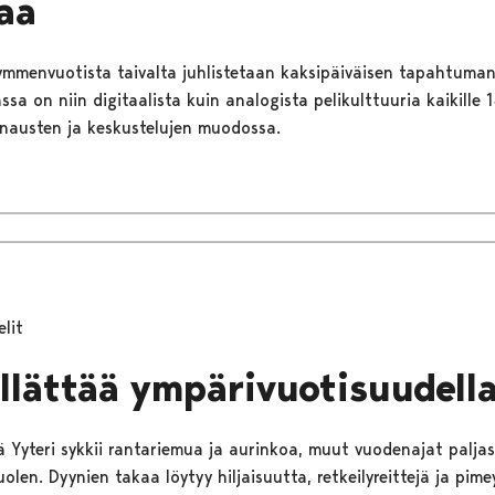
aa
kymmenvuotista taivalta juhlistetaan kaksipäiväisen tapahtuman
sa on niin digitaalista kuin analogista pelikulttuuria kaikille 
urnausten ja keskustelujen muodossa.
elit
yllättää ympärivuotisuudell
ä Yyteri sykkii rantariemua ja aurinkoa, muut vuodenajat paljas
len. Dyynien takaa löytyy hiljaisuutta, retkeilyreittejä ja pime