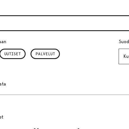
aan
Suod
Kuuk
UUTISET
PALVELUT
sta
et