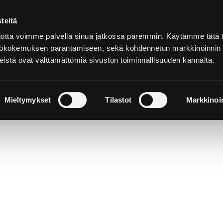
teitä
Suomeksi
tta voimme palvella sinua jatkossa paremmin. Käytämme tätä t
yttökokemuksen parantamiseen, sekä kohdennetun markkinoinnin
istä ovat välttämättömiä sivuston toiminnallisuuden kannalta.
ja
Majoitu ja
Luonto ja
e
nauti
retkeily
Mieltymykset
Tilastot
Markkinoin