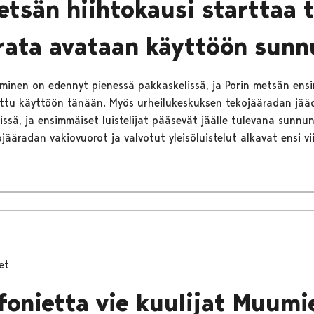
etsän hiihtokausi starttaa 
rata avataan käyttöön sunn
äminen on edennyt pienessä pakkaskelissä, ja Porin metsän en
tettu käyttöön tänään. Myös urheilukeskuksen tekojääradan jää
issä, ja ensimmäiset luistelijat pääsevät jäälle tulevana sunnu
ääradan vakiovuorot ja valvotut yleisöluistelut alkavat ensi vii
et
nfonietta vie kuulijat Muumi