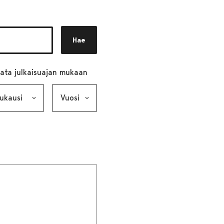
Hae
ata julkaisuajan mukaan
ausi, valinta lähettää lomakkeen
Vuosi, valinta lähettää lomakkeen