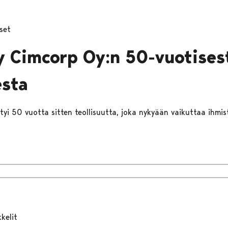
set
y Cimcorp Oy:n 50-vuotises
esta
yi 50 vuotta sitten teollisuutta, joka nykyään vaikuttaa ihmi
kkelit