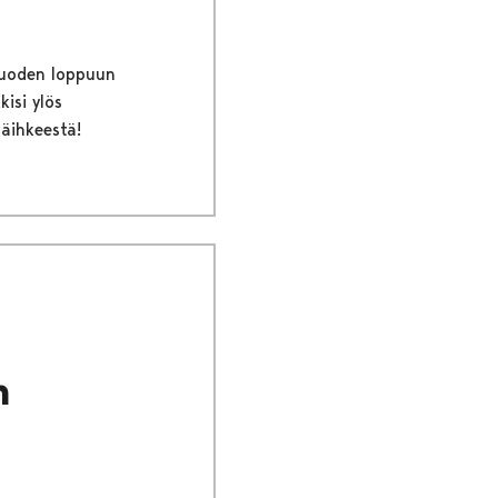
 vuoden loppuun
kisi ylös
äihkeestä!
n