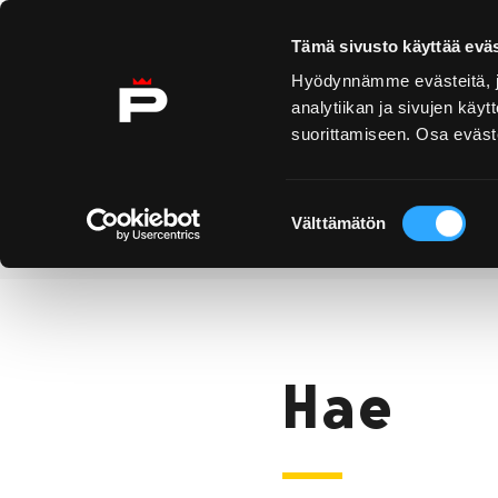
Ohita sisältö
Tämä sivusto käyttää eväs
Hyödynnämme evästeitä, jo
analytiikan ja sivujen kä
suorittamiseen. Osa eväste
Yyteri
Kirjurinluoto
Näe 
ko
Suostumuksen
Välttämätön
valinta
Hae
Etusivu
Hae