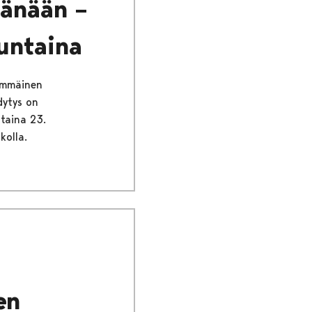
tänään –
untaina
simmäinen
dytys on
ntaina 23.
kolla.
en