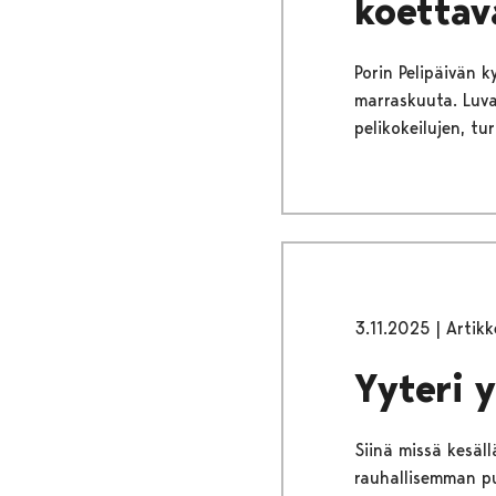
koettav
Porin Pelipäivän 
marraskuuta. Luvas
pelikokeilujen, t
3.11.2025
|
Artikk
Yyteri 
Siinä missä kesäll
rauhallisemman puo