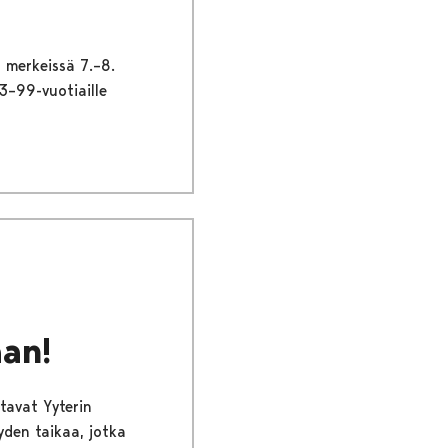
 merkeissä 7.–8.
13–99-vuotiaille
aan!
tavat Yyterin
yden taikaa, jotka