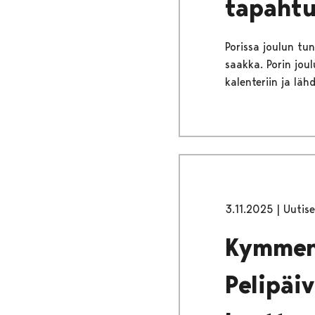
tapahtu
Porissa joulun tu
saakka. Porin joul
kalenteriin ja lä
3.11.2025
|
Uutise
Kymmene
Pelipäiv