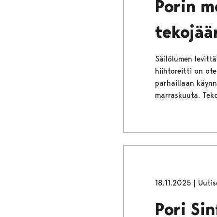
Porin m
tekojää
Säilölumen levitt
hiihtoreitti on o
parhaillaan käynn
marraskuuta. Tekoj
18.11.2025
|
Uutis
Pori Si