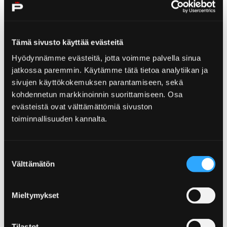
Kirkkomusiikkiesitys Porin
pääkirjastossa 19.9. kello 12
Tämä sivusto käyttää evästeitä
Länsi-Porin seurakunnan kuorojen jäsenet esittävät
Hyödynnämme evästeitä, jotta voimme palvella sinua
kanttori Leelo Lippingin johdolla hengellisiä lauluja
jatkossa paremmin. Käytämme tätä tietoa analytiikan ja
Porin pääkirjastossa ke 19.9. klo 12.
sivujen käyttökokemuksen parantamiseen, sekä
Suomen Kirkkomusiikkiliitto ry järjestää ensimmäistä
kohdennetun markkinoinnin suorittamiseen. Osa
kertaa Kirkkomusiikin päivän. Tarkoitus on tuoda
evästeistä ovat välttämättömiä sivuston
kirkkomusiikkia näkyviin ja kutsua halukkaita mukaan
toiminnallisuuden kannalta.
toimintaan. Tervetuloa kuuntelemaan
Tapahtuman järjestäjinä ovat Länsi-Porin seurakunnan
kuorot ja Porin kaupunginkirjasto.
Suostumuksen
Välttämätön
valinta
Syyskuun iltasatutunneilla
pääkirjastossa kuvataiteilija
Mieltymykset
Porin pääkirjaston seuraavalla iltasatutunnilla
Tilastot