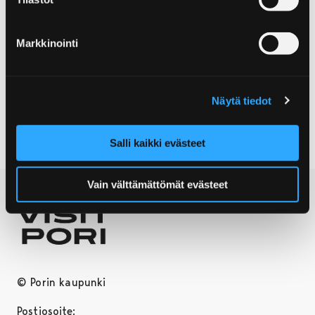
tiistaina 18.9. kello 18 on vieraana kuvataiteilija Anna
Halls. Syksyn iltasatutuntien teemana ovat taiteilijat.
Markkinointi
Näytä tiedot
KIRJASTO
NÄYTTELYT
TAPAHTUMAT
Salli kaikki evästeet
Vain välttämättömät evästeet
© Porin kaupunki
Postiosoite: