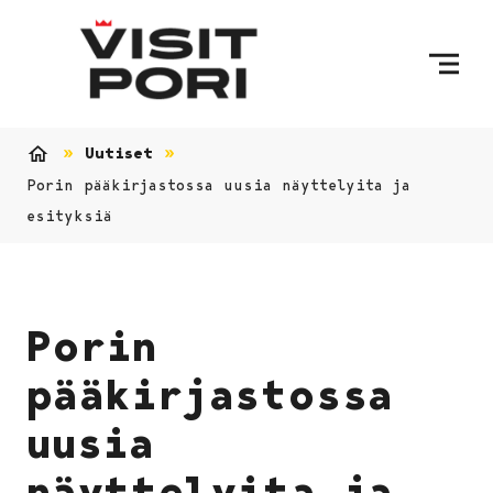
Ohita sisältö
Uutiset
Etusivu
Porin pääkirjastossa uusia näyttelyita ja
esityksiä
Porin
pääkirjastossa
uusia
näyttelyita ja