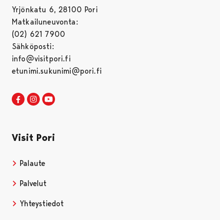
Yrjönkatu 6, 28100 Pori
Matkailuneuvonta:
(02) 621 7900
Sähköposti:
info@visitpori.fi
etunimi.sukunimi@pori.fi
Visit Pori Facebookissa
Avautuu uudessa välilehdessä
Visit Pori Instagrammissa
Avautuu uudessa välilehdessä
Visit Pori JuuTuubissa
Avautuu uudessa välilehdessä
Visit Pori
Palaute
Palvelut
Yhteystiedot