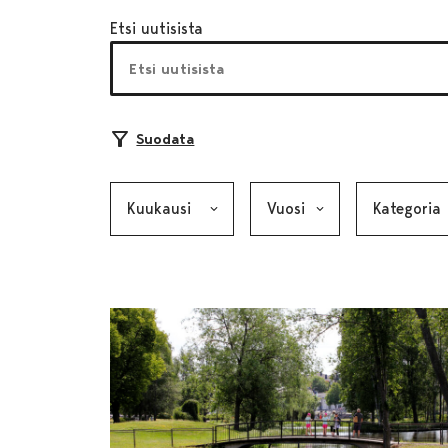
Etsi uutisista
Suodata
Kuukausi, valinta lähettää lomakkeen
Vuosi, valinta lähettää lom
Kategoria, v