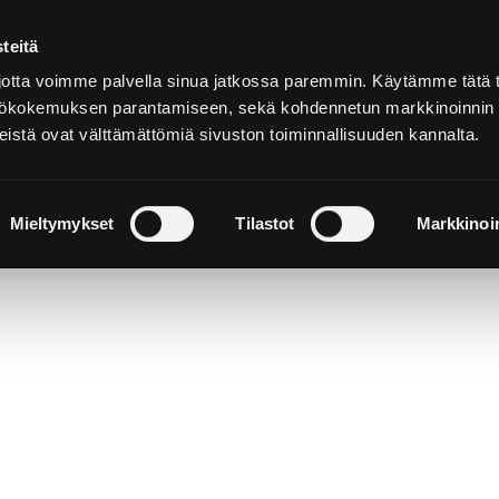
teitä
Suomeksi
tta voimme palvella sinua jatkossa paremmin. Käytämme tätä t
yttökokemuksen parantamiseen, sekä kohdennetun markkinoinnin
istä ovat välttämättömiä sivuston toiminnallisuuden kannalta.
ja
Majoitu ja
Luonto ja
e
nauti
retkeily
Mieltymykset
Tilastot
Markkinoin