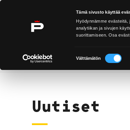
Ohita sisältö
Tämä sivusto käyttää eväs
Hyödynnämme evästeitä, jo
analytiikan ja sivujen kä
suorittamiseen. Osa eväste
Yyteri
Kirjurinluoto
Näe 
ko
Suostumuksen
Välttämätön
valinta
Uutiset
Etusivu
Uutiset