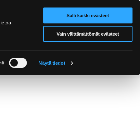
Salli kaikki evästeet
Verkkokauppa
Hae sivustolta
ietoa
Vain välttämättömät evästeet
Retket ja
Järjestä
opastukset
tapahtuma
ti
Näytä tiedot