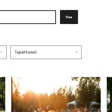
Hae
akkeen
alinta lähettää lomakkeen
Avainsana, valinta lähettää lomakkeen