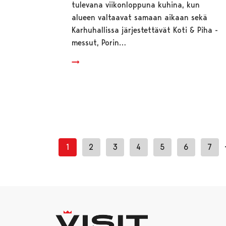
tulevana viikonloppuna kuhina, kun
alueen valtaavat samaan aikaan sekä
Karhuhallissa järjestettävät Koti & Piha -
messut, Porin…
1
2
3
4
5
6
7