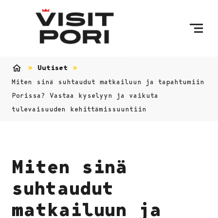
Ohita sisältö
Uutiset
Etusivu
Miten sinä suhtaudut matkailuun ja tapahtumiin
Porissa? Vastaa kyselyyn ja vaikuta
tulevaisuuden kehittämissuuntiin
Miten sinä
suhtaudut
matkailuun ja