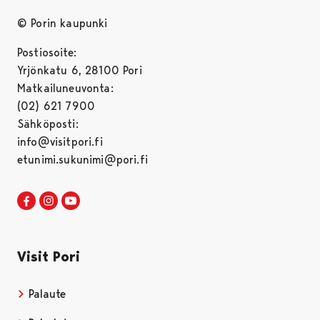
© Porin kaupunki
Postiosoite:
Yrjönkatu 6, 28100 Pori
Matkailuneuvonta:
(02) 621 7900
Sähköposti:
info@visitpori.fi
etunimi.sukunimi@pori.fi
Visit Pori Facebookissa
Avautuu uudessa välilehdessä
Visit Pori Instagrammissa
Avautuu uudessa välilehdessä
Visit Pori JuuTuubissa
Avautuu uudessa välilehdessä
Visit Pori
Palaute