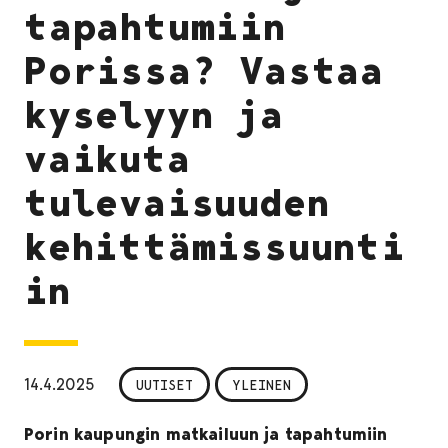
tapahtumiin
Porissa? Vastaa
kyselyyn ja
vaikuta
tulevaisuuden
kehittämissuunti
in
14.4.2025
UUTISET
YLEINEN
Porin kaupungin matkailuun ja tapahtumiin