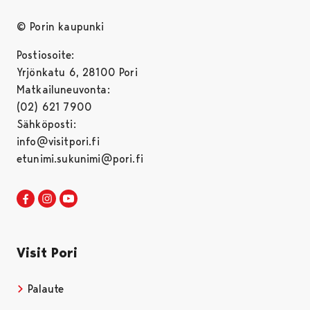
© Porin kaupunki
Postiosoite:
Yrjönkatu 6, 28100 Pori
Matkailuneuvonta:
(02) 621 7900
Sähköposti:
info@visitpori.fi
etunimi.sukunimi@pori.fi
Visit Pori Facebookissa
Avautuu uudessa välilehdessä
Visit Pori Instagrammissa
Avautuu uudessa välilehdessä
Visit Pori JuuTuubissa
Avautuu uudessa välilehdessä
Visit Pori
Palaute