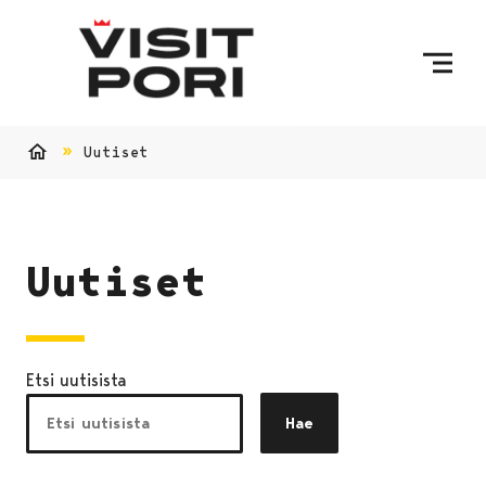
Ohita sisältö
Uutiset
Etusivu
Uutiset
Etsi uutisista
Hae