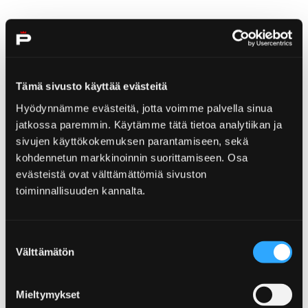
Tämä sivusto käyttää evästeitä
Hyödynnämme evästeitä, jotta voimme palvella sinua
jatkossa paremmin. Käytämme tätä tietoa analytiikan ja
sivujen käyttökokemuksen parantamiseen, sekä
kohdennetun markkinoinnin suorittamiseen. Osa
evästeistä ovat välttämättömiä sivuston
toiminnallisuuden kannalta.
Syyslomaviikon vetovoima yllätti Yyterissä –
Suostumuksen
vierailukeskuksen alueella mitattiin yli 35
Välttämätön
valinta
000 käyntiä
8.11.2024
Mieltymykset