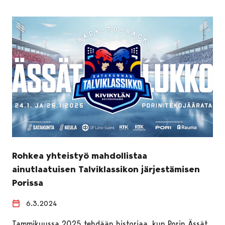
Rohkea yhteistyö mahdollistaa
ainutlaatuisen Talviklassikon järjestämisen
Porissa
6.3.2024
Tammikuussa 2025 tehdään historiaa, kun Porin Ässät