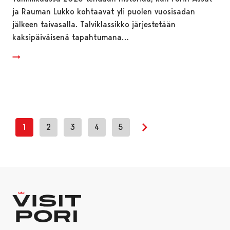
ja Rauman Lukko kohtaavat yli puolen vuosisadan
jälkeen taivasalla. Talviklassikko järjestetään
kaksipäiväisenä tapahtumana…
1
2
3
4
5
Next page