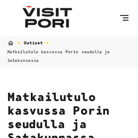
Ohita sisältö
Uutiset
Etusivu
Matkailutulo kasvussa Porin seudulla ja
Satakunnassa
Matkailutulo
kasvussa Porin
seudulla ja
Satakunnassa