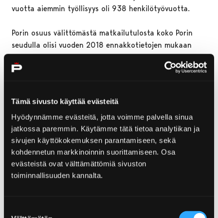
vuotta aiemmin työllisyys oli 938 henkilötyövuotta.
Porin osuus välittömästä matkailutulosta koko Porin
seudulla olisi vuoden 2018 ennakkotietojen mukaan
82% eli 124,8 miljoonaa euroa ja matkailutyöllisyyden
osalta 78% eli 765 henkilötyövuotta.
Luvut käyvät ilmi Matkailutulo ja -työllisyys
Satakunnassa, sen seutukunnissa ja Porin sekä Rauman
Tämä sivusto käyttää evästeitä
seudun kunnissa 2009-2018 -tutkimuksesta. Tutkimus
Hyödynnämme evästeitä, jotta voimme palvella sinua
toteutettiin yhdessä Varsinais-Suomen vastaavan
jatkossa paremmin. Käytämme tätä tietoa analytiikan ja
tutkimuksen kanssa. Matkailun talousvaikutustutkimus
sivujen käyttökokemuksen parantamiseen, sekä
Satakunnan ja Porin seudun osalta toteutettiin jo
kohdennetun markkinoinnin suorittamiseen. Osa
viidennen kerran.
evästeistä ovat välttämättömiä sivuston
toiminnallisuuden kannalta.
– Matkailu on yksi nopeimmin kasvavista aloista
Suomessa tällä hetkellä. Tutkimus antaa meille tärkeää
tietoa siitä, kuinka suuri on matkailun taloudellinen
Suostumuksen
merkitys Porissa ja koko Satakunnassa, sanoo Visit