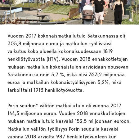
Vuoden 2017 kokonaismatkailutulo Satakunnassa oli
305,8 miljoonaa euroa ja matkailun työllistävä
vaikutus koko alueella kokonaisuudessaan 1819
henkilötyövuotta (HTV). Vuoden 2018 ennakkotietojen
mukaan matkailun kokonaistulon arvioidaan nousevan
Satakunnassa noin 5,7 %, mikä olisi 323,2 miljoonaa
euroa ja matkailun kokonaistyöllisyyden 5,2%, mikä
tarkoittaisi 1913 henkilötyövuotta.
Porin seudun* välitön matkailutulo oli vuonna 2017
144,3 miljoonaa euroa. Vuoden 2018 ennakkotietojen
mukaan matkailutulo kasvaisi 152,5 miljoonaan euroon.
Matkailun välitön työllisyys Porin seudulla kasvaisi
vuonna 2018 arviolta 987 henkilötyövuoteen kun