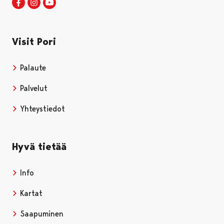
Visit Pori Facebookissa
Avautuu uudessa välilehdessä
Visit Pori Instagrammissa
Avautuu uudessa välilehdessä
Visit Pori JuuTuubissa
Avautuu uudessa välilehdessä
Visit Pori
Palaute
Palvelut
Yhteystiedot
Hyvä tietää
Info
Kartat
Saapuminen