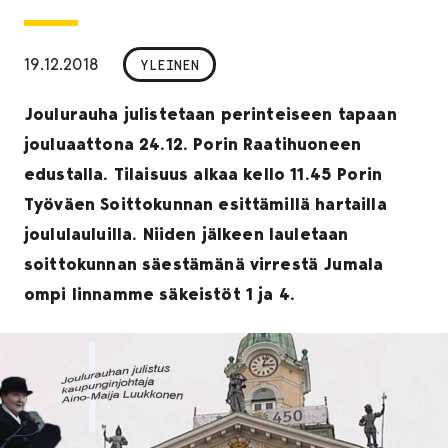
19.12.2018
YLEINEN
Joulurauha julistetaan perinteiseen tapaan
jouluaattona 24.12. Porin Raatihuoneen
edustalla. Tilaisuus alkaa kello 11.45 Porin
Työväen Soittokunnan esittämillä hartailla
joululauluilla. Niiden jälkeen lauletaan
soittokunnan säestämänä virrestä Jumala
ompi linnamme säkeistöt 1 ja 4.