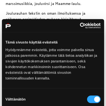
marssimusiikkia, jouluvirsi ja Maamme-laulu.
Joulurauhan tekstin on oman ilmoituksensa ja
säilyneen perimätiedon mukaan kirjoittanut
Satakunnan Museon johtajana toiminut Unto Salo.
Tekstin pohjana Salo käytti turkulaisten julistusta,
jota hän muokkasi vähemmän rangaistuspainotteiseen
Tämä sivusto käyttää evästeitä
muotoon sekä täydensi jouluevankeliumiviittauksilla.
Hyödynnämme evästeitä, jotta voimme palvella sinua
Joulurauhan julistamistilaisuuden järjestää Porin
jatkossa paremmin. Käytämme tätä tietoa analytiikan ja
kaupunki. Juhlavan ja hartaan tilaisuuden
sivujen käyttökokemuksen parantamiseen, sekä
tarkoituksena on virittää kuulijat joulun juhlaan.
kohdennetun markkinoinnin suorittamiseen. Osa
evästeistä ovat välttämättömiä sivuston
Ohjelma
toiminnallisuuden kannalta.
kello 11.45
Joululauluja
Suostumuksen
Porin Työväen Soittokunta
Välttämätön
valinta
kello 11.58