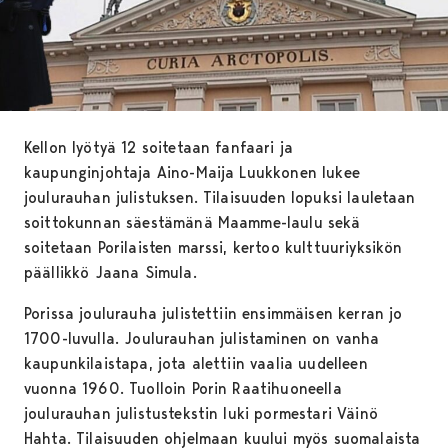
Kellon lyötyä 12 soitetaan fanfaari ja
kaupunginjohtaja Aino-Maija Luukkonen lukee
joulurauhan julistuksen. Tilaisuuden lopuksi lauletaan
soittokunnan säestämänä Maamme-laulu sekä
soitetaan Porilaisten marssi, kertoo kulttuuriyksikön
päällikkö Jaana Simula.
Porissa joulurauha julistettiin ensimmäisen kerran jo
1700-luvulla. Joulurauhan julistaminen on vanha
kaupunkilaistapa, jota alettiin vaalia uudelleen
vuonna 1960. Tuolloin Porin Raatihuoneella
joulurauhan julistustekstin luki pormestari Väinö
Hahta. Tilaisuuden ohjelmaan kuului myös suomalaista