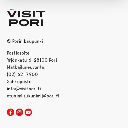
© Porin kaupunki
Postiosoite:
Yrjönkatu 6, 28100 Pori
Matkailuneuvonta:
(02) 621 7900
Sähköposti:
info@visitpori.fi
etunimi.sukunimi@pori.fi
Visit Pori Facebookissa
Avautuu uudessa välilehdessä
Visit Pori Instagrammissa
Avautuu uudessa välilehdessä
Visit Pori JuuTuubissa
Avautuu uudessa välilehdessä