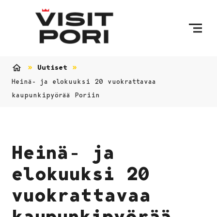
Ohita sisältö
Uutiset
Etusivu
Heinä- ja elokuuksi 20 vuokrattavaa
kaupunkipyörää Poriin
Heinä- ja
elokuuksi 20
vuokrattavaa
kaupunkipyörää