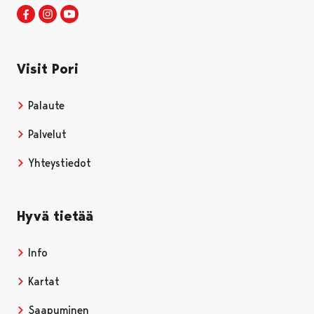
Visit Pori Facebookissa
Avautuu uudessa välilehdessä
Visit Pori Instagrammissa
Avautuu uudessa välilehdessä
Visit Pori JuuTuubissa
Avautuu uudessa välilehdessä
Visit Pori
Palaute
Palvelut
Yhteystiedot
Hyvä tietää
Info
Kartat
Saapuminen