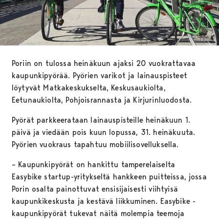
Poriin on tulossa heinäkuun ajaksi 20 vuokrattavaa
kaupunkipyörää. Pyörien varikot ja lainauspisteet
löytyvät Matkakeskukselta, Keskusaukiolta,
Eetunaukiolta, Pohjoisrannasta ja Kirjurinluodosta.
Pyörät parkkeerataan lainauspisteille heinäkuun 1.
päivä ja viedään pois kuun lopussa, 31. heinäkuuta.
Pyörien vuokraus tapahtuu mobiilisovelluksella.
– Kaupunkipyörät on hankittu tamperelaiselta
Easybike startup-yritykseltä hankkeen puitteissa, jossa
Porin osalta painottuvat ensisijaisesti viihtyisä
kaupunkikeskusta ja kestävä liikkuminen. Easybike -
kaupunkipyörät tukevat näitä molempia teemoja