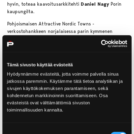
hyvin, toteaa kaavoitusarkkitehti
Daniel Nagy
Porin
kaupungilta.
Pohjoismaisen Attractive Nordic Towns -
verkostohankkeen norjalaisessa parin kymmenen
tuhannen asukkaan partnerikaupungissa on viime
syksynä otettu käyttöön kaupunkipyöräjärjestelmä
osana viisaan arkiliikkumisen ohjelmaa.
Tämä sivusto käyttää evästeitä
– Easybiken sovellus perustuu myös samaan
nykyaikaiseen älyteknologiaan ja tukee viisaan
Hyödynnämme evästeitä, jotta voimme palvella sinua
liikkumisen tapoja. Suomessa jo useat keskikokoiset
jatkossa paremmin. Käytämme tätä tietoa analytiikan ja
kaupungit ovat kokeilleet samaa, sanoo Nagy.
sivujen käyttökokemuksen parantamiseen, sekä
kohdennetun markkinoinnin suorittamiseen. Osa
Pyörän voi vuokrata puoleksi tunniksi ja vaikka
evästeistä ovat välttämättömiä sivuston
hurauttaa Matkakeskukselta Kirjurinluotoon. Jos on
toiminnallisuuden kannalta.
tarvetta pidemmälle vuokraukselle, saa kausilipulla 30
minuutin matkoja ajaa pyörällä useampiakin. Pyörä
lainataan joltain pyöräpysäkiltä ja palautetaan ihan
Suostumuksen