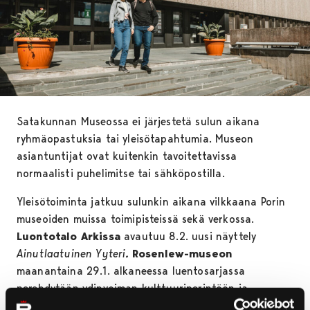
Satakunnan Museossa ei järjestetä sulun aikana
ryhmäopastuksia tai yleisötapahtumia. Museon
asiantuntijat ovat kuitenkin tavoitettavissa
normaalisti puhelimitse tai sähköpostilla.
Yleisötoiminta jatkuu sulunkin aikana vilkkaana Porin
museoiden muissa toimipisteissä sekä verkossa.
Luontotalo Arkissa
avautuu 8.2. uusi näyttely
Ainutlaatuinen Yyteri
.
Rosenlew-museon
maanantaina 29.1. alkaneessa luentosarjassa
perehdytään ydinvoiman kulttuuriperintöön ja
Rakennuskulttuuritalo Toivossa
jatkuvat