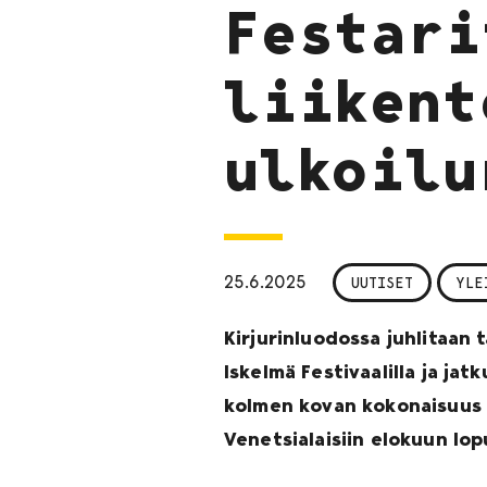
Festari
liikent
ulkoilu
25.6.2025
UUTISET
YLE
Kirjurinluodossa juhlitaan 
Iskelmä Festivaalilla ja jat
kolmen kovan kokonaisuus K
Venetsialaisiin elokuun lopu