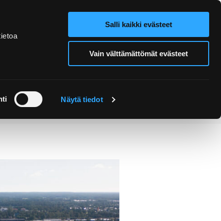
Salli kaikki evästeet
Verkkokauppa
Hae sivustolta
ietoa
Vain välttämättömät evästeet
Retket ja
Järjestä
opastukset
tapahtuma
ti
Näytä tiedot