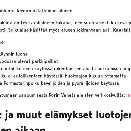
rinluoto Arenan asfaltoidun alueen.
ana on festivaalialueen takana, joen suuntaisesti kulkeva po
 asti. Sulkualue käsittää myös alueen jokirantaan asti.
Kaarisi
ne:
käynnin luona
nluodossa olevat parkkipaikat
ti autoliikenteen käytössä rakentamisen alusta purkamisen lop
olku ei autoliikenteen käytössä, huoltoajoa lukuun ottamatta
ja Pormestarinpolku kävelijöiden ja pyöräilijöiden käytössä
htumaan saapumisesta Porin Venetsialaisten verkkosivuilta:
In
t ja muut elämykset luotoje
en aikaan