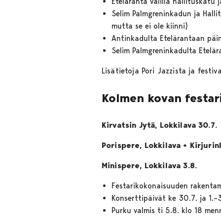
Eteläranta välillä hallituskatu
Selim Palmgreninkadun ja Halli
mutta se ei ole kiinni)
Antinkadulta Etelärantaan päi
Selim Palmgreninkadulta Etelär
Lisätietoja Pori Jazzista ja festi
Kolmen kovan festari
Kirvatsin Jytä, Lokkilava 30.7.
Porispere, Lokkilava + Kirjuri
Minispere, Lokkilava 3.8.
Festarikokonaisuuden rakentam
Konserttipäivät ke 30.7. ja 1.–
Purku valmis ti 5.8. klo 18 men