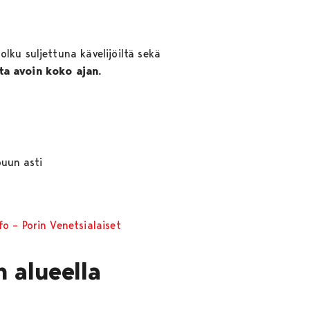
lku suljettuna kävelijöiltä sekä
lta avoin koko ajan.
puun asti
fo – Porin Venetsialaiset
n alueella