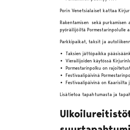
Porin Venetsialaiset kattaa Kirju
Rakentamisen sekä purkamisen aik
pyöräilijöiltä Pormestarinpolulle
Parkkipaikat, taksit ja autoliiken
Taksien jättöpaikka pääsisään
Vierailijoiden käytössä Kirjuri
Pormestarinpolku on rajoitetus
Festivaalipäivinä Pormestarinp
Festivaalipäivinä on Kaarisilta 
Lisätietoa tapahtumasta ja tapa
Ulkoilureitistö
suurtapahtumi