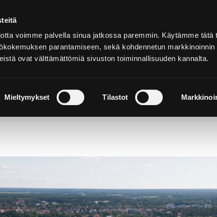
teitä
Suomeksi
tta voimme palvella sinua jatkossa paremmin. Käytämme tätä t
yttökokemuksen parantamiseen, sekä kohdennetun markkinoinnin
istä ovat välttämättömiä sivuston toiminnallisuuden kannalta.
ja
Majoitu ja
Luonto ja
e
nauti
retkeily
Mieltymykset
Tilastot
Markkinoin
sia liikenteeseen ja ulkoilureiteille