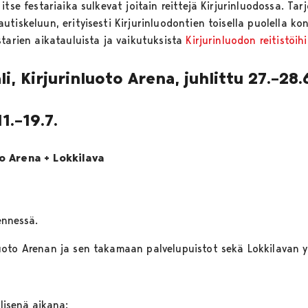
tse festariaika sulkevat joitain reittejä Kirjurinluodossa. Tar
tiskeluun, erityisesti Kirjurinluodontien toisella puolella k
tarien aikatauluista ja vaikutuksista
Kirjurinluodon reitistöih
i, Kirjurinluoto Arena, juhlittu 27.–28.
11.–19.7.
o Arena + Lokkilava
mennessä.
uoto Arenan ja sen takamaan palvelupuistot sekä Lokkilavan
älisenä aikana: