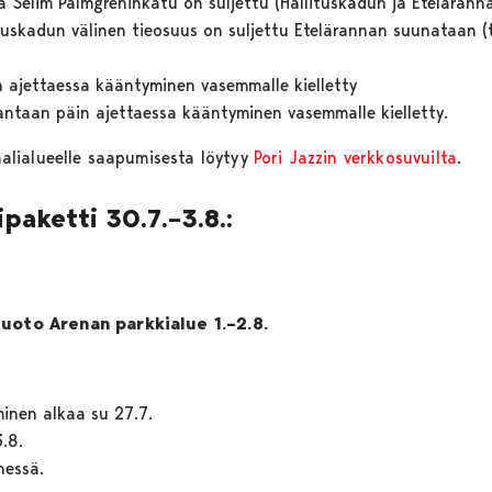
 ja Selim Palmgreninkatu on suljettu (Hallituskadun ja Eteläran
tuskadun välinen tieosuus on suljettu Etelärannan suunataan (
n ajettaessa kääntyminen vasemmalle kielletty
antaan päin ajettaessa kääntyminen vasemmalle kielletty.
vaalialueelle saapumisesta löytyy
Pori Jazzin verkkosuvuilta
.
paketti 30.7.–3.8.:
nluoto Arenan parkkialue 1.–2.8.
inen alkaa su 27.7.
3.8.
nessä.