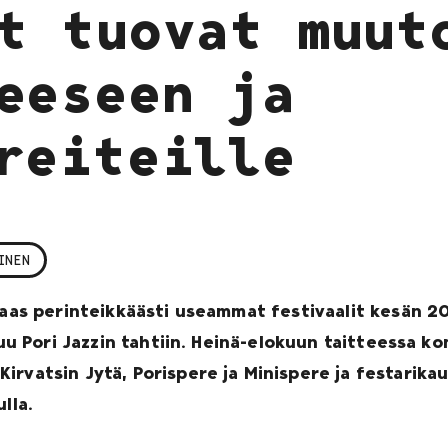
t tuovat muut
eeseen ja
reiteille
INEN
taas perinteikkäästi useammat festivaalit kesän 20
kuu Pori Jazzin tahtiin. Heinä-elokuun taitteessa k
irvatsin Jytä, Porispere ja Minispere ja festarika
lla.