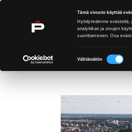
Ohita sisältö
Tämä sivusto käyttää eväs
Hyödynnämme evästeitä, jo
analytiikan ja sivujen kä
suorittamiseen. Osa eväste
Yyteri
Kirjurinluoto
Näe 
ko
Suostumuksen
Välttämätön
valinta
Uutiset
Festarit tuovat muutok
Etusivu