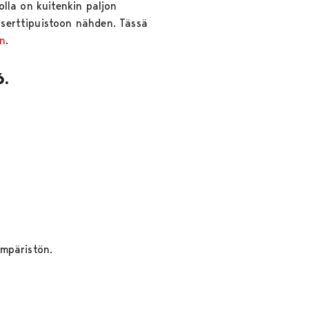
jolla on kuitenkin paljon
onserttipuistoon nähden. Tässä
in
.
6.
 ympäristön.