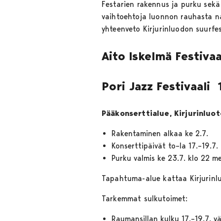
Festarien rakennus ja purku sekä i
vaihtoehtoja luonnon rauhasta nau
yhteenveto Kirjurinluodon suurfes
Aito Iskelmä Festivaal
Pori Jazz Festivaali
Pääkonserttialue, Kirjurinluot
Rakentaminen alkaa ke 2.7.
Konserttipäivät to–la 17.–19.7.
Purku valmis ke 23.7. klo 22 
Tapahtuma-alue kattaa Kirjurinl
Tarkemmat sulkutoimet:
Raumansillan kulku 17.–19.7. v