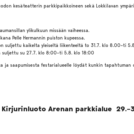
uodon kesäteatterin parkkipaikkoineen sekä Lokkilavan ympäri
 Raumansillan ylikulkuun missään vaiheessa.
aikana Pelle Hermannin puiston kupeessa.
n suljettu kaikelta yleiseltä liikenteeltä to 31.7. klo 8.00–ti 5.
 suljettu su 27.7. klo 8:00–ti 5.8. klo 18:00
ta ja saapumisesta festarialueelle löydät kunkin tapahtuman 
, Kirjurinluoto Arenan parkkialue
29.–3