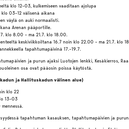
nteeltä klo 12–03, kulkemiseen vaaditaan ajolupa
le klo 03–12 välisenä aikana
en väylä on auki normaalisti.
ikana Arenan pääportille.
.7. klo 8.00 – ma 21.7. klo 18.00.
iikenteeltä keskiviikkoiltana 16.7 noin klo 22.00 – ma 21.7. klo 1
rannekkeella tapahtumapäivinä 17.–19.7.
mapäivien ja purun ajaksi Luotojen lenkki, Kesäkierros, Raa
 puoleinen osa ovat pääosin poissa käytöstä.
kadun ja Hallituskadun välinen alue)
oin klo 22
klo 13–03
00 mennessä.
heisyydessä tapahtuman kasauksen, tapahtumapäivien ja puru