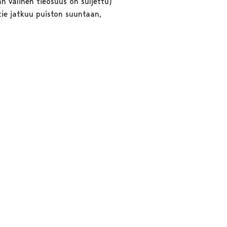
nan välinen tieosuus on suljettu)
tie jatkuu puiston suuntaan,