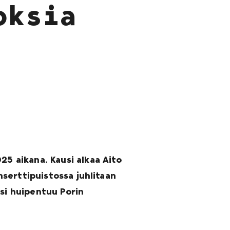
oksia
25 aikana. Kausi alkaa Aito
onserttipuistossa juhlitaan
usi huipentuu Porin