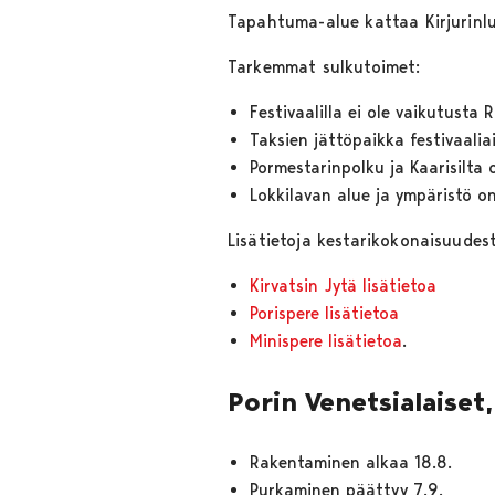
Tapahtuma-alue kattaa Kirjurinl
Tarkemmat sulkutoimet:
Festivaalilla ei ole vaikutusta
Taksien jättöpaikka festivaali
Pormestarinpolku ja Kaarisilta o
Lokkilavan alue ja ympäristö on
Lisätietoja kestarikokonaisuudes
Kirvatsin Jytä lisätietoa
Porispere lisätietoa
Minispere lisätietoa
.
Porin Venetsialaiset
Rakentaminen alkaa 18.8.
Purkaminen päättyy 7.9.