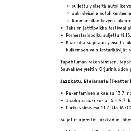
suljettu yleiseltä autoliike
auki yleiselle autoliikenteel
Raumansillan kevyen liikente
Taksien jättöpaikka festivaalia
Pormestarinpolku suljettu ti 15
Kaarisilta suljetaan yleiseltä l
kulkemaan vain festarikävijät 
Tapahtuman rakentamisen, tapahtu
Sauvakävelyreitin Kirjurinluodon
Jazzkatu, Eteläranta (Teatteri
Rakentaminen alkaa su 13.7. n
Jazzkatu auki ke–la 16.–19.7. 
Purku valmis ma 21.7. klo 16.
Suljetut ajoreitit Jazzkadun lä