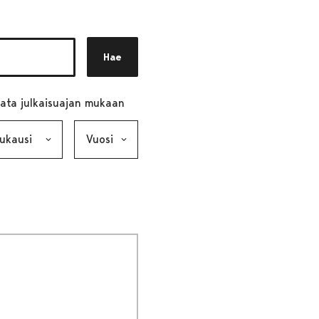
Hae
ata julkaisuajan mukaan
ausi, valinta lähettää lomakkeen
Vuosi, valinta lähettää lomakkeen