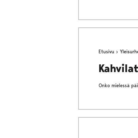
Etusivu
Yleisur
Kahvilat
Onko mielessä päiv