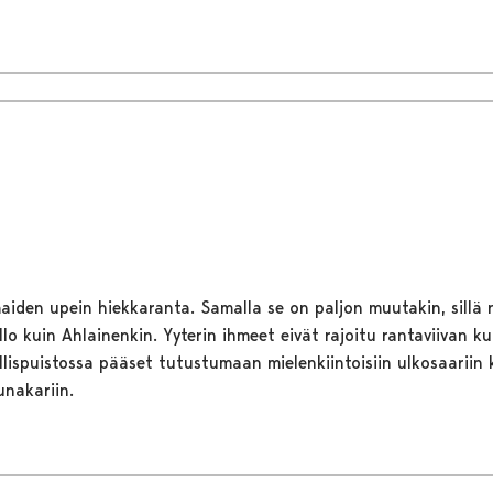
maiden upein hiekkaranta. Samalla se on paljon muutakin, sillä
llo kuin Ahlainenkin. Yyterin ihmeet eivät rajoitu rantaviivan kui
lispuistossa pääset tutustumaan mielenkiintoisiin ulkosaariin 
unakariin.