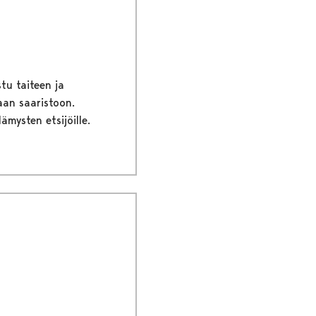
tu taiteen ja
aan saaristoon.
lämysten etsijöille.