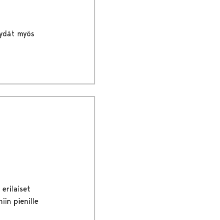
löydät myös
erilaiset
in pienille