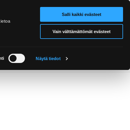
Salli kaikki evästeet
Verkkokauppa
Hae sivustolta
ietoa
Vain välttämättömät evästeet
Retket ja
Järjestä
opastukset
tapahtuma
ti
Näytä tiedot