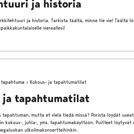
tuuri ja historia
rkkitehtuuri ja historia. Tarkista täältä, minne tie vie! Täältä 
paikkakuntalaiselle vieraallesi!
ä tapahtuma
Kokous- ja tapahtumatilat
 ja tapahtumatilat
ä tapahtuman, mutta et vielä tiedä missä? Porista löydät useat 
n kokous-, juhla-, yms. tapahtumakäyttöön. Puitteet löytyvät ni
 megaluokan ulkoilmakonsertteihinkin.