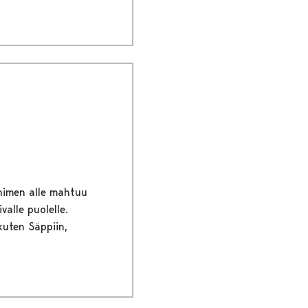
 nimen alle mahtuu
valle puolelle.
kuten Säppiin,