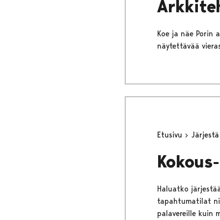
Arkkiteh
Koe ja näe Porin a
näytettävää vieras
Etusivu
Järjest
Kokous-
Haluatko järjestä
tapahtumatilat nii
palavereille kuin