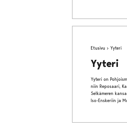
Etusivu
Yyteri
Yyteri
Yyteri on Pohjois
niin Reposaari, Ka
Selkämeren kansal
Iso-Enskeriin ja M