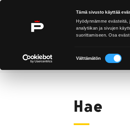
Ohita sisältö
Tämä sivusto käyttää eväs
Hyödynnämme evästeitä, jo
analytiikan ja sivujen kä
suorittamiseen. Osa eväste
Yyteri
Kirjurinluoto
Näe 
ko
Suostumuksen
Välttämätön
valinta
Hae
Etusivu
Hae