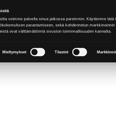
teitä
Suomeksi
tta voimme palvella sinua jatkossa paremmin. Käytämme tätä t
yttökokemuksen parantamiseen, sekä kohdennetun markkinoinnin
istä ovat välttämättömiä sivuston toiminnallisuuden kannalta.
ja
Majoitu ja
Luonto ja
e
nauti
retkeily
Mieltymykset
Tilastot
Markkinoin