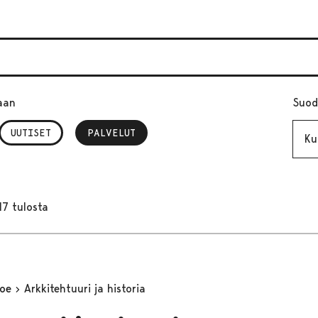
aan
Suod
Kuuk
UUTISET
PALVELUT
, VALITTU
17 tulosta
koe
Arkkitehtuuri ja historia