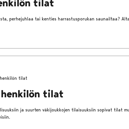
nkilön tilat
sta, perhejuhlaa tai kenties harrastusporukan saunailtaa? Alta
henkilön tilat
henkilön tilat
llisuuksiin ja suurten väkijoukkojen tilaisuuksiin sopivat tilat 
isiin.