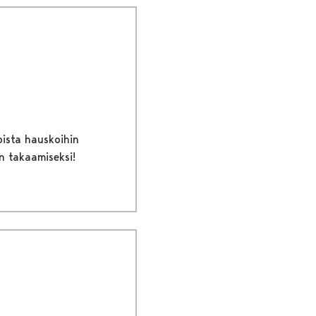
eoista hauskoihin
en takaamiseksi!