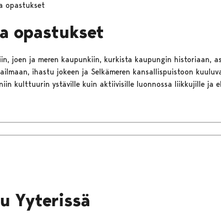
ja opastukset
ja opastukset
iin, joen ja meren kaupunkiin, kurkista kaupungin historiaan, as
ailmaan, ihastu jokeen ja Selkämeren kansallispuistoon kuuluv
iin kulttuurin ystäville kuin aktiivisille luonnossa liikkujille ja e
lu Yyterissä