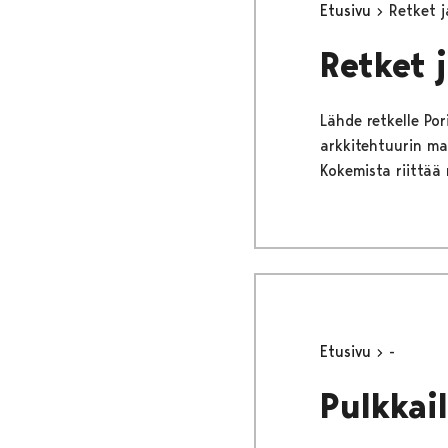
Etusivu
Retket 
Retket 
Lähde retkelle Por
arkkitehtuurin ma
Kokemista riittää n
Etusivu
-
Pulkkai