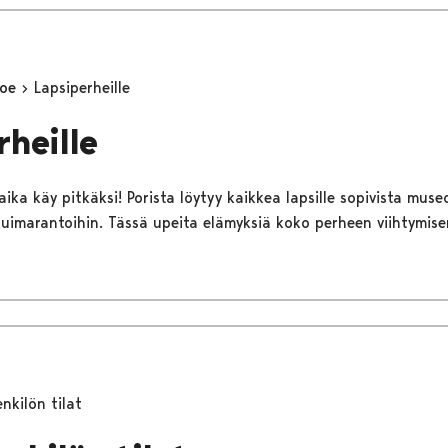
koe
Lapsiperheille
rheille
 aika käy pitkäksi! Porista löytyy kaikkea lapsille sopivista mus
a uimarantoihin. Tässä upeita elämyksiä koko perheen viihtymis
nkilön tilat