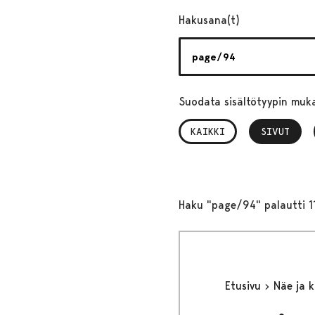
Hakusana(t)
Suodata sisältötyypin muk
KAIKKI
SIVUT
, VALITTU
Haku "page/94" palautti 1
Etusivu
Näe ja 