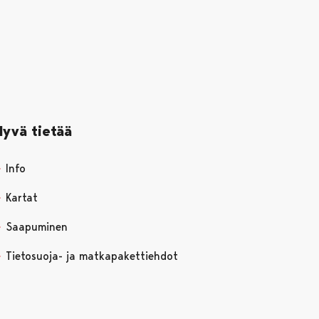
Hyvä tietää
Info
Kartat
Saapuminen
Tietosuoja- ja matkapakettiehdot