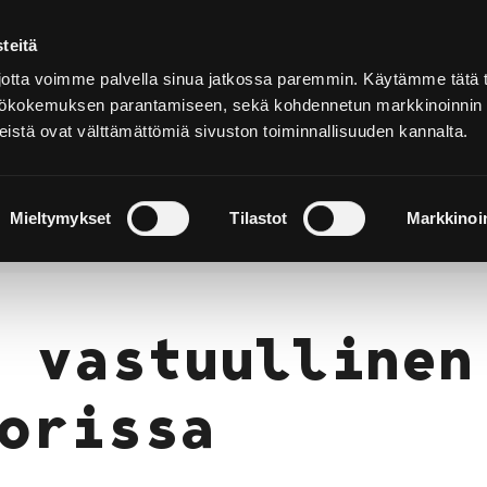
teitä
Suomeksi
tta voimme palvella sinua jatkossa paremmin. Käytämme tätä t
yttökokemuksen parantamiseen, sekä kohdennetun markkinoinnin
istä ovat välttämättömiä sivuston toiminnallisuuden kannalta.
ja
Majoitu ja
Luonto ja
e
nauti
retkeily
Mieltymykset
Tilastot
Markkinoin
Porissa
 vastuullinen
orissa