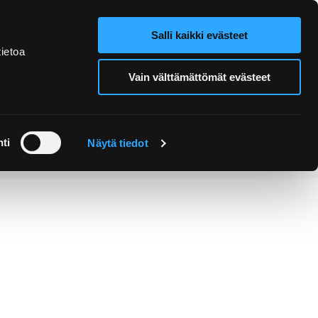
Salli kaikki evästeet
Verkkokauppa
Hae sivustolta
ietoa
Vain välttämättömät evästeet
Retket ja
Järjestä
opastukset
tapahtuma
ti
Näytä tiedot