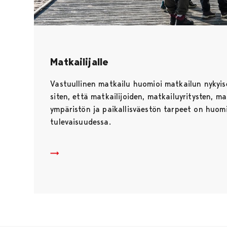
Matkailijalle
Vastuullinen matkailu huomioi matkailun nykyis
siten, että matkailijoiden, matkailuyritysten, m
ympäristön ja paikallisväestön tarpeet on huomi
tulevaisuudessa.
Matkailijalle