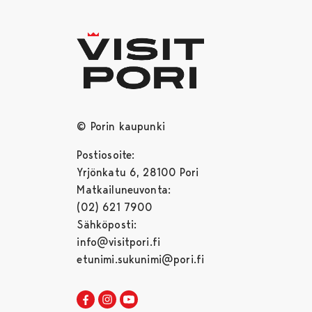
© Porin kaupunki
Postiosoite:
Yrjönkatu 6, 28100 Pori
Matkailuneuvonta:
(02) 621 7900
Sähköposti:
info@visitpori.fi
etunimi.sukunimi@pori.fi
Visit Pori Facebookissa
Avautuu uudessa välilehdessä
Visit Pori Instagrammissa
Avautuu uudessa välilehdessä
Visit Pori JuuTuubissa
Avautuu uudessa välilehdessä