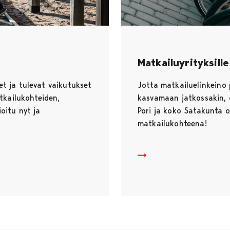
Matkailuyrityksille
et ja tulevat vaikutukset
Jotta matkailuelinkeino
atkailukohteiden,
kasvamaan jatkossakin, 
oitu nyt ja
Pori ja koko Satakunta 
matkailukohteena!
Matkailuyrityksille