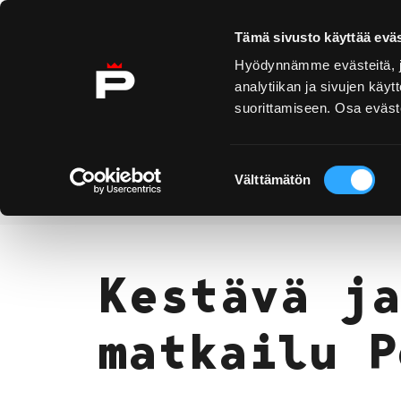
Ohita sisältö
Tämä sivusto käyttää eväs
Hyödynnämme evästeitä, jo
analytiikan ja sivujen kä
suorittamiseen. Osa eväste
Yyteri
Kirjurinluoto
Näe 
ko
Suostumuksen
Välttämätön
valinta
Kestävä ja vastuullinen matkailu 
Etusivu
Kestävä ja
matkailu P