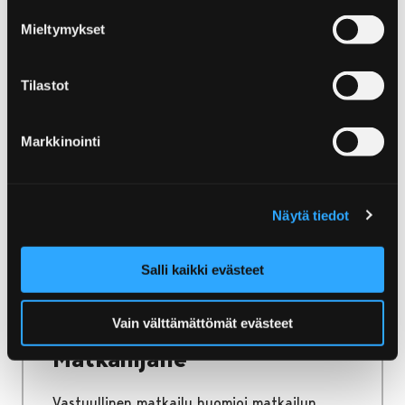
Etusivu
Luonto ja retkeily
Luontotornit
Mieltymykset
Luontotornit
Tilastot
Porin monet luontolavat ja -tornit tarjoavat
upeat näkymät ympäröivään luontoon,
monipuolisiin maisemiin ja lintuharrastajien
Markkinointi
paratiiseihin.
Näytä tiedot
Etusivu
Salli kaikki evästeet
Kestävä ja vastuullinen matkailu Porissa
Matkailijalle
Vain välttämättömät evästeet
Matkailijalle
Vastuullinen matkailu huomioi matkailun