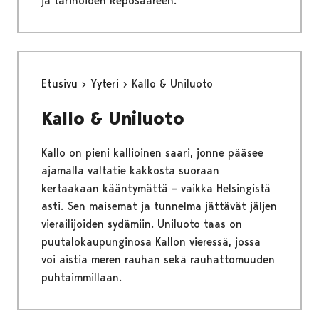
ja tarinoiden Reposaareen.
Etusivu
Yyteri
Kallo & Uniluoto
Kallo & Uniluoto
Kallo on pieni kallioinen saari, jonne pääsee
ajamalla valtatie kakkosta suoraan
kertaakaan kääntymättä – vaikka Helsingistä
asti. Sen maisemat ja tunnelma jättävät jäljen
vierailijoiden sydämiin. Uniluoto taas on
puutalokaupunginosa Kallon vieressä, jossa
voi aistia meren rauhan sekä rauhattomuuden
puhtaimmillaan.