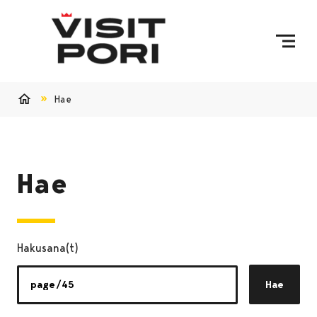
Ohita sisältö
Hae
Etusivu
Hae
Hakusana(t)
Hae