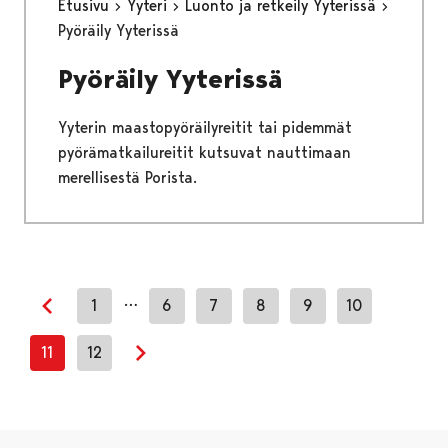
Etusivu
Yyteri
Luonto ja retkeily Yyterissä
Pyöräily Yyterissä
Pyöräily Yyterissä
Yyterin maastopyöräilyreitit tai pidemmät
pyörämatkailureitit kutsuvat nauttimaan
merellisestä Porista.
…
1
6
7
8
9
10
Previous page
11
12
Next page