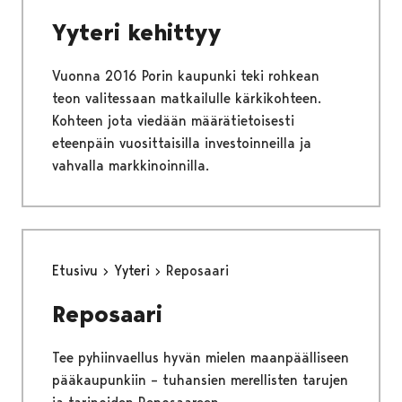
Yyteri kehittyy
Vuonna 2016 Porin kaupunki teki rohkean
teon valitessaan matkailulle kärkikohteen.
Kohteen jota viedään määrätietoisesti
eteenpäin vuosittaisilla investoinneilla ja
vahvalla markkinoinnilla.
Etusivu
Yyteri
Reposaari
Reposaari
Tee pyhiinvaellus hyvän mielen maanpäälliseen
pääkaupunkiin – tuhansien merellisten tarujen