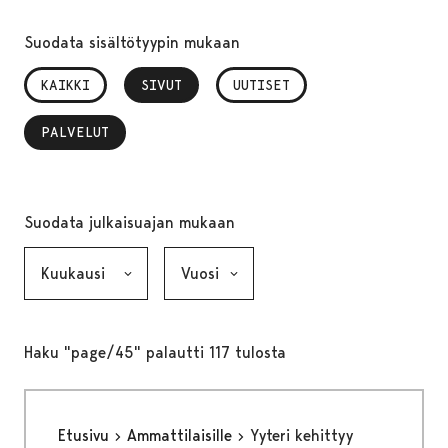
Suodata sisältötyypin mukaan
KAIKKI
SIVUT
, VALITTU
UUTISET
PALVELUT
, VALITTU
Suodata julkaisuajan mukaan
Kuukausi, valinta lähettää lomakkeen
Vuosi, valinta lähettää lomakkeen
Haku "page/45" palautti 117 tulosta
Etusivu
Ammattilaisille
Yyteri kehittyy