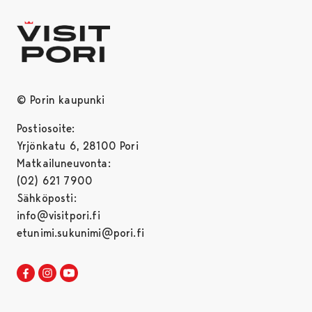
© Porin kaupunki
Postiosoite:
Yrjönkatu 6, 28100 Pori
Matkailuneuvonta:
(02) 621 7900
Sähköposti:
info@visitpori.fi
etunimi.sukunimi@pori.fi
Visit Pori Facebookissa
Avautuu uudessa välilehdessä
Visit Pori Instagrammissa
Avautuu uudessa välilehdessä
Visit Pori JuuTuubissa
Avautuu uudessa välilehdessä