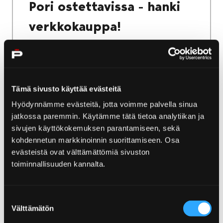
Pori ostettavissa - hanki
verkkokauppa!
Tämä sivusto käyttää evästeitä
Etusivu
Yyteri
Saaristotie & Ahlainen
Hyödynnämme evästeitä, jotta voimme palvella sinua
jatkossa paremmin. Käytämme tätä tietoa analytiikan ja
Saaristotie & Ahlainen
sivujen käyttökokemuksen parantamiseen, sekä
kohdennetun markkinoinnin suorittamiseen. Osa
Saaristotien ympärillä sinua tervehtivät meri
evästeistä ovat välttämättömiä sivuston
ja maisemat – matkan varrelta löytyy myös
toiminnallisuuden kannalta.
idyllisen ihana Ahlaisten kylä.
Suostumuksen
Välttämätön
valinta