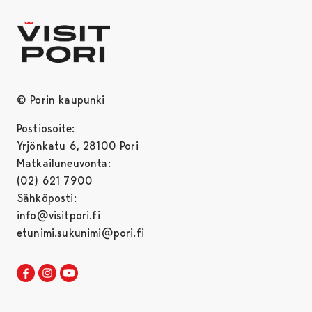
© Porin kaupunki
Postiosoite:
Yrjönkatu 6, 28100 Pori
Matkailuneuvonta:
(02) 621 7900
Sähköposti:
info@visitpori.fi
etunimi.sukunimi@pori.fi
Visit Pori Facebookissa
Avautuu uudessa välilehdessä
Visit Pori Instagrammissa
Avautuu uudessa välilehdessä
Visit Pori JuuTuubissa
Avautuu uudessa välilehdessä