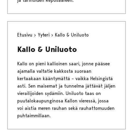
ja tarinoiden Reposaareen.
Etusivu
Yyteri
Kallo & Uniluoto
Kallo & Uniluoto
Kallo on pieni kallioinen saari, jonne pääsee
ajamalla valtatie kakkosta suoraan
kertaakaan kääntymättä – vaikka Helsingistä
asti. Sen maisemat ja tunnelma jättävät jäljen
vierailijoiden sydämiin. Uniluoto taas on
puutalokaupunginosa Kallon vieressä, jossa
voi aistia meren rauhan sekä rauhattomuuden
puhtaimmillaan.