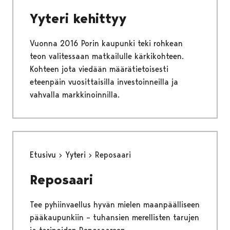
Yyteri kehittyy
Vuonna 2016 Porin kaupunki teki rohkean
teon valitessaan matkailulle kärkikohteen.
Kohteen jota viedään määrätietoisesti
eteenpäin vuosittaisilla investoinneilla ja
vahvalla markkinoinnilla.
Etusivu
Yyteri
Reposaari
Reposaari
Tee pyhiinvaellus hyvän mielen maanpäälliseen
pääkaupunkiin – tuhansien merellisten tarujen