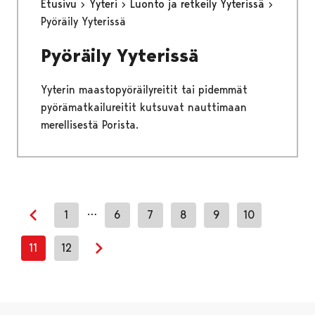
Etusivu
Yyteri
Luonto ja retkeily Yyterissä
Pyöräily Yyterissä
Pyöräily Yyterissä
Yyterin maastopyöräilyreitit tai pidemmät
pyörämatkailureitit kutsuvat nauttimaan
merellisestä Porista.
…
1
6
7
8
9
10
Previous page
11
12
Next page