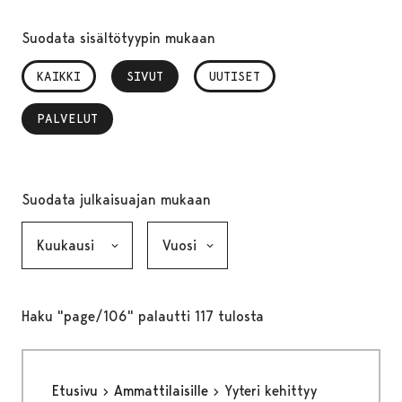
Suodata sisältötyypin mukaan
KAIKKI
SIVUT
, VALITTU
UUTISET
PALVELUT
, VALITTU
Suodata julkaisuajan mukaan
Kuukausi, valinta lähettää lomakkeen
Vuosi, valinta lähettää lomakkeen
Haku "page/106" palautti 117 tulosta
Etusivu
Ammattilaisille
Yyteri kehittyy