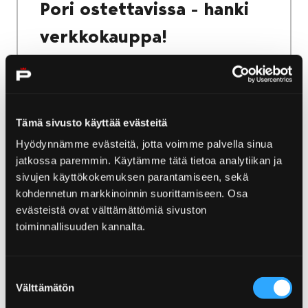
Pori ostettavissa - hanki
verkkokauppa!
Tämä sivusto käyttää evästeitä
Etusivu
Yyteri
Saaristotie & Ahlainen
Hyödynnämme evästeitä, jotta voimme palvella sinua
jatkossa paremmin. Käytämme tätä tietoa analytiikan ja
Saaristotie & Ahlainen
sivujen käyttökokemuksen parantamiseen, sekä
kohdennetun markkinoinnin suorittamiseen. Osa
Saaristotien ympärillä sinua tervehtivät meri
evästeistä ovat välttämättömiä sivuston
ja maisemat – matkan varrelta löytyy myös
toiminnallisuuden kannalta.
idyllisen ihana Ahlaisten kylä.
Suostumuksen
Välttämätön
valinta