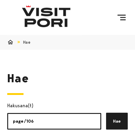
Ohita sisältö
Hae
Etusivu
Hae
Hakusana(t)
Hae