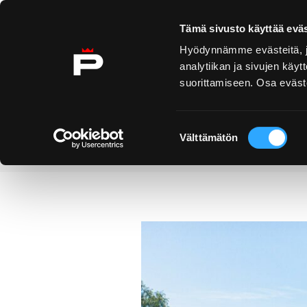
Ohita sisältö
Tämä sivusto käyttää eväs
Hyödynnämme evästeitä, jo
analytiikan ja sivujen kä
suorittamiseen. Osa eväste
Yyteri
Kirjurinluoto
Näe 
ko
Suostumuksen
Välttämätön
valinta
Uutiset
Luontomatkailijan Pori
Etusivu