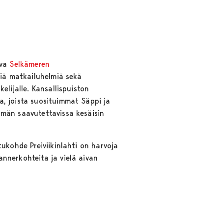
uva
Selkämeren
siä matkailuhelmiä sekä
elijalle. Kansallispuiston
a, joista suosituimmat Säppi ja
ömän saavutettavissa kesäisin
tukohde Preiviikinlahti on harvoja
nnerkohteita ja vielä aivan