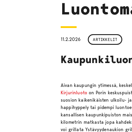
Luontom
11.2.2026
ARTIKKELIT
Kaupunkiluo
Aivan kaupungin ytimessä, keskel
Kirjurinluoto
on Porin keskuspuis
suosion kaikenikäisten ulkoilu- j
happihyppely tai pidempi luontoe
kansallisen kaupunkipuiston mai
kilometrin matkasta jopa kahdeks
voi grillata Ystävyydenaukion gril