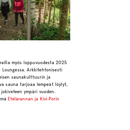
erailla myös loppuvuodesta 2025
Loungessa. Arkkitehtonisesti
eisen saunakulttuurin ja
ava sauna tarjoaa lempeät löylyt,
 jokiveteen ympäri vuoden.
kymä
Etelärannan ja Kivi-Porin