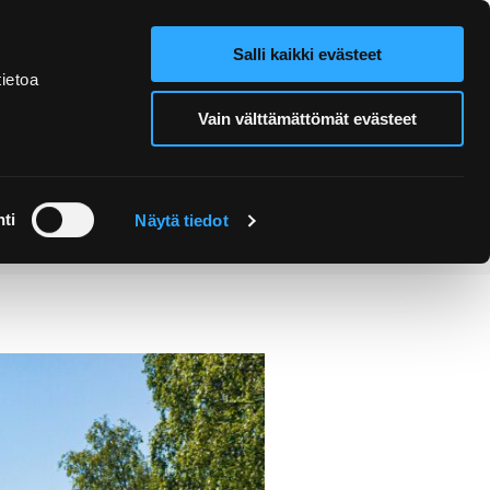
Salli kaikki evästeet
Verkkokauppa
Hae sivustolta
ietoa
Vain välttämättömät evästeet
Retket ja
Järjestä
opastukset
tapahtuma
ti
Näytä tiedot