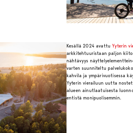
Kesällä 2024 avattu
Yyterin vi
arkkitehtuuristaan paljon kiit
nähtävyys näyttelyelementteine
varten suunniteltu palvelukok
kahvila ja ympärivuotisessa kä
Yyterin vierailuun uutta noste
alueen ainutlaatuisesta luonno
entistä monipuolisemmin.