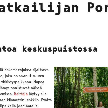
atkailijan Po
ntoa keskuspuistossa
lä Kokemäenjokea sijaitseva
to, joka on saanut suuren
a virkistyspaikkana. Nopea
lämys onnistuvat näissä
semissa.
Reittejä
löytyy alle
an kilometrin lenkkiin. Eväitä
lipaikalla joen äärellä.