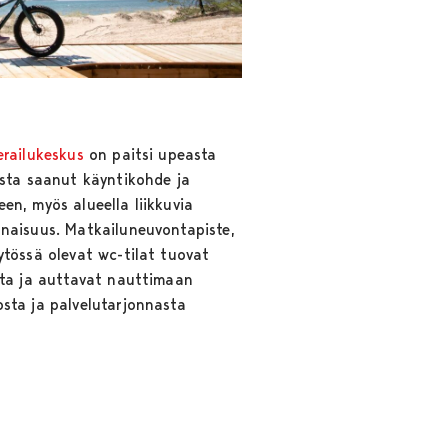
erailukeskus
on paitsi upeasta
osta saanut käyntikohde ja
en, myös alueella liikkuvia
onaisuus. Matkailuneuvontapiste,
ytössä olevat wc-tilat tuovat
tta ja auttavat nauttimaan
sta ja palvelutarjonnasta