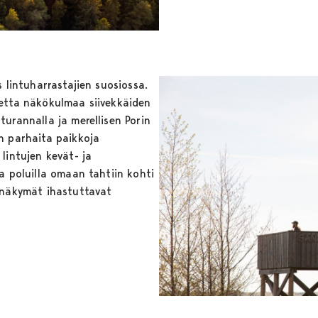
s lintuharrastajien suosiossa.
etta näkökulmaa siivekkäiden
urannalla ja merellisen Porin
n parhaita paikkoja
lintujen kevät- ja
a poluilla omaan tahtiin kohti
 näkymät ihastuttavat