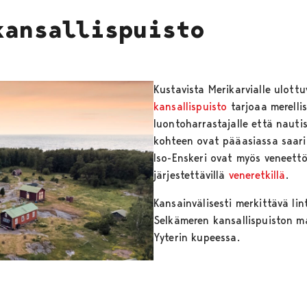
kansallispuisto
Kustavista Merikarvialle ulott
kansallispuisto
tarjoaa merelli
luontoharrastajalle että nautisk
kohteen ovat pääasiassa saari
Iso-Enskeri ovat myös veneett
järjestettävillä
veneretkillä
.
Kansainvälisesti merkittävä lin
Selkämeren kansallispuiston ma
Yyterin kupeessa.