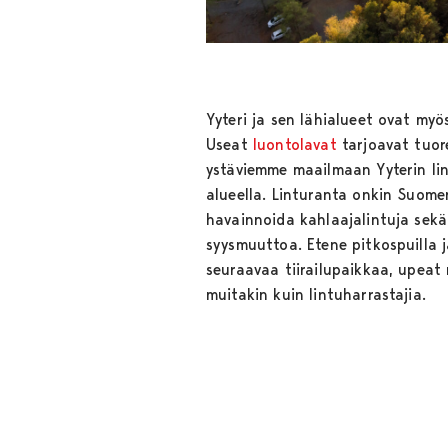
Yyteri ja sen lähialueet ovat myö
Useat
luontolavat
tarjoavat tuor
ystäviemme maailmaan Yyterin lint
alueella. Linturanta onkin Suome
havainnoida kahlaajalintuja sekä 
syysmuuttoa. Etene pitkospuilla j
seuraavaa tiirailupaikkaa, upeat
muitakin kuin lintuharrastajia.