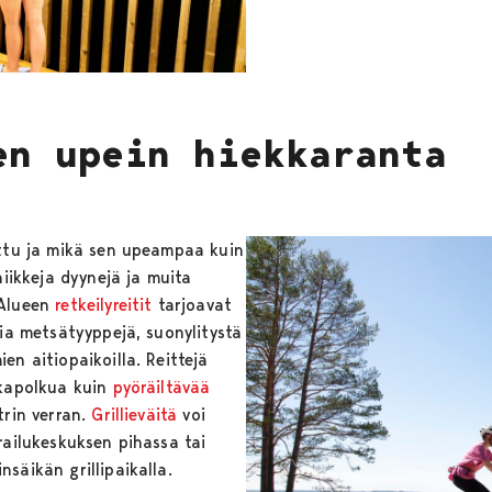
en upein hiekkaranta
ttu ja mikä sen upeampaa kuin
niikkeja dyynejä ja muita
 Alueen
retkeilyreitit
tarjoavat
sia metsätyyppejä, suonylitystä
en aitiopaikoilla. Reittejä
kkapolkua kuin
pyöräiltävää
trin verran.
Grillieväitä
voi
railukeskuksen pihassa tai
säikän grillipaikalla.