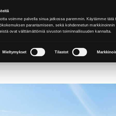
teitä
Suomeksi
tta voimme palvella sinua jatkossa paremmin. Käytämme tätä t
yttökokemuksen parantamiseen, sekä kohdennetun markkinoinnin
istä ovat välttämättömiä sivuston toiminnallisuuden kannalta.
ja
Majoitu ja
Luonto ja
e
nauti
retkeily
Mieltymykset
Tilastot
Markkinoin