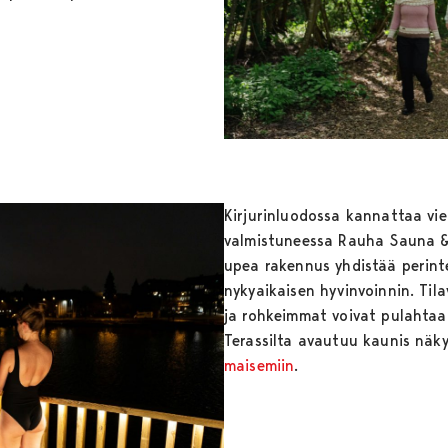
Kirjurinluodossa kannattaa vi
valmistuneessa Rauha Sauna & 
upea rakennus yhdistää perint
nykyaikaisen hyvinvoinnin. Til
ja rohkeimmat voivat pulahtaa
Terassilta avautuu kaunis nä
maisemiin
.