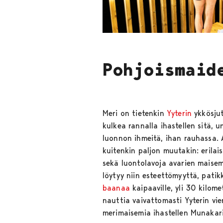
Pohjoismaid
Meri on tietenkin
Yyterin
ykkösju
kulkea rannalla ihastellen sitä, u
luonnon ihmeitä, ihan rauhassa.
kuitenkin paljon muutakin: erilai
sekä luontolavoja avarien maisemi
löytyy niin esteettömyyttä, pati
baanaa
kaipaaville, yli 30 kilome
nauttia vaivattomasti Yyterin vie
merimaisemia ihastellen Munakarin