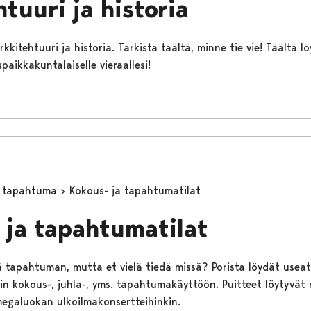
tuuri ja historia
rkkitehtuuri ja historia. Tarkista täältä, minne tie vie! Täältä 
paikkakuntalaiselle vieraallesi!
ä tapahtuma
Kokous- ja tapahtumatilat
 ja tapahtumatilat
ä tapahtuman, mutta et vielä tiedä missä? Porista löydät useat 
n kokous-, juhla-, yms. tapahtumakäyttöön. Puitteet löytyvät ni
 megaluokan ulkoilmakonsertteihinkin.