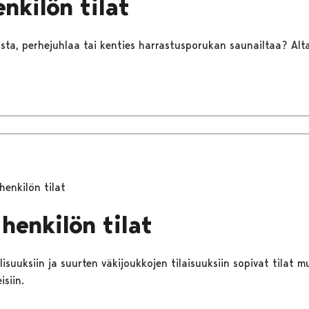
nkilön tilat
sta, perhejuhlaa tai kenties harrastusporukan saunailtaa? Alta
henkilön tilat
henkilön tilat
llisuuksiin ja suurten väkijoukkojen tilaisuuksiin sopivat tilat 
isiin.