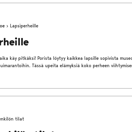
koe
Lapsiperheille
rheille
 aika käy pitkäksi! Porista löytyy kaikkea lapsille sopivista mus
a uimarantoihin. Tässä upeita elämyksiä koko perheen viihtymis
nkilön tilat