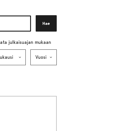
Hae
ata julkaisuajan mukaan
ausi, valinta lähettää lomakkeen
Vuosi, valinta lähettää lomakkeen