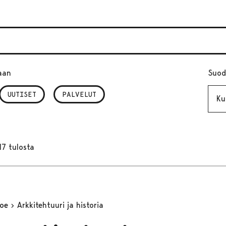
aan
Suod
Kuuk
UUTISET
PALVELUT
17 tulosta
koe
Arkkitehtuuri ja historia