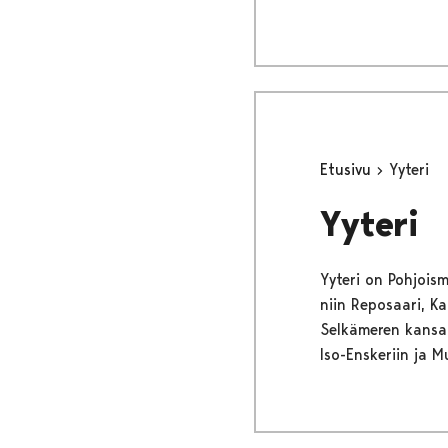
Etusivu
Yyteri
Yyteri
Yyteri on Pohjois
niin Reposaari, Ka
Selkämeren kansal
Iso-Enskeriin ja M