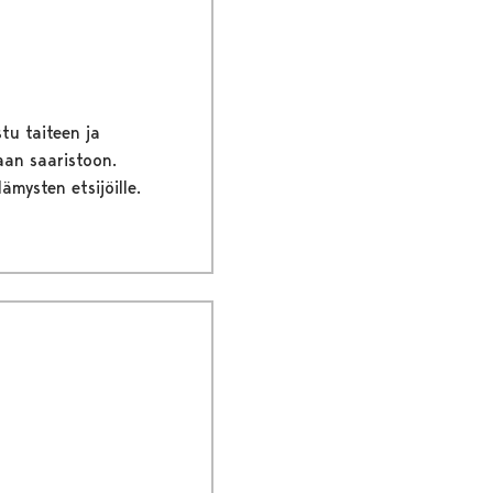
tu taiteen ja
aan saaristoon.
lämysten etsijöille.