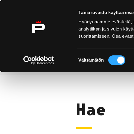
Ohita sisältö
Tämä sivusto käyttää eväs
Hyödynnämme evästeitä, jo
analytiikan ja sivujen kä
suorittamiseen. Osa eväste
Yyteri
Kirjurinluoto
Näe 
ko
Suostumuksen
Välttämätön
valinta
Hae
Etusivu
Hae