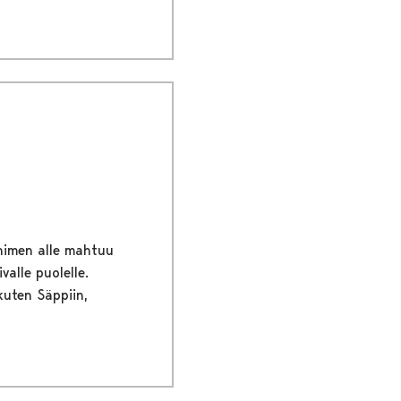
 nimen alle mahtuu
valle puolelle.
kuten Säppiin,