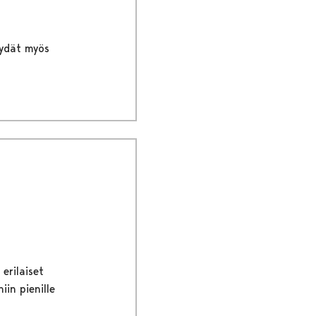
löydät myös
erilaiset
in pienille