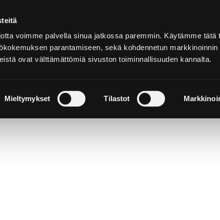
teitä
Suomeksi
tta voimme palvella sinua jatkossa paremmin. Käytämme tätä t
yttökokemuksen parantamiseen, sekä kohdennetun markkinoinnin
istä ovat välttämättömiä sivuston toiminnallisuuden kannalta.
ja
Majoitu ja
Luonto ja
e
nauti
retkeily
Mieltymykset
Tilastot
Markkinoin