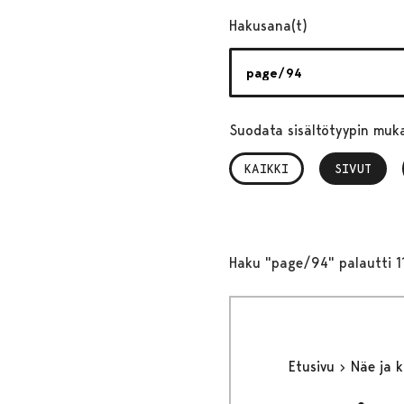
Hakusana(t)
Suodata sisältötyypin muk
KAIKKI
SIVUT
, VALITTU
Haku "page/94" palautti 1
Etusivu
Näe ja 