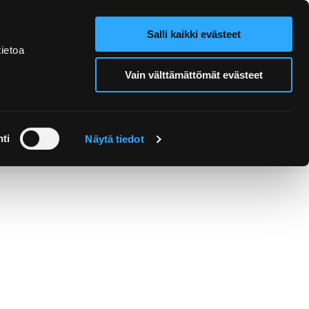
Salli kaikki evästeet
Verkkokauppa
Hae sivustolta
ietoa
Vain välttämättömät evästeet
Retket ja
Järjestä
opastukset
tapahtuma
ti
Näytä tiedot