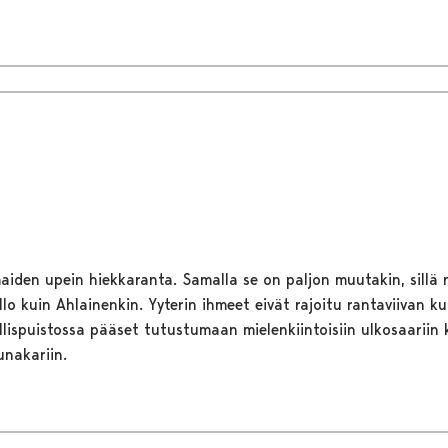
maiden upein hiekkaranta. Samalla se on paljon muutakin, sillä
llo kuin Ahlainenkin. Yyterin ihmeet eivät rajoitu rantaviivan kui
lispuistossa pääset tutustumaan mielenkiintoisiin ulkosaariin 
unakariin.