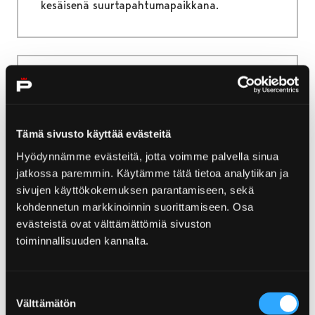
kesäisenä suurtapahtumapaikkana.
Etusivu
Järjestä tapahtuma
Mainospaikat ja opastetaulut
Tämä sivusto käyttää evästeitä
Mainospaikat ja
Hyödynnämme evästeitä, jotta voimme palvella sinua
opastetaulut
jatkossa paremmin. Käytämme tätä tietoa analytiikan ja
sivujen käyttökokemuksen parantamiseen, sekä
Porin kaupunki, Porikorttelit ja yksityiset
kohdennetun markkinoinnin suorittamiseen. Osa
toimijat vuokraavat yrityksille mainostilaa
evästeistä ovat välttämättömiä sivuston
erilaisiin tarkoituksiin Porin alueella. Sen, joka
toiminnallisuuden kannalta.
vuokraa mainospaikan käyttöönsä, tulee aina
erikseen hankkia mainoksille mahdollisesti
Suostumuksen
vaadittavat viranomaisluvat.
Välttämätön
valinta