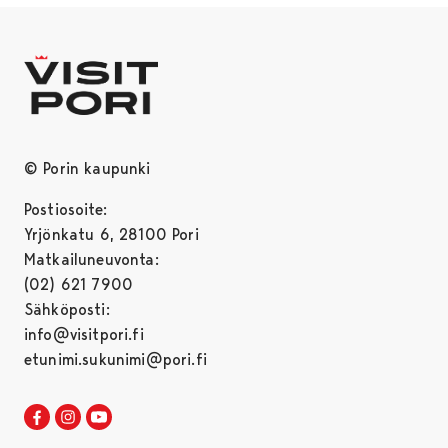
© Porin kaupunki
Postiosoite:
Yrjönkatu 6, 28100 Pori
Matkailuneuvonta:
(02) 621 7900
Sähköposti:
info@visitpori.fi
etunimi.sukunimi@pori.fi
Visit Pori Facebookissa
Avautuu uudessa välilehdessä
Visit Pori Instagrammissa
Avautuu uudessa välilehdessä
Visit Pori JuuTuubissa
Avautuu uudessa välilehdessä