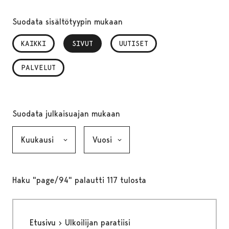
Suodata sisältötyypin mukaan
KAIKKI
SIVUT
, VALITTU
UUTISET
PALVELUT
Suodata julkaisuajan mukaan
Kuukausi, valinta lähettää lomakkeen
Vuosi, valinta lähettää lomakkeen
Haku "page/94" palautti 117 tulosta
Etusivu
Ulkoilijan paratiisi