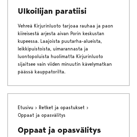
Ulkoilijan paratiisi
Vehreä Kirjurinluoto tarjoaa rauhaa ja paon
kiireisestä arjesta aivan Porin keskustan
kupeessa. Laajoista puutarha-alueista,
leikkipuistoista, uimarannasta ja
luontopoluista huolimatta Kirjurinluoto
sijaitsee vain viiden minuutin kävelymatkan
päässä kauppatorilta.
Etusivu
Retket ja opastukset
Oppaat ja opasvälitys
Oppaat ja opasvälitys