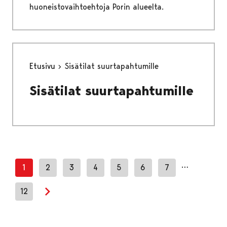
huoneistovaihtoehtoja Porin alueelta.
Etusivu
Sisätilat suurtapahtumille
Sisätilat suurtapahtumille
…
1
2
3
4
5
6
7
12
Next page