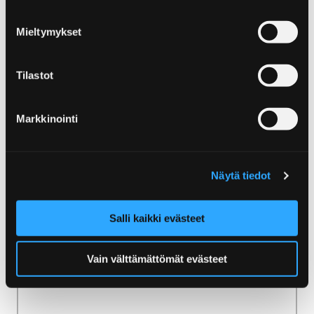
Mieltymykset
Etusivu
Ammattilaisille
Kumppanuus Visit Porin kanssa
Tilastot
Kumppanuus Visit Porin
Markkinointi
kanssa
Näytä tiedot
Salli kaikki evästeet
Etusivu
Uutiset
Vain välttämättömät evästeet
Uutiset