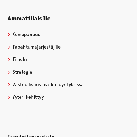
Ammattilaisille
Kumppanuus
Tapahtumajärjestäjille
Tilastot
Strategia
Vastuullisuus matkailuyrityksissä
Yyteri kehittyy
Saavutettavuusseloste