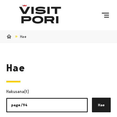
Ohita sisältö
Hae
Etusivu
Hae
Hakusana(t)
Hae