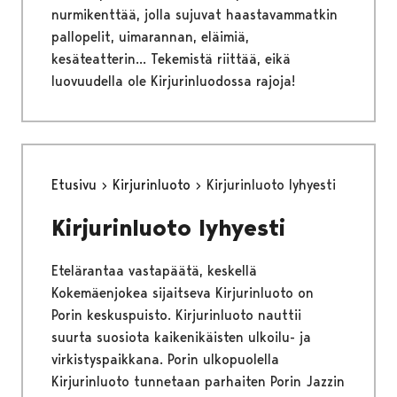
nurmikenttää, jolla sujuvat haastavammatkin
pallopelit, uimarannan, eläimiä,
kesäteatterin... Tekemistä riittää, eikä
luovuudella ole Kirjurinluodossa rajoja!
Etusivu
Kirjurinluoto
Kirjurinluoto lyhyesti
Kirjurinluoto lyhyesti
Etelärantaa vastapäätä, keskellä
Kokemäenjokea sijaitseva Kirjurinluoto on
Porin keskuspuisto. Kirjurinluoto nauttii
suurta suosiota kaikenikäisten ulkoilu- ja
virkistyspaikkana. Porin ulkopuolella
Kirjurinluoto tunnetaan parhaiten Porin Jazzin