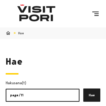
Ohita sisältö
Hae
Etusivu
Hae
Hakusana(t)
Hae