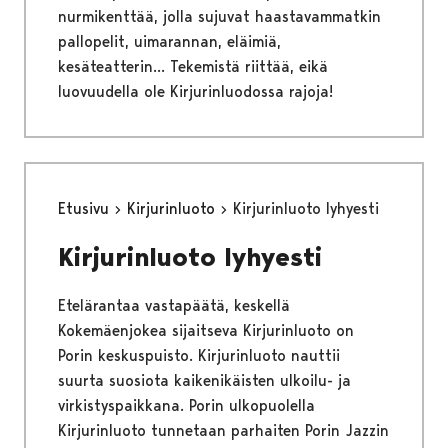
nurmikenttää, jolla sujuvat haastavammatkin
pallopelit, uimarannan, eläimiä,
kesäteatterin... Tekemistä riittää, eikä
luovuudella ole Kirjurinluodossa rajoja!
Etusivu
Kirjurinluoto
Kirjurinluoto lyhyesti
Kirjurinluoto lyhyesti
Etelärantaa vastapäätä, keskellä
Kokemäenjokea sijaitseva Kirjurinluoto on
Porin keskuspuisto. Kirjurinluoto nauttii
suurta suosiota kaikenikäisten ulkoilu- ja
virkistyspaikkana. Porin ulkopuolella
Kirjurinluoto tunnetaan parhaiten Porin Jazzin