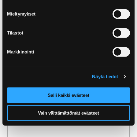
Mieltymykset
Etusivu
Ammattilaisille
Kumppanuus Visit Porin kanssa
Tilastot
Kumppanuus Visit Porin
Markkinointi
kanssa
Näytä tiedot
Salli kaikki evästeet
Etusivu
Uutiset
Vain välttämättömät evästeet
Uutiset