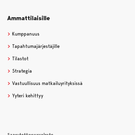
Ammattilaisille
Kumppanuus
Tapahtumajärjestäjille
Tilastot
Strategia
Vastuullisuus matkailuyrityksissä
Yyteri kehittyy
Saavutettavuusseloste