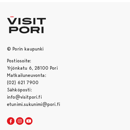
© Porin kaupunki
Postiosoite:
Yrjönkatu 6, 28100 Pori
Matkailuneuvonta:
(02) 621 7900
Sähköposti:
info@visitpori.fi
etunimi.sukunimi@pori.fi
Visit Pori Facebookissa
Avautuu uudessa välilehdessä
Visit Pori Instagrammissa
Avautuu uudessa välilehdessä
Visit Pori JuuTuubissa
Avautuu uudessa välilehdessä