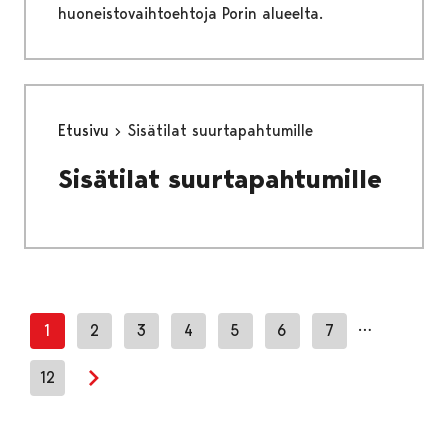
huoneistovaihtoehtoja Porin alueelta.
Etusivu
Sisätilat suurtapahtumille
Sisätilat suurtapahtumille
…
1
2
3
4
5
6
7
12
Next page