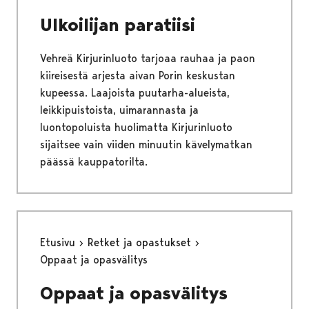
Ulkoilijan paratiisi
Vehreä Kirjurinluoto tarjoaa rauhaa ja paon
kiireisestä arjesta aivan Porin keskustan
kupeessa. Laajoista puutarha-alueista,
leikkipuistoista, uimarannasta ja
luontopoluista huolimatta Kirjurinluoto
sijaitsee vain viiden minuutin kävelymatkan
päässä kauppatorilta.
Etusivu
Retket ja opastukset
Oppaat ja opasvälitys
Oppaat ja opasvälitys