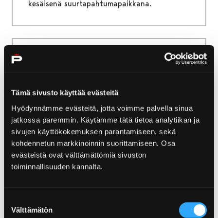
kesäisenä suurtapahtumapaikkana.
Etusivu
Järjestä tapahtuma
Mainospaikat ja opastetaulut
Tämä sivusto käyttää evästeitä
Mainospaikat ja
Hyödynnämme evästeitä, jotta voimme palvella sinua
opastetaulut
jatkossa paremmin. Käytämme tätä tietoa analytiikan ja
sivujen käyttökokemuksen parantamiseen, sekä
Porin kaupunki, Porikorttelit ja yksityiset
kohdennetun markkinoinnin suorittamiseen. Osa
toimijat vuokraavat yrityksille mainostilaa
evästeistä ovat välttämättömiä sivuston
erilaisiin tarkoituksiin Porin alueella. Sen, joka
toiminnallisuuden kannalta.
vuokraa mainospaikan käyttöönsä, tulee aina
erikseen hankkia mainoksille mahdollisesti
Suostumuksen
vaadittavat viranomaisluvat.
Välttämätön
valinta