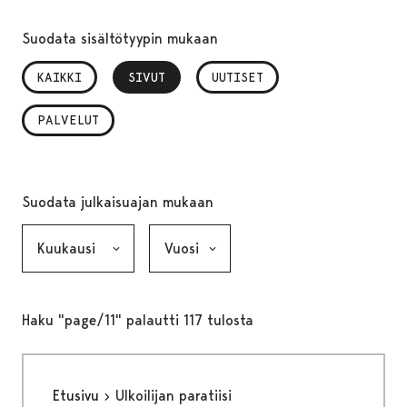
Suodata sisältötyypin mukaan
KAIKKI
SIVUT
, VALITTU
UUTISET
PALVELUT
Suodata julkaisuajan mukaan
Kuukausi, valinta lähettää lomakkeen
Vuosi, valinta lähettää lomakkeen
Haku "page/11" palautti 117 tulosta
Etusivu
Ulkoilijan paratiisi