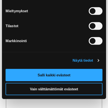
Mieltymykset
Etusivu
Ammattilaisille
Kumppanuus Visit Porin kanssa
Tilastot
Kumppanuus Visit Porin
Markkinointi
kanssa
Näytä tiedot
Salli kaikki evästeet
Etusivu
Uutiset
Vain välttämättömät evästeet
Uutiset