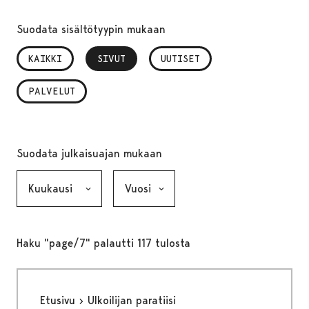
Suodata sisältötyypin mukaan
KAIKKI
SIVUT
, VALITTU
UUTISET
PALVELUT
Suodata julkaisuajan mukaan
Kuukausi, valinta lähettää lomakkeen
Vuosi, valinta lähettää lomakkeen
Haku "page/7" palautti 117 tulosta
Etusivu
Ulkoilijan paratiisi