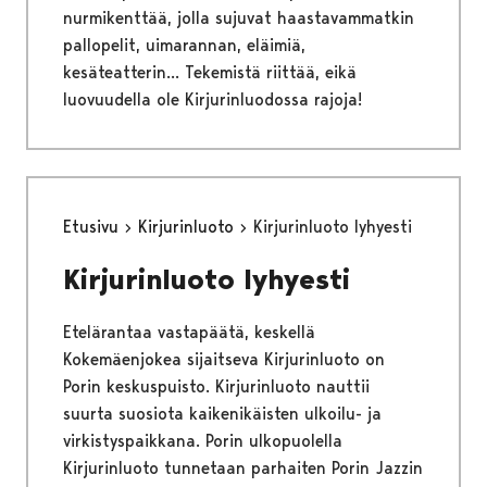
nurmikenttää, jolla sujuvat haastavammatkin
pallopelit, uimarannan, eläimiä,
kesäteatterin... Tekemistä riittää, eikä
luovuudella ole Kirjurinluodossa rajoja!
Etusivu
Kirjurinluoto
Kirjurinluoto lyhyesti
Kirjurinluoto lyhyesti
Etelärantaa vastapäätä, keskellä
Kokemäenjokea sijaitseva Kirjurinluoto on
Porin keskuspuisto. Kirjurinluoto nauttii
suurta suosiota kaikenikäisten ulkoilu- ja
virkistyspaikkana. Porin ulkopuolella
Kirjurinluoto tunnetaan parhaiten Porin Jazzin