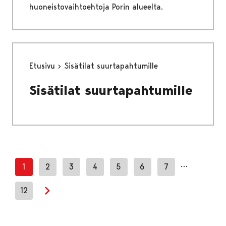
huoneistovaihtoehtoja Porin alueelta.
Etusivu
Sisätilat suurtapahtumille
Sisätilat suurtapahtumille
…
1
2
3
4
5
6
7
12
Next page