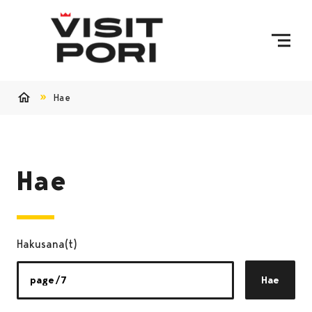
Ohita sisältö
Hae
Etusivu
Hae
Hakusana(t)
Hae