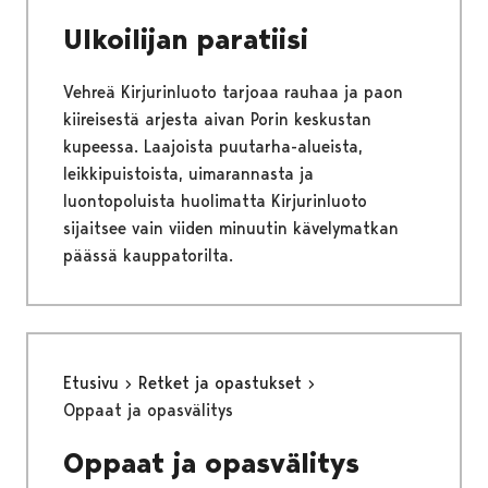
Ulkoilijan paratiisi
Vehreä Kirjurinluoto tarjoaa rauhaa ja paon
kiireisestä arjesta aivan Porin keskustan
kupeessa. Laajoista puutarha-alueista,
leikkipuistoista, uimarannasta ja
luontopoluista huolimatta Kirjurinluoto
sijaitsee vain viiden minuutin kävelymatkan
päässä kauppatorilta.
Etusivu
Retket ja opastukset
Oppaat ja opasvälitys
Oppaat ja opasvälitys