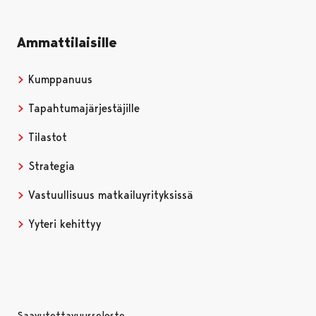
Ammattilaisille
Kumppanuus
Tapahtumajärjestäjille
Tilastot
Strategia
Vastuullisuus matkailuyrityksissä
Yyteri kehittyy
Saavutettavuusseloste