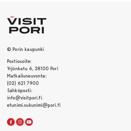
© Porin kaupunki
Postiosoite:
Yrjönkatu 6, 28100 Pori
Matkailuneuvonta:
(02) 621 7900
Sähköposti:
info@visitpori.fi
etunimi.sukunimi@pori.fi
Visit Pori Facebookissa
Avautuu uudessa välilehdessä
Visit Pori Instagrammissa
Avautuu uudessa välilehdessä
Visit Pori JuuTuubissa
Avautuu uudessa välilehdessä