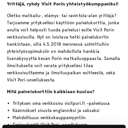
Yrittäjä, ryhdy Visit Porin yhteistyökumppaniksi!
Oletko matkailu-, elämys- tai ravintola-alan yrittäjä?
Tarjoamme yrityksellesi käyttöön palvelukorttia, jonka
avulla voit helposti tuoda palvelusi esille Visit Porin
verkkosivuilla. Nyt on loistava hetki palvelukortin
hankintaan, sillä 4.5.2018 mennessä solmittuihin
yhteistyösopimuksiin on mahdollista hankkia
lisänäkyvyyttä kesän Porin matkailuoppaasta. Samalla
ilmoituksella voit varata yrityksellesi tilaa
verkkosivuiltamme ja ilmoituspaikan esitteestä, sekä
Visit Pori-sovelluksesta.
Mitä palvelukorttiin kaikkiaan kuuluu?
Yrityksen oma verkkosivu visitpori.fi –palvelussa
Käännökset sivusta englanniksi ja saksaksi
Mahdollisuus verkkokauppamyyntiin
Tarjouskortti Visit Pori –sovellukseen