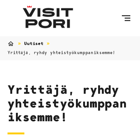
Ohita sisältö
Uutiset
Etusivu
Yrittäjä, ryhdy yhteistyökumppaniksemme!
Yrittäjä, ryhdy
yhteistyökumppan
iksemme!