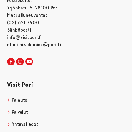
Postiosoite:
Yrjönkatu 6, 28100 Pori
Matkailuneuvonta:
(02) 621 7900
Sähköposti:
info@visitpori.fi
etunimi.sukunimi@pori.fi
Visit Pori Facebookissa
Avautuu uudessa välilehdessä
Visit Pori Instagrammissa
Avautuu uudessa välilehdessä
Visit Pori JuuTuubissa
Avautuu uudessa välilehdessä
Visit Pori
Palaute
Palvelut
Yhteystiedot