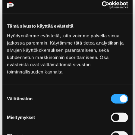
Yhteistyökumppanit voivat myös ostaa lisänäkyvyyttä
Porin matkaoppaasta
Tämä sivusto käyttää evästeitä
Lisätietoa tämän vuoden palvelukorteista saat
Hyödynnämme evästeitä, jotta voimme palvella sinua
helposti osallistumalla tilaisuuteemme
Pe 27.4. Porin
jatkossa paremmin. Käytämme tätä tietoa analytiikan ja
kaupungintalon valtuustosalissa (Hallituskatu 12,
sivujen käyttökokemuksen parantamiseen, sekä
3. krs).
kohdennetun markkinoinnin suorittamiseen. Osa
Pidämme infon uusille sekä vasta
evästeistä ovat välttämättömiä sivuston
kumppanuudesta kiinnostuneille yrityksille klo
toiminnallisuuden kannalta.
8.00-10.00. Tilaisuus alkaa yhteisellä
kahvituksella ja aamupalalla tasan klo 8.00 ja
Suostumuksen
virallinen infotilaisuus alkaa klo 8.30.
Välttämätön
valinta
Mieltymykset
Kerromme paikan päällä lisää
yhteistyökumppanuudesta ja superkesästä! Mukana
mm. Visit Porin, SuomiAreenan ja Asuntomessujen