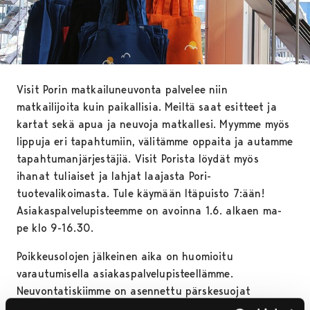
Visit Porin matkailuneuvonta palvelee niin
matkailijoita kuin paikallisia. Meiltä saat esitteet ja
kartat sekä apua ja neuvoja matkallesi. Myymme myös
lippuja eri tapahtumiin, välitämme oppaita ja autamme
tapahtumanjärjestäjiä. Visit Porista löydät myös
ihanat tuliaiset ja lahjat laajasta Pori-
tuotevalikoimasta. Tule käymään Itäpuisto 7:ään!
Asiakaspalvelupisteemme on avoinna 1.6. alkaen ma-
pe klo 9-16.30.
Poikkeusolojen jälkeinen aika on huomioitu
varautumisella asiakaspalvelupisteellämme.
Neuvontatiskiimme on asennettu pärskesuojat
emmekä ota toistaiseksi vastaan käteistä rahaa.