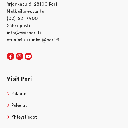
Yrjönkatu 6, 28100 Pori
Matkailuneuvonta:
(02) 621 7900
Sähköposti:
info@visitpori.fi
etunimi.sukunimi@pori.fi
Visit Pori Facebookissa
Avautuu uudessa välilehdessä
Visit Pori Instagrammissa
Avautuu uudessa välilehdessä
Visit Pori JuuTuubissa
Avautuu uudessa välilehdessä
Visit Pori
Palaute
Palvelut
Yhteystiedot