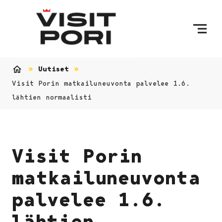
Ohita sisältö
Uutiset
Etusivu
Visit Porin matkailuneuvonta palvelee 1.6.
lähtien normaalisti
Visit Porin
matkailuneuvonta
palvelee 1.6.
lähtien