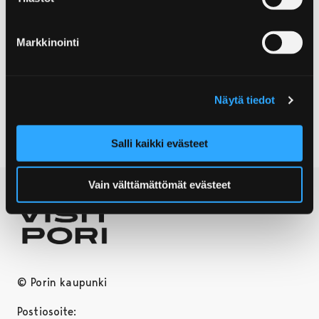
Lisätietoa
Promenadisalin peruuntuneesta keväästä
.
Markkinointi
ASIAKASPALVELU
MATKAILU
Näytä tiedot
MATKAILUNEUVONTA
Salli kaikki evästeet
Vain välttämättömät evästeet
© Porin kaupunki
Postiosoite: