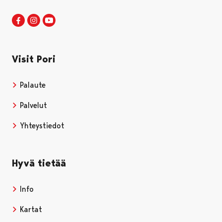
Visit Pori Facebookissa
Avautuu uudessa välilehdessä
Visit Pori Instagrammissa
Avautuu uudessa välilehdessä
Visit Pori JuuTuubissa
Avautuu uudessa välilehdessä
Visit Pori
Palaute
Palvelut
Yhteystiedot
Hyvä tietää
Info
Kartat