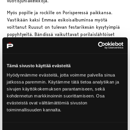
vuotisjuhlakeikkoja.
Myös popille ja rockille on Porisperessä paikkansa.
Vastikään kaksi Emmaa esikoisalbuminsa myötä
voittanut Ruusut on tulevan festarikesän kysytyimpiä
popyhtyeitä. Bändissä vaikuttavat porilaislähtöiset
Alpo Nummelin ja Miikka Koivisto. Uutta tulemista
kevään aikana albumin muodossa tekevä poptähti
Chisu nähdään pitkästä aikaa myös Porissa.
Tämä sivusto käyttää evästeitä
Sunnuntain kiintoisimpiin nimiin puolestaan kuuluu
Hyödynnämme evästeitä, jotta voimme palvella sinua
soolouraa yhtyeensä tauon aikana käynnistellyt Haloo
jatkossa paremmin. Käytämme tätä tietoa analytiikan ja
Helsinki! -solisti Ellips, jonka ensimmäinen single
sivujen käyttökokemuksen parantamiseen, sekä
Maailma on rikki on puhutellut progressiivishenkisellä
kohdennetun markkinoinnin suorittamiseen. Osa
rockillaan jopa Kingston Wallin ystäviä.
evästeistä ovat välttämättömiä sivuston
Promoottori Harri Vilkuna on tyytyväinen tämän
toiminnallisuuden kannalta.
vuoden kattauksen monipuolisuuteen.
“Porispere-keitos syntyi jälleen iloisesti ja rytmikkäästi
Suostumuksen