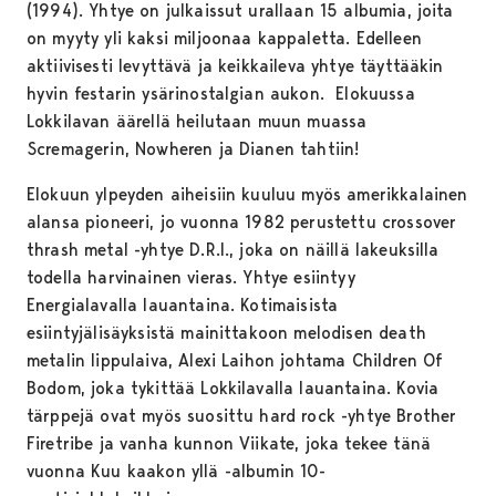
(1994). Yhtye on julkaissut urallaan 15 albumia, joita
on myyty yli kaksi miljoonaa kappaletta. Edelleen
aktiivisesti levyttävä ja keikkaileva yhtye täyttääkin
hyvin festarin ysärinostalgian aukon. Elokuussa
Lokkilavan äärellä heilutaan muun muassa
Scremagerin, Nowheren ja Dianen tahtiin!
Elokuun ylpeyden aiheisiin kuuluu myös amerikkalainen
alansa pioneeri, jo vuonna 1982 perustettu crossover
thrash metal -yhtye D.R.I., joka on näillä lakeuksilla
todella harvinainen vieras. Yhtye esiintyy
Energialavalla lauantaina. Kotimaisista
esiintyjälisäyksistä mainittakoon melodisen death
metalin lippulaiva, Alexi Laihon johtama Children Of
Bodom, joka tykittää Lokkilavalla lauantaina. Kovia
tärppejä ovat myös suosittu hard rock -yhtye Brother
Firetribe ja vanha kunnon Viikate, joka tekee tänä
vuonna Kuu kaakon yllä -albumin 10-