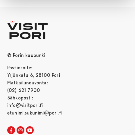
© Porin kaupunki
Postiosoite:
Yrjönkatu 6, 28100 Pori
Matkailuneuvonta:
(02) 621 7900
Sähköposti:
info@visitpori.fi
etunimi.sukunimi@pori.fi
Visit Pori Facebookissa
Avautuu uudessa välilehdessä
Visit Pori Instagrammissa
Avautuu uudessa välilehdessä
Visit Pori JuuTuubissa
Avautuu uudessa välilehdessä