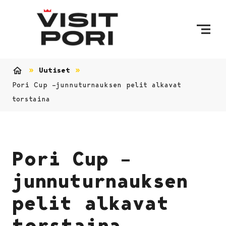
Ohita sisältö
Uutiset
Etusivu
Pori Cup –junnuturnauksen pelit alkavat
torstaina
Pori Cup –
junnuturnauksen
pelit alkavat
torstaina