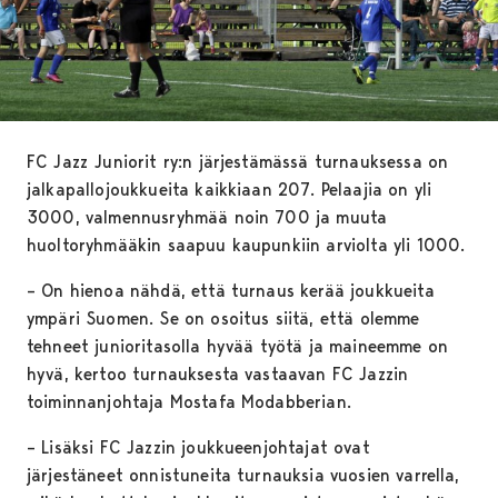
FC Jazz Juniorit ry:n järjestämässä turnauksessa on
jalkapallojoukkueita kaikkiaan 207. Pelaajia on yli
3000, valmennusryhmää noin 700 ja muuta
huoltoryhmääkin saapuu kaupunkiin arviolta yli 1000.
– On hienoa nähdä, että turnaus kerää joukkueita
ympäri Suomen. Se on osoitus siitä, että olemme
tehneet junioritasolla hyvää työtä ja maineemme on
hyvä, kertoo turnauksesta vastaavan FC Jazzin
toiminnanjohtaja Mostafa Modabberian.
– Lisäksi FC Jazzin joukkueenjohtajat ovat
järjestäneet onnistuneita turnauksia vuosien varrella,