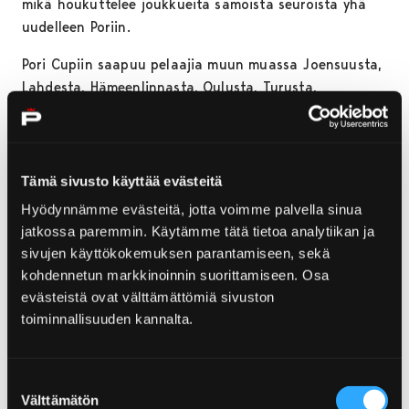
mikä houkuttelee joukkueita samoista seuroista yhä
uudelleen Poriin.
Pori Cupiin saapuu pelaajia muun muassa Joensuusta,
Lahdesta, Hämeenlinnasta, Oulusta, Turusta,
Helsingistä ja Pohjanmaalta. Kolme junnujoukkuetta
tulee myös Virosta.
Seitsemän pokaalin
Tämä sivusto käyttää evästeitä
Hyödynnämme evästeitä, jotta voimme palvella sinua
viikonloppu
jatkossa paremmin. Käytämme tätä tietoa analytiikan ja
sivujen käyttökokemuksen parantamiseen, sekä
7-13-vuotiaiden poikien turnauksen lohkovaiheen
kohdennetun markkinoinnin suorittamiseen. Osa
ottelut kamppaillaan torstaina ja perjantaina eri
evästeistä ovat välttämättömiä sivuston
puolilla Poria.
toiminnallisuuden kannalta.
Finaaliottelut pelataan viikonloppuna. 12-13 -
vuotiaiden kolme finaalimatsia taistellaan Herralahden
Suostumuksen
kentällä, jossa pelit alkavat lauantaina kello 15.00,
Välttämätön
valinta