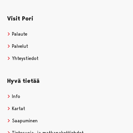
Visit Pori
Palaute
Palvelut
Yhteystiedot
Hyvä tietää
Info
Kartat
Saapuminen
Tietosuoja- ja matkapakettiehdot