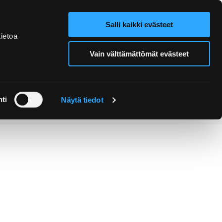
Salli kaikki evästeet
Verkkokauppa
Hae sivustolta
ietoa
Vain välttämättömät evästeet
Retket ja
Järjestä
opastukset
tapahtuma
ti
Näytä tiedot
istä