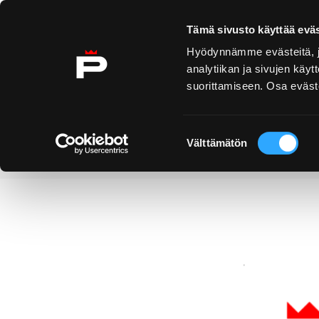
Ohita sisältö
Tämä sivusto käyttää eväs
Hyödynnämme evästeitä, jo
analytiikan ja sivujen kä
suorittamiseen. Osa eväste
Yyteri
Kirjurinluoto
Näe 
ko
Suostumuksen
Välttämätön
valinta
Uutiset
Elämäntarinat eläviksi
Etusivu