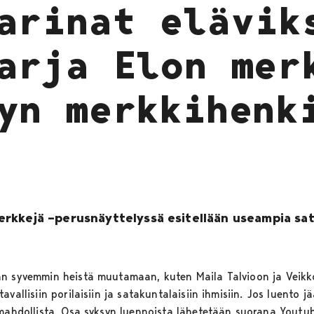
arinat elävik
arja Elon mer
yn merkkihenk
rkkejä –perusnäyttelyssä esitellään useampia sat
än syvemmin heistä muutamaan, kuten Maila Talvioon ja Veikk
vallisiin porilaisiin ja satakuntalaisiin ihmisiin. Jos luento j
 mahdollista. Osa syksyn luennoista lähetetään suorana Youtub