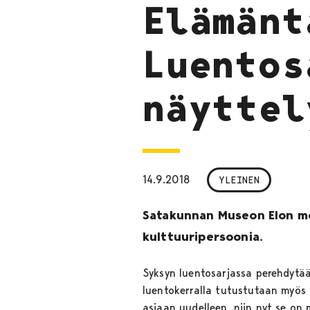
Elämänt
Luentos
näyttel
14.9.2018
YLEINEN
Satakunnan Museon Elon me
kulttuuripersoonia.
Syksyn luentosarjassa perehdytä
luentokerralla tutustutaan myös ta
asiaan uudelleen, niin nyt se on