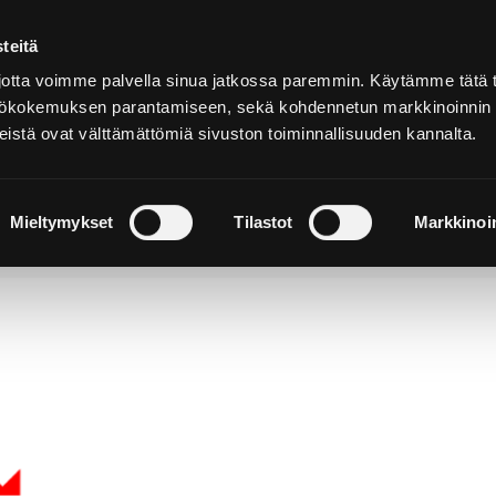
teitä
Suomeksi
tta voimme palvella sinua jatkossa paremmin. Käytämme tätä t
yttökokemuksen parantamiseen, sekä kohdennetun markkinoinnin
istä ovat välttämättömiä sivuston toiminnallisuuden kannalta.
ja
Majoitu ja
Luonto ja
e
nauti
retkeily
Mieltymykset
Tilastot
Markkinoin
 – Luentosarja Elon merkkejä -näyttelyn merkkihenkilö