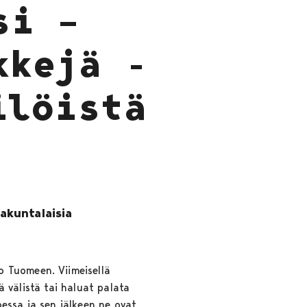
si –
kkejä -
ilöistä
akuntalaisia
o Tuomeen. Viimeisellä
ää välistä tai haluat palata
essa ja sen jälkeen ne ovat