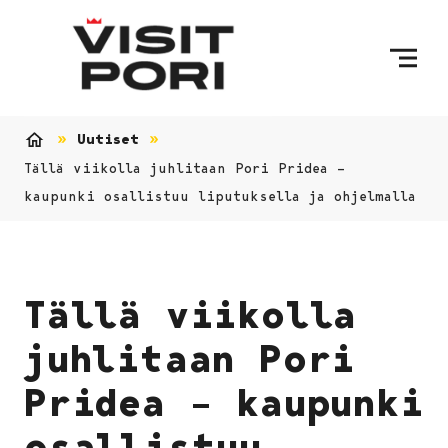
Ohita sisältö
Uutiset
Etusivu
Tällä viikolla juhlitaan Pori Pridea –
kaupunki osallistuu liputuksella ja ohjelmalla
Tällä viikolla
juhlitaan Pori
Pridea – kaupunki
osallistuu