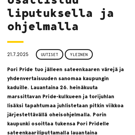
liputuksella ja
ohjelmalla
21.7.2025
UUTISET
YLEINEN
Pori Pride tuo jälleen sateenkaaren värejä ja
yhdenvertaisuuden sanomaa kaupungin
kaduille. Lauantaina 26. heinäkuuta
marssittavan Pride-kulkueen ja torijuhlan
lisäksi tapahtumaa juhlistetaan pitkin viikkoa
järjestettävällä oheisohjelmalla. Porin
kaupunki osoittaa tukensa Pori Pridelle
sateenkaariliputtamalla lauantaina