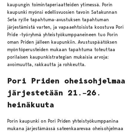
kaupungin toimintaperiaatteiden ytimessä. Porin
kaupunki myönsi edellisvuosien tavoin Satakunnan
Seta ry:lle tapahtuma-avustuksen tapahtuman
järjestämistä varten, ja vapaaehtoisista koostuva Pori
Pride -työryhmä yhteistyökumppaneineen tuo Porin
oman Priden jälleen kaupunkiin. Avustuspäätöksen
myöntöperusteiden mukaan tapahtuma toteuttaa
porilaisen kaupunkistrategian mukaisia arvoja:
avoimuutta, rakkautta ja rohkeutta.
Pori Priden oheisohjelmaa
järjestetään 21.–26.
heinäkuuta
Porin kaupunki on Pori Priden yhteistyökumppanina
mukana järjestämässä sateenkaarevaa oheisohjelmaa