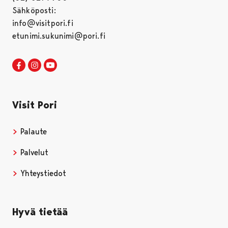
Sähköposti:
info@visitpori.fi
etunimi.sukunimi@pori.fi
Visit Pori Facebookissa
Avautuu uudessa välilehdessä
Visit Pori Instagrammissa
Avautuu uudessa välilehdessä
Visit Pori JuuTuubissa
Avautuu uudessa välilehdessä
Visit Pori
Palaute
Palvelut
Yhteystiedot
Hyvä tietää