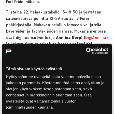
Pori Pride -viikolla.
Tiistaina 22. heinäkuutakello 15–18.30 järjestetään
sateenkaareva peli-ilta 12–29-vuotiaille Porin
pääkirjastolla. Mukavan pelailun lomassa voi jutella
kavereiden ja työntekijöiden kanssa. Mukana menossa
ovat diginuorisotyöntekijä
Anniina Korpi
(
DigiAnniina
)
ja kulttuurisen nuorisotyön koordinaattori
Kai
Korpi
(
Kirjasto-Kaitsu
). Tapahtuma järjestetään
kirjaston 2. kerroksen pelihuoneessa.
Keskiviikkona 23. heinäkuutakello 12–17 pääsee
Tämä sivusto käyttää evästeitä
painattamaan oman Pori Pride -kangaskassinsa Porin
Hyödynnämme evästeitä, jotta voimme palvella sinua
pääkirjastolla. Maksuttomassa non-stop-työpajassa
jatkossa paremmin. Käytämme tätä tietoa analytiikan ja
on mahdollisuus painattaa Pori Pride -teemainen
sivujen käyttökokemuksen parantamiseen, sekä
kangaskassi ja askarrella rintamerkkejä.
kohdennetun markkinoinnin suorittamiseen. Osa
Työpajamateriaaleja on rajoitetusti. Tapahtuma
evästeistä ovat välttämättömiä sivuston
järjestetään Tul ja Tee -tilassa 2. kerroksessa.
toiminnallisuuden kannalta.