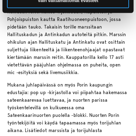
Vain välttämättömät evästeet
kauppatorille järjestäytyvällä Pride-kulkueella.
Kulkueen reitti kulkee Yrjönkadun, Itäpuiston ja
Pohjoispuiston kautta Raatihuoneenpuistoon, jossa
pidetään tauko. Takaisin torille marssitaan
Hallituskadun ja Antinkadun autoteitä pitkin. Marssin
ohikulun ajan Hallituskatu ja Antinkatu ovat osittain
suljettuja liikenteeltä ja liikenteenohjaajat opastavat
kiertämään marssin reitin. Kauppatorilla kello 17 asti
vietettävän pääjuhlan ohjelmassa on puheita, open
mic -esityksiä sekä livemusiikkia.
Mukana juhlapäivässä on myös Porin kaupungin
edustajia: pop up -kirjastolla voi piipahtaa hakemassa
sateenkaarevaa luettavaa, ja nuorten parissa
työskentelevillä on kulkueessa oma
Sateenkaarinuorten puolella -blokki. Nuorten Porin
työntekijöitä voi käydä tapaamassa myös torijuhlan
aikana. Lisätiedot marssista ja torijuhlasta