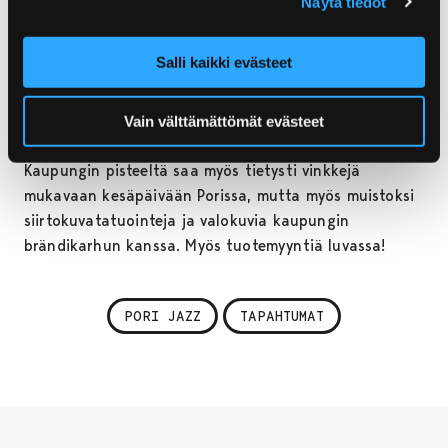
Näytä tiedot
Pääkonserttipäivänä 12.7. Porin kaupungin
kesätaiteilijat tekevät lapsille kasvomaalauksia kello
Salli kaikki evästeet
11–13 ja 14–16. Kesäliikuttajat virittelevät alueelle
alaköysiradan sekä testauttavat kanootteja ja
Vain välttämättömät evästeet
fatbikejä lammen rannassa kello 10–15.
Kaupungin pisteeltä saa myös tietysti vinkkejä
mukavaan kesäpäivään Porissa, mutta myös muistoksi
siirtokuvatatuointeja ja valokuvia kaupungin
brändikarhun kanssa. Myös tuotemyyntiä luvassa!
PORI JAZZ
TAPAHTUMAT