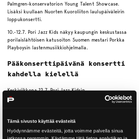
Palmgren-konservatorion Young Talent Showcase.
Lisäksi kuullaan Nuorten Kuoroliiton laulupäiväleirin
loppukonsertti.
10.-12.7. Pori Jazz Kids näkyy kaupungin keskustassa
porilaislähtöisen katusoiton Suomen mestari Porkka
Playboysin lastenmusiikkiohjelmalla.
Pääkonserttipäivänä konsertti
kahdella kielellä
Keskiviikkona 12.7. Pori Jazz Kidsin
pääkonserttipäivänä Kirjurinluodon Lokkilavalla
kuullaan ohjelmaa kaksikielisesti ja juontajana toimii
mm. Putouksesta tuttu
Christoffer Strandberg
.
Tämä sivusto käyttää evästeitä
Lokkilavalla lapsia viihdyttävät
Ella-kissa ja Ryhmä
Mau, Robin Hunb, Professori Bluffo & Sirkustrio
Hyödynnämme evästeitä, jotta voimme palvella sinua
feat. Kielo Kärkkäinen, Siina & Taikaradio
sekä
jatkossa paremmin. Käytämme tätä tietoa analytiikan ja