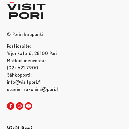
© Porin kaupunki
Postiosoite:
Yrjönkatu 6, 28100 Pori
Matkailuneuvonta:
(02) 621 7900
Sähköposti:
info@visitpori.fi
etunimi.sukunimi@pori.fi
Visit Pori Facebookissa
Avautuu uudessa välilehdessä
Visit Pori Instagrammissa
Avautuu uudessa välilehdessä
Visit Pori JuuTuubissa
Avautuu uudessa välilehdessä
Visit Pori