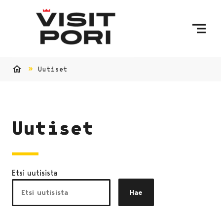
Ohita sisältö
Uutiset
Etusivu
Uutiset
Etsi uutisista
Hae