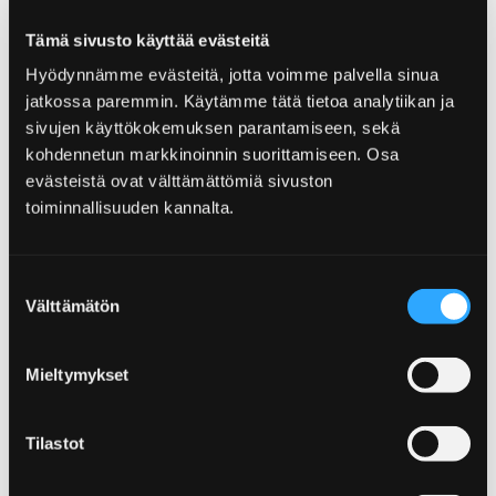
Tämä sivusto käyttää evästeitä
Hyödynnämme evästeitä, jotta voimme palvella sinua
jatkossa paremmin. Käytämme tätä tietoa analytiikan ja
sivujen käyttökokemuksen parantamiseen, sekä
kohdennetun markkinoinnin suorittamiseen. Osa
evästeistä ovat välttämättömiä sivuston
toiminnallisuuden kannalta.
Suostumuksen
Välttämätön
valinta
Avantouintia Yyterissä!
Mieltymykset
26.1.2018
Tilastot
Avantoon ja saunaan pääsee torstaisin ja lauantaisin
klo 14.00-18.00 Ruutujärven rannassa Yyteri Resort &