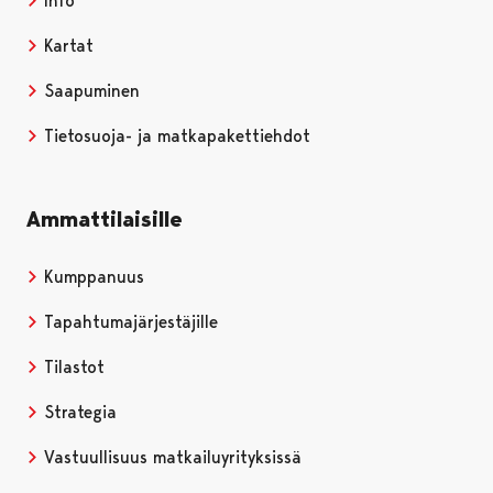
Info
Kartat
Saapuminen
Tietosuoja- ja matkapakettiehdot
Ammattilaisille
Kumppanuus
Tapahtumajärjestäjille
Tilastot
Strategia
Vastuullisuus matkailuyrityksissä