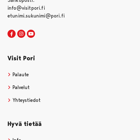
Sähköposti:
info@visitpori.fi
etunimi.sukunimi@pori.fi
Visit Pori Facebookissa
Avautuu uudessa välilehdessä
Visit Pori Instagrammissa
Avautuu uudessa välilehdessä
Visit Pori JuuTuubissa
Avautuu uudessa välilehdessä
Visit Pori
Palaute
Palvelut
Yhteystiedot
Hyvä tietää