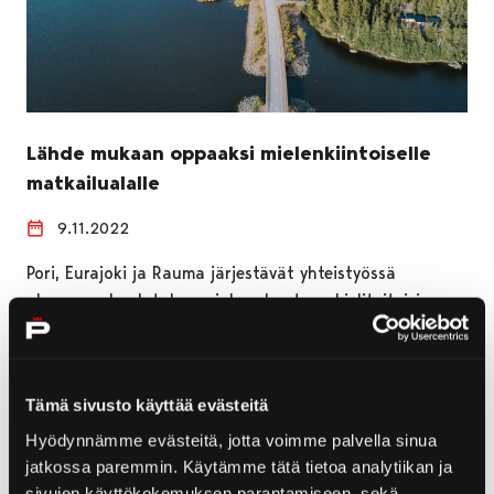
Lähde mukaan oppaaksi mielenkiintoiselle
matkailualalle
9.11.2022
Pori, Eurajoki ja Rauma järjestävät yhteistyössä
alueopas -koulutuksen, johon haetaan kielitaitoisia
henkilöitä opastamaan sekä kansainvälisiä että
kotimaisia matkailijaryhmiä. Koulutuksen
suorittaneista…
Tämä sivusto käyttää evästeitä
Hyödynnämme evästeitä, jotta voimme palvella sinua
jatkossa paremmin. Käytämme tätä tietoa analytiikan ja
sivujen käyttökokemuksen parantamiseen, sekä