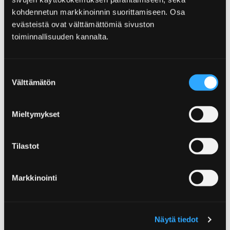
kohdennetun markkinoinnin suorittamiseen. Osa
evästeistä ovat välttämättömiä sivuston
toiminnallisuuden kannalta.
Suostumuksen
Välttämätön
valinta
Mieltymykset
Yyteriin on avattu maastopyöräilyyn
Tilastot
soveltuva reitti
21.10.2022
Markkinointi
Yyterin retkeilyreitit on viety sähköiseen karttaan ja
samalla on kartoitettu myös uusi maastopyöräilyyn
Näytä tiedot
soveltuva reitti. Reitti on merkattu Yyterin maastoon…