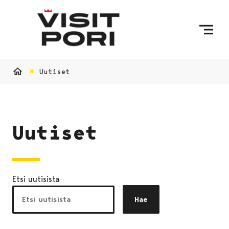
Ohita sisältö
Uutiset
Etusivu
Uutiset
Etsi uutisista
Hae