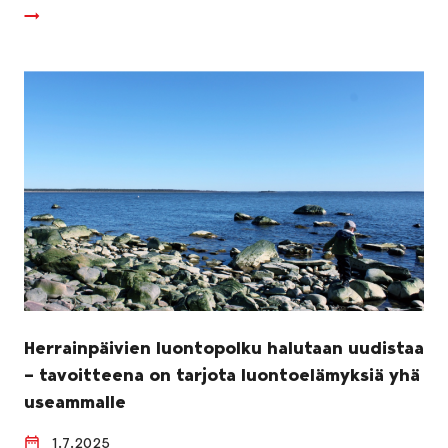
Herrainpäivien luontopolku halutaan uudistaa
– tavoitteena on tarjota luontoelämyksiä yhä
useammalle
1.7.2025