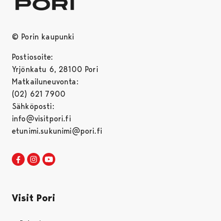
© Porin kaupunki
Postiosoite:
Yrjönkatu 6, 28100 Pori
Matkailuneuvonta:
(02) 621 7900
Sähköposti:
info@visitpori.fi
etunimi.sukunimi@pori.fi
Visit Pori Facebookissa
Avautuu uudessa välilehdessä
Visit Pori Instagrammissa
Avautuu uudessa välilehdessä
Visit Pori JuuTuubissa
Avautuu uudessa välilehdessä
Visit Pori