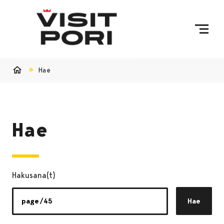
Ohita sisältö
Hae
Etusivu
Hae
Hakusana(t)
Hae