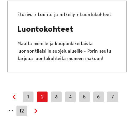
Etusivu
Luonto ja retkeily
Luontokohteet
Luontokohteet
Maalta merelle ja kaupunkikeitaista
luonnontilaisille suojelualueille - Porin seutu
tarjoaa luontokohteita moneen makuun!
1
2
3
4
5
6
7
Previous page
…
12
Next page