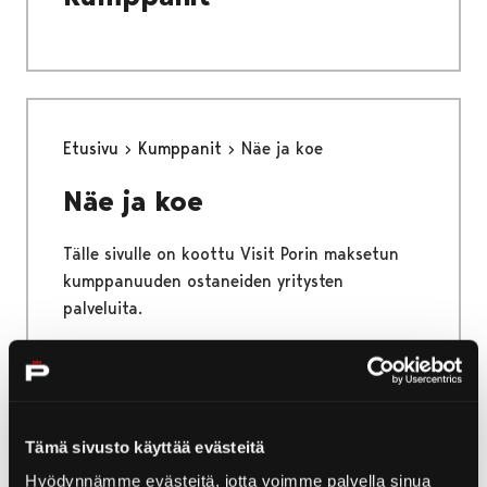
Etusivu
Kumppanit
Näe ja koe
Näe ja koe
Tälle sivulle on koottu Visit Porin maksetun
kumppanuuden ostaneiden yritysten
palveluita.
Etusivu
Näe ja koe
Ostokset
Tämä sivusto käyttää evästeitä
Hyödynnämme evästeitä, jotta voimme palvella sinua