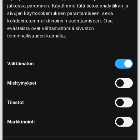
Ostokset
jatkossa paremmin. Käytämme tätä tietoa analytiikan ja
sivujen käyttökokemuksen parantamiseen, sekä
Shoppailun iloa löydät Porin ostoskeskuksista
kohdennetun markkinoinnin suorittamiseen. Osa
ja useista pienemmistä liikkeistä. Tule
evästeistä ovat välttämättömiä sivuston
tekemään löytöjä ja nappaa tuliaiset mukaan.
toiminnallisuuden kannalta.
Muista myös kurkata Visit Porin
verkkokauppaan!
Suostumuksen
Välttämätön
valinta
Mieltymykset
Etusivu
Näe ja koe
Tapahtumat
Tapahtumat
Tilastot
Pori kuuluu Suomen tapahtumakaupunkien
huippukastiin. Pori on kompaktin kokoinen
Markkinointi
tapahtumakaupunki ja tapahtumakävijä
liikkuukin kaupunkialueella näppärästi