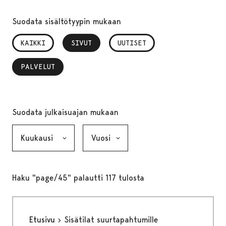
Suodata sisältötyypin mukaan
KAIKKI
SIVUT
, VALITTU
UUTISET
PALVELUT
, VALITTU
Suodata julkaisuajan mukaan
Kuukausi, valinta lähettää lomakkeen
Vuosi, valinta lähettää lomakkeen
Haku "page/45" palautti 117 tulosta
Etusivu
Sisätilat suurtapahtumille