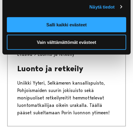
paikasta toiseen. Tutustu tarjontaan, tartu
Näytä tiedot
hetkeen ja tule nauttimaan Porin
monipuolisista tapahtumista - ympäri vuoden!
Salli kaikki evästeet
Vain välttämättömät evästeet
Etusivu
Luonto ja retkeily
Luonto ja retkeily
Uniikki Yyteri, Selkämeren kansallispuisto,
Pohjoismaiden suurin jokisuisto sekä
monipuoliset retkeilyreitit hemmottelevat
luontomatkailijaa oikein urakalla. Täällä
pääset sukeltamaan Porin luonnon ytimeen!