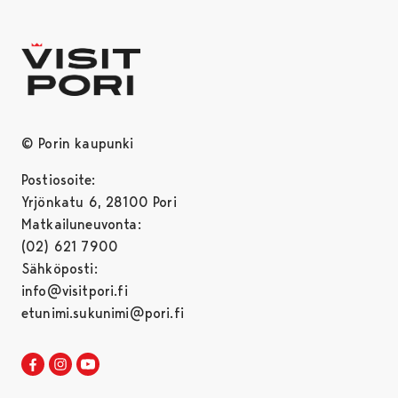
© Porin kaupunki
Postiosoite:
Yrjönkatu 6, 28100 Pori
Matkailuneuvonta:
(02) 621 7900
Sähköposti:
info@visitpori.fi
etunimi.sukunimi@pori.fi
Visit Pori Facebookissa
Avautuu uudessa välilehdessä
Visit Pori Instagrammissa
Avautuu uudessa välilehdessä
Visit Pori JuuTuubissa
Avautuu uudessa välilehdessä