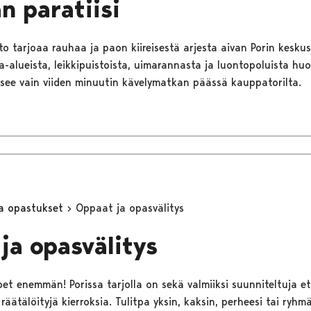
an paratiisi
to tarjoaa rauhaa ja paon kiireisestä arjesta aivan Porin kesku
a-alueista, leikkipuistoista, uimarannasta ja luontopoluista hu
itsee vain viiden minuutin kävelymatkan päässä kauppatorilta.
ja opastukset
Oppaat ja opasvälitys
ja opasvälitys
t enemmän! Porissa tarjolla on sekä valmiiksi suunniteltuja e
äätälöityjä kierroksia. Tulitpa yksin, kaksin, perheesi tai ryhm