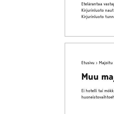
Etelärantaa vasta
Kirjurinluoto naut
Kirjurinluoto tun
Etusivu
Majoitu
Muu ma
Ei hotelli tai mö
huoneistovaihtoeh