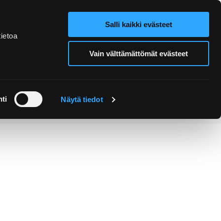
Salli kaikki evästeet
Verkkokauppa
Hae sivustolta
ietoa
Vain välttämättömät evästeet
Retket ja
Järjestä
opastukset
tapahtuma
ti
Näytä tiedot