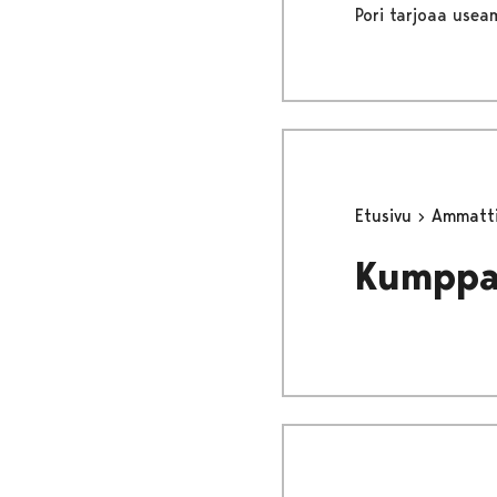
Pori tarjoaa useam
Etusivu
Ammattil
Kumppan