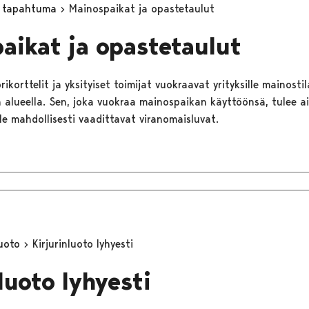
ä tapahtuma
Mainospaikat ja opastetaulut
aikat ja opastetaulut
ikorttelit ja yksityiset toimijat vuokraavat yrityksille mainostila
in alueella. Sen, joka vuokraa mainospaikan käyttöönsä, tulee a
le mahdollisesti vaadittavat viranomaisluvat.
luoto
Kirjurinluoto lyhyesti
luoto lyhyesti