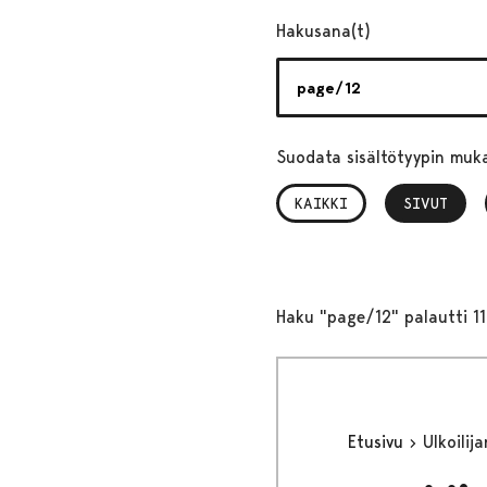
Hakusana(t)
Suodata sisältötyypin muk
KAIKKI
SIVUT
, VALITTU
Haku "page/12" palautti 11
Etusivu
Ulkoilija