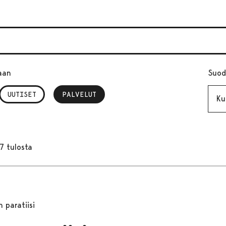
aan
Suod
Kuuk
UUTISET
PALVELUT
, VALITTU
7 tulosta
n paratiisi