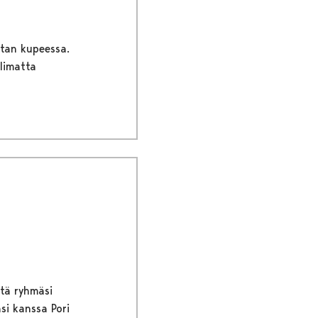
stan kupeessa.
olimatta
ttä ryhmäsi
äsi kanssa Pori