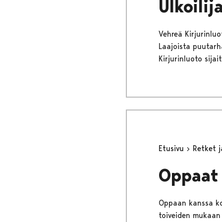
Ulkoilij
Vehreä Kirjurinluo
Laajoista puutarh
Kirjurinluoto sija
Etusivu
Retket 
Oppaat 
Oppaan kanssa koe
toiveiden mukaan r