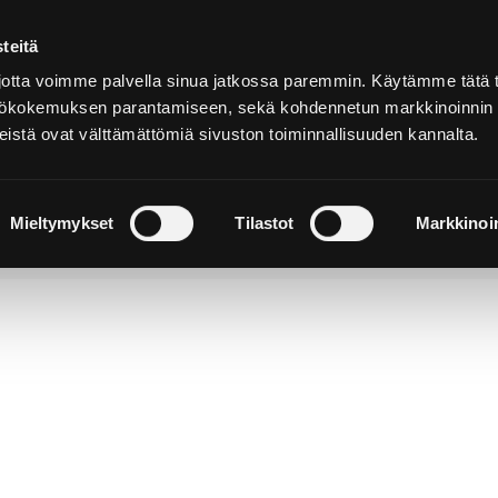
teitä
Suomeksi
tta voimme palvella sinua jatkossa paremmin. Käytämme tätä t
yttökokemuksen parantamiseen, sekä kohdennetun markkinoinnin
istä ovat välttämättömiä sivuston toiminnallisuuden kannalta.
ja
Majoitu ja
Luonto ja
e
nauti
retkeily
Mieltymykset
Tilastot
Markkinoin