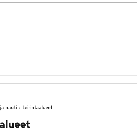
 ja nauti
Leirintäalueet
äalueet