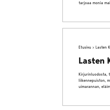
tarjoaa monia mah
Etusivu
Lasten K
Lasten 
Kirjurinluodosta, 
liikennepuiston, m
uimarannan, eläimi