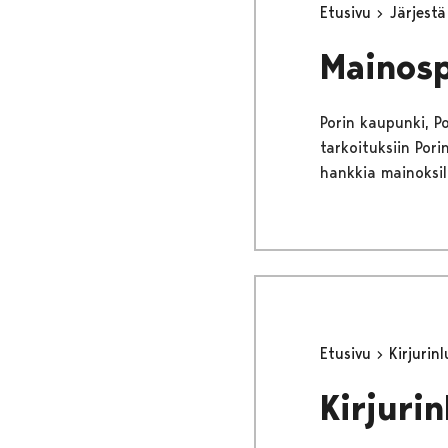
Etusivu
Järjest
Mainosp
Porin kaupunki, Por
tarkoituksiin Por
hankkia mainoksil
Etusivu
Kirjurin
Kirjurin