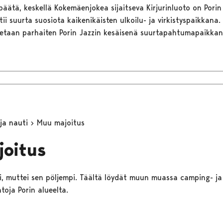
päätä, keskellä Kokemäenjokea sijaitseva Kirjurinluoto on Porin
tii suurta suosiota kaikenikäisten ulkoilu- ja virkistyspaikkana.
netaan parhaiten Porin Jazzin kesäisenä suurtapahtumapaikkan
 ja nauti
Muu majoitus
joitus
kki, muttei sen pöljempi. Täältä löydät muun muassa camping- ja
toja Porin alueelta.