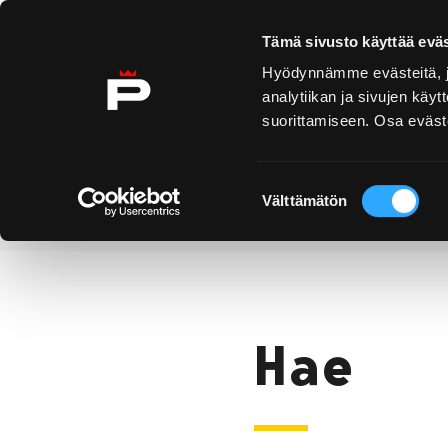
Ohita sisältö
Tämä sivusto käyttää eväs
Hyödynnämme evästeitä, jo
analytiikan ja sivujen kä
suorittamiseen. Osa eväste
Yyteri
Kirjurinluoto
Näe 
ko
Suostumuksen
Välttämätön
valinta
Hae
Etusivu
Hae