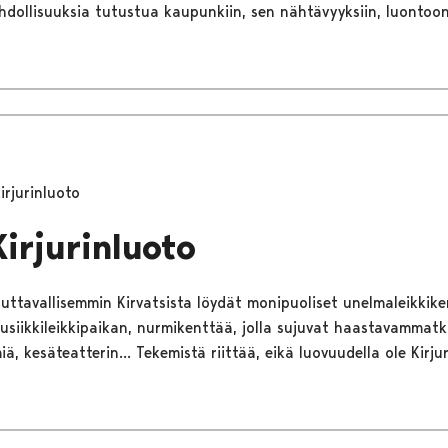
dollisuuksia tutustua kaupunkiin, sen nähtävyyksiin, luontoon
irjurinluoto
Kirjurinluoto
tuttavallisemmin Kirvatsista löydät monipuoliset unelmaleikkike
usiikkileikkipaikan, nurmikenttää, jolla sujuvat haastavammatki
ä, kesäteatterin... Tekemistä riittää, eikä luovuudella ole Kirju