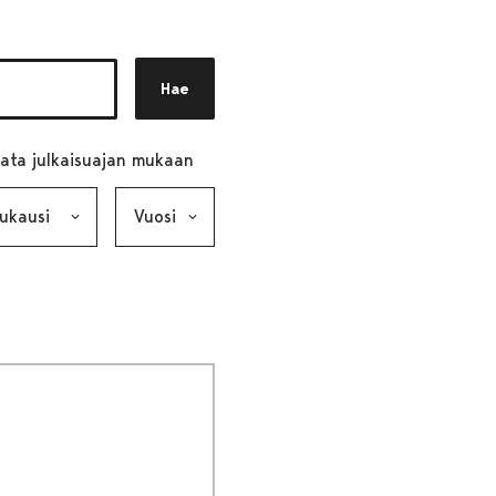
Hae
ata julkaisuajan mukaan
ausi, valinta lähettää lomakkeen
Vuosi, valinta lähettää lomakkeen