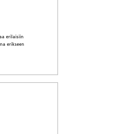
a erilaisiin
ina erikseen