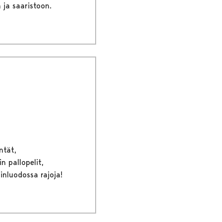
 ja saaristoon.
ntät,
n pallopelit,
rinluodossa rajoja!