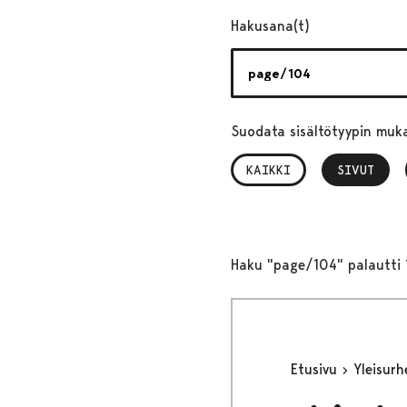
Hakusana(t)
Suodata sisältötyypin muk
KAIKKI
SIVUT
, VALITTU
Haku "page/104" palautti 
Etusivu
Yleisur