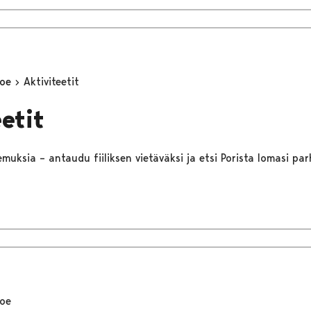
koe
Aktiviteetit
etit
muksia – antaudu fiiliksen vietäväksi ja etsi Porista lomasi pa
koe