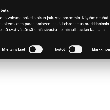
teitä
Suomeksi
tta voimme palvella sinua jatkossa paremmin. Käytämme tätä t
yttökokemuksen parantamiseen, sekä kohdennetun markkinoinnin
istä ovat välttämättömiä sivuston toiminnallisuuden kannalta.
ja
Majoitu ja
Luonto ja
e
nauti
retkeily
Mieltymykset
Tilastot
Markkinoin