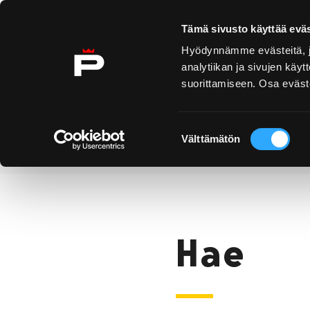
Ohita sisältö
Tämä sivusto käyttää eväs
Hyödynnämme evästeitä, jo
analytiikan ja sivujen kä
suorittamiseen. Osa eväste
Yyteri
Kirjurinluoto
Näe 
ko
Suostumuksen
Välttämätön
valinta
Hae
Etusivu
Hae