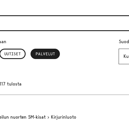
aan
Suod
Kuuk
UUTISET
PALVELUT
, VALITTU
117 tulosta
heilun nuorten SM-kisat
Kirjurinluoto