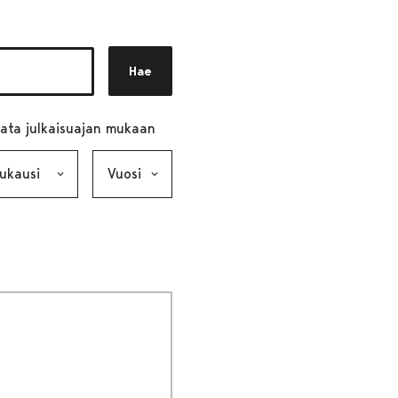
Hae
ata julkaisuajan mukaan
ausi, valinta lähettää lomakkeen
Vuosi, valinta lähettää lomakkeen