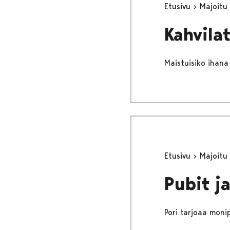
Etusivu
Majoitu
Kahvila
Maistuisiko ihana
Etusivu
Majoitu
Pubit j
Pori tarjoaa monip