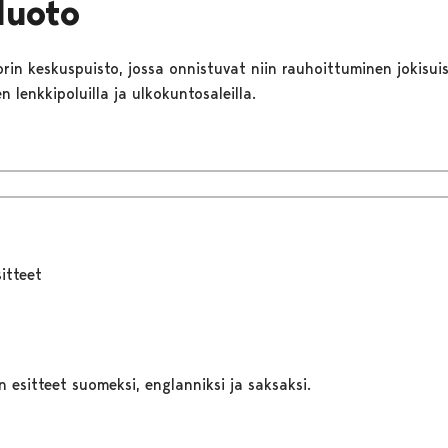
luoto
Porin keskuspuisto, jossa onnistuvat niin rauhoittuminen jokisu
n lenkkipoluilla ja ulkokuntosaleilla.
sitteet
t
n esitteet suomeksi, englanniksi ja saksaksi.