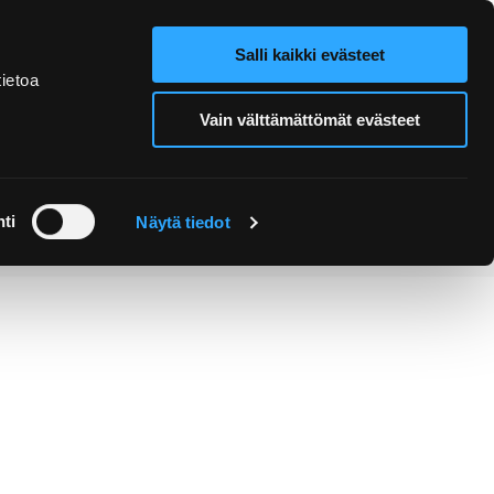
Salli kaikki evästeet
Verkkokauppa
Hae sivustolta
ietoa
Vain välttämättömät evästeet
Retket ja
Järjestä
opastukset
tapahtuma
ti
Näytä tiedot