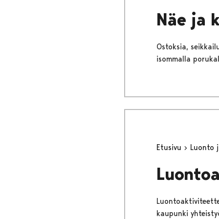
Näe ja 
Ostoksia, seikkail
isommalla porukall
Etusivu
Luonto j
Luontoa
Luontoaktiviteette
kaupunki yhteistyö