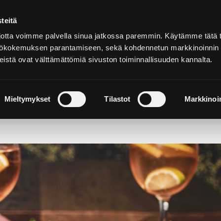
teitä
Suomeksi
tta voimme palvella sinua jatkossa paremmin. Käytämme tätä t
yttökokemuksen parantamiseen, sekä kohdennetun markkinoinnin
istä ovat välttämättömiä sivuston toiminnallisuuden kannalta.
ja
Majoitu ja
Luonto ja
e
nauti
retkeily
Mieltymykset
Tilastot
Markkinoin