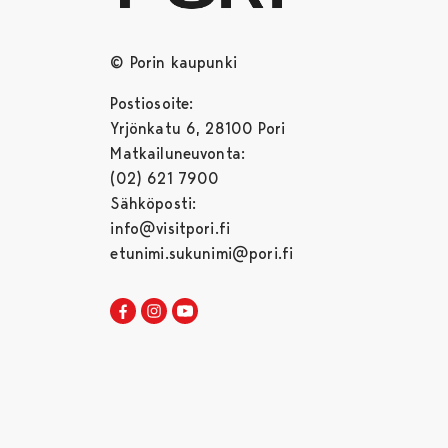
© Porin kaupunki
Postiosoite:
Yrjönkatu 6, 28100 Pori
Matkailuneuvonta:
(02) 621 7900
Sähköposti:
info@visitpori.fi
etunimi.sukunimi@pori.fi
Visit Pori Facebookissa
Avautuu uudessa välilehdessä
Visit Pori Instagrammissa
Avautuu uudessa välilehdessä
Visit Pori JuuTuubissa
Avautuu uudessa välilehdessä