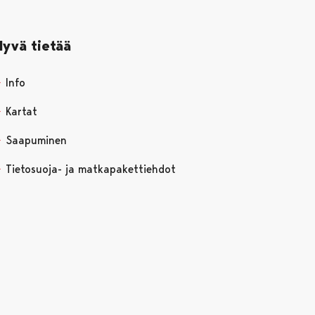
Hyvä tietää
Info
Kartat
Saapuminen
Tietosuoja- ja matkapakettiehdot