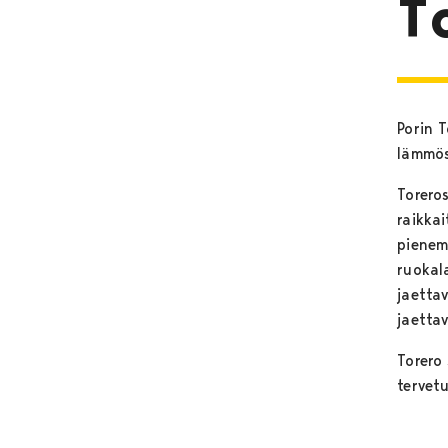
T
Porin T
lämmös
Torero
raikkai
pienem
ruokala
jaetta
jaettav
Torero
tervet