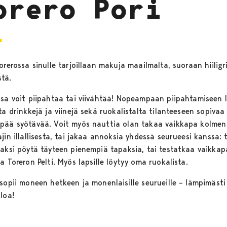
orero Pori
orerossa sinulle tarjoillaan makuja maailmalta, suoraan hiiligri
tä.
ssa voit piipahtaa tai viivähtää! Nopeampaan piipahtamiseen 
ta drinkkejä ja viinejä sekä ruokalistalta tilanteeseen sopivaa
pää syötävää. Voit myös nauttia olan takaa vaikkapa kolmen
jin illallisesta, tai jakaa annoksia yhdessä seurueesi kanssa: 
vaksi pöytä täyteen pienempiä tapaksia, tai testatkaa vaikkap
a Toreron Pelti. Myös lapsille löytyy oma ruokalista.
 sopii moneen hetkeen ja monenlaisille seurueille – lämpimästi
uloa!