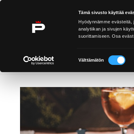
Ohita sisältö
Tämä sivusto käyttää eväs
Hyödynnämme evästeitä, jo
analytiikan ja sivujen kä
suorittamiseen. Osa eväste
Yyteri
Kirjurinluoto
Näe 
ko
Suostumuksen
Välttämätön
valinta
Palvelut
Torero Pori
Etusivu