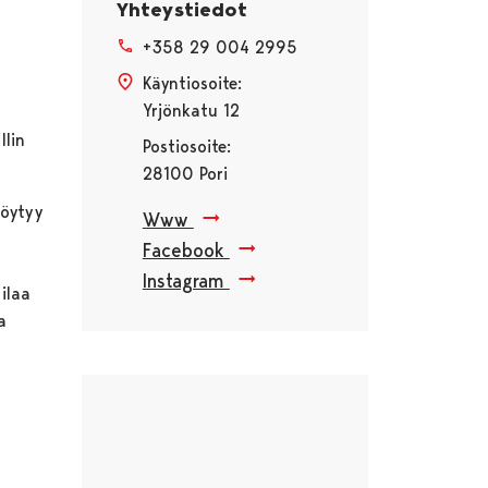
Yhteystiedot
+358 29 004 2995
Käyntiosoite:
Yrjönkatu 12
llin
Postiosoite:
28100 Pori
löytyy
Www
Facebook
Instagram
tilaa
a
Ohita upote