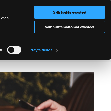
Salli kaikki evästeet
Verkkokauppa
Hae sivustolta
ietoa
Vain välttämättömät evästeet
Retket ja
Järjestä
opastukset
tapahtuma
ti
Näytä tiedot