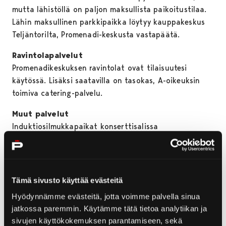
mutta lähistöllä on paljon maksullista paikoitustilaa.
Lähin maksullinen parkkipaikka löytyy kauppakeskus
Teljäntorilta, Promenadi-keskusta vastapäätä.
Ravintolapalvelut
Promenadikeskuksen ravintolat ovat tilaisuutesi
käytössä. Lisäksi saatavilla on tasokas, A-oikeuksin
toimiva catering-palvelu.
Muut palvelut
Induktiosilmukkapaikat konserttisalissa
takaparvella oikealla rivit 9 -10
paikat nro: 229-238 ja 249-258
Etäisyydet
Tämä sivusto käyttää evästeitä
• Linja-autoasema 1 km
Hyödynnämme evästeitä, jotta voimme palvella sinua
• Rautatieasema 1 km
jatkossa paremmin. Käytämme tätä tietoa analytiikan ja
• Lentokenttä 2 km
sivujen käyttökokemuksen parantamiseen, sekä