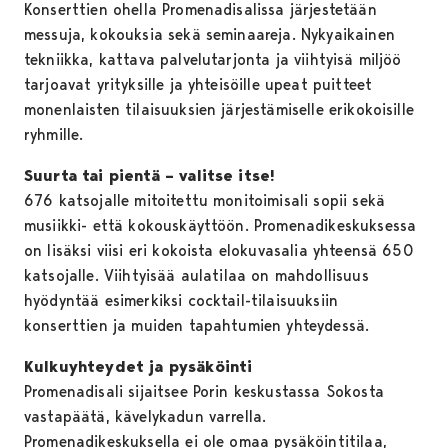
Konserttien ohella Promenadisalissa järjestetään
messuja, kokouksia sekä seminaareja. Nykyaikainen
tekniikka, kattava palvelutarjonta ja viihtyisä miljöö
tarjoavat yrityksille ja yhteisöille upeat puitteet
monenlaisten tilaisuuksien järjestämiselle erikokoisille
ryhmille.
Suurta tai pientä – valitse itse!
676 katsojalle mitoitettu monitoimisali sopii sekä
musiikki- että kokouskäyttöön. Promenadikeskuksessa
on lisäksi viisi eri kokoista elokuvasalia yhteensä 650
katsojalle. Viihtyisää aulatilaa on mahdollisuus
hyödyntää esimerkiksi cocktail-tilaisuuksiin
konserttien ja muiden tapahtumien yhteydessä.
Kulkuyhteydet ja pysäköinti
Promenadisali sijaitsee Porin keskustassa Sokosta
vastapäätä, kävelykadun varrella.
Promenadikeskuksella ei ole omaa pysäköintitilaa,