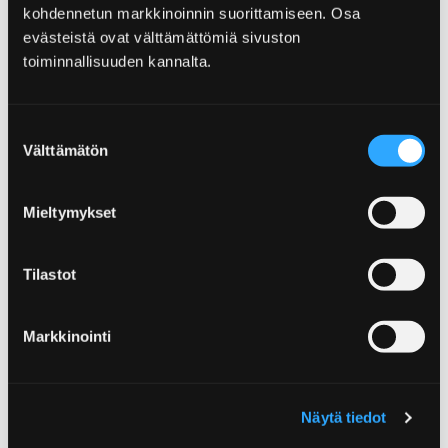
676 istumapaikkaa
kohdennetun markkinoinnin suorittamiseen. Osa
6 pyörätuolipaikkaa
evästeistä ovat välttämättömiä sivuston
toiminnallisuuden kannalta.
Yhteystiedot
Suostumuksen
Välttämätön
valinta
+358 44 701 4673
sade.toivonen@pori.fi
Mieltymykset
Käyntiosoite:
Yrjönkatu 17
Tilastot
Postiosoite:
28120 Pori
Markkinointi
www
Näytä tiedot