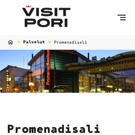
Ohita sisältö
Palvelut
Promenadisali
Etusivu
Promenadisali