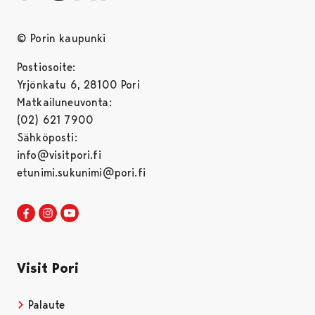
© Porin kaupunki
Postiosoite:
Yrjönkatu 6, 28100 Pori
Matkailuneuvonta:
(02) 621 7900
Sähköposti:
info@visitpori.fi
etunimi.sukunimi@pori.fi
Visit Pori Facebookissa
Avautuu uudessa välilehdessä
Visit Pori Instagrammissa
Avautuu uudessa välilehdessä
Visit Pori JuuTuubissa
Avautuu uudessa välilehdessä
Visit Pori
Palaute