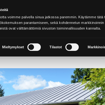
teitä
Suomeksi
tta voimme palvella sinua jatkossa paremmin. Käytämme tätä t
yttökokemuksen parantamiseen, sekä kohdennetun markkinoinnin
istä ovat välttämättömiä sivuston toiminnallisuuden kannalta.
ja
Majoitu ja
Luonto ja
e
nauti
retkeily
Mieltymykset
Tilastot
Markkinoin