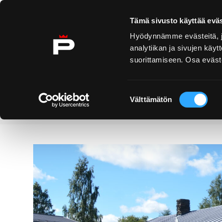
Ohita sisältö
Tämä sivusto käyttää eväs
Hyödynnämme evästeitä, jo
analytiikan ja sivujen kä
suorittamiseen. Osa eväste
Yyteri
Kirjurinluoto
Näe 
ko
Suostumuksen
Välttämätön
valinta
Palvelut
Kaharin kotiseututalo
Etusivu