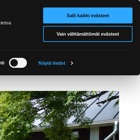
Salli kaikki evästeet
Verkkokauppa
Hae sivustolta
ietoa
Vain välttämättömät evästeet
Retket ja
Järjestä
opastukset
tapahtuma
ti
Näytä tiedot