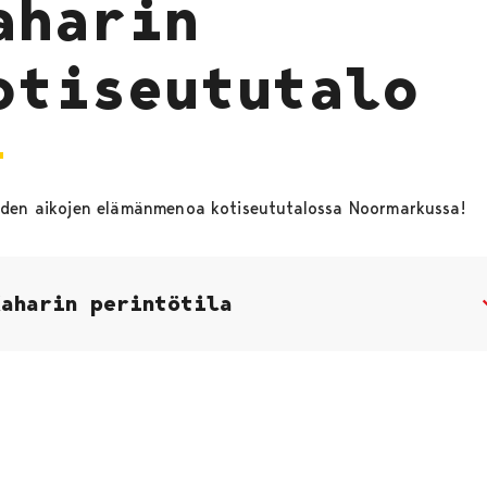
aharin
otiseututalo
den aikojen elämänmenoa kotiseututalossa Noormarkussa!
Kaharin perintötila