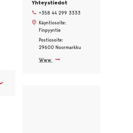
Yhteystiedot
+358 44 299 3333
Käyntiosoite:
Finpyyntie
Postiosoite:
29600 Noormarkku
Www
Ohita upote