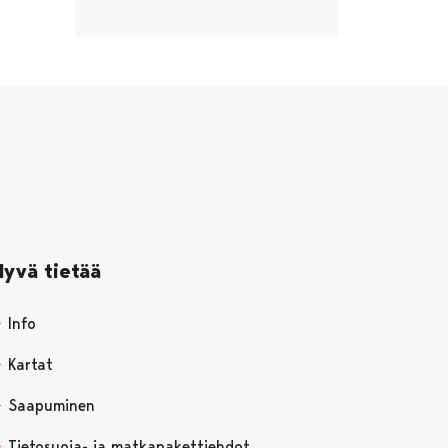
Hyvä tietää
Info
Kartat
Saapuminen
Tietosuoja- ja matkapakettiehdot