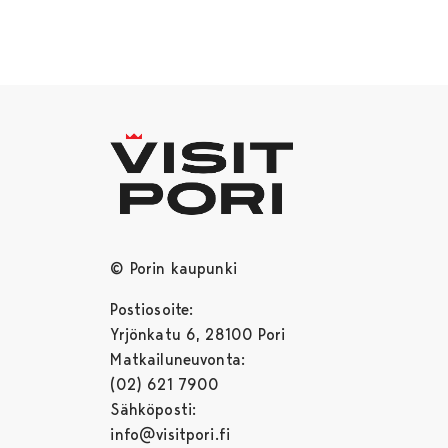
© Porin kaupunki
Postiosoite:
Yrjönkatu 6, 28100 Pori
Matkailuneuvonta:
(02) 621 7900
Sähköposti:
info@visitpori.fi